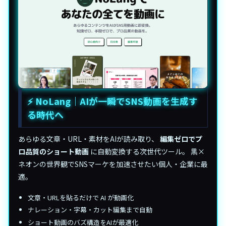
⚡ NoLang｜AIが一瞬でSNS動画を生成す
る時代へ
あらゆる文章・URL・素材をAIが読み取り、
編集ゼロでプ
ロ品質のショート動画
に自動変換する次世代ツール。 黒×
ネオンの世界観でSNSマーケを加速させたい個人・企業に最
適。
文章・URLを貼るだけで AI が動画化
ナレーション・字幕・カット編集まで自動
ショート動画のバズ構造をAIが最適化