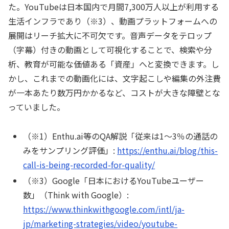
た。YouTubeは日本国内で月間7,300万人以上が利用する
生活インフラであり（※3）、動画プラットフォームへの
展開はリーチ拡大に不可欠です。音声データをテロップ
（字幕）付きの動画として可視化することで、検索や分
析、教育が可能な価値ある「資産」へと変換できます。し
かし、これまでの動画化には、文字起こしや編集の外注費
が一本あたり数万円かかるなど、コストが大きな障壁とな
っていました。
（※1）Enthu.ai等のQA解説「従来は1〜3％の通話の
みをサンプリング評価」:
https://enthu.ai/blog/this-
call-is-being-recorded-for-quality/
（※3）Google「日本におけるYouTubeユーザー
数」（Think with Google）:
https://www.thinkwithgoogle.com/intl/ja-
jp/marketing-strategies/video/youtube-