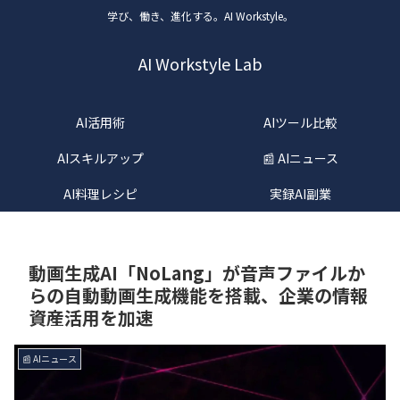
学び、働き、進化する。AI Workstyle。
AI Workstyle Lab
AI活用術
AIツール比較
AIスキルアップ
📰 AIニュース
AI料理レシピ
実録AI副業
動画生成AI「NoLang」が音声ファイルか
らの自動動画生成機能を搭載、企業の情報
資産活用を加速
📰 AIニュース