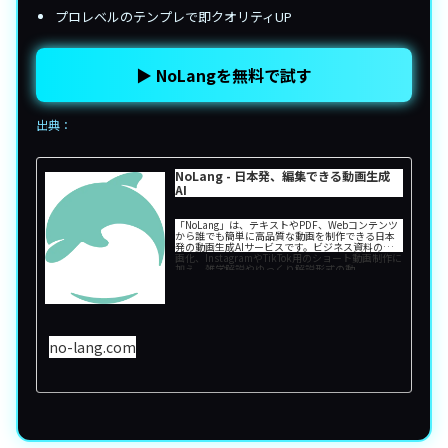
プロレベルのテンプレで即クオリティUP
▶ NoLangを無料で試す
出典：
NoLang - 日本発、編集できる動画生成
AI
「NoLang」は、テキストやPDF、Webコンテンツ
から誰でも簡単に高品質な動画を制作できる日本
発の動画生成AIサービスです。ビジネス資料の動
画化、InstagramやTikTok用のショート動画制作に
加え、雑学解説やゆっくり解説形式の動...
no-lang.com