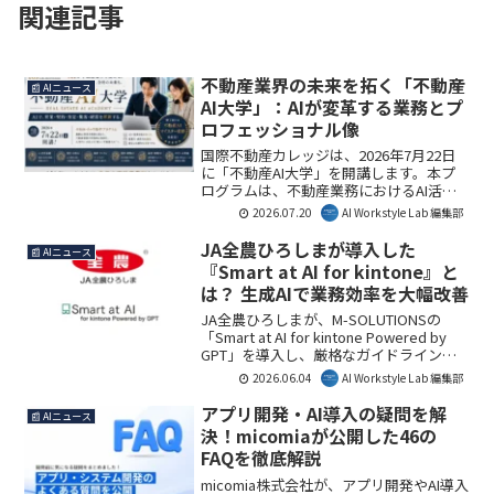
関連記事
不動産業界の未来を拓く「不動産
📰 AIニュース
AI大学」：AIが変革する業務とプ
ロフェッショナル像
国際不動産カレッジは、2026年7月22日
に「不動産AI大学」を開講します。本プ
ログラムは、不動産業務におけるAI活用
を実践的に学び、AI時代のプロフェッシ
2026.07.20
AI Workstyle Lab 編集部
ョナルを育成。修了者には「GREC認定 不
動産AIマイスター資格」が認定されま
JA全農ひろしまが導入した
📰 AIニュース
す。AI Workstyle Lab編集部としては、不
『Smart at AI for kintone』と
動産業界のDXを加速させる重要な一歩と
は？ 生成AIで業務効率を大幅改善
見ています。
JA全農ひろしまが、M-SOLUTIONSの
「Smart at AI for kintone Powered by
GPT」を導入し、厳格なガイドラインの
もとで全国初の生成AI業務利用承認を獲
2026.06.04
AI Workstyle Lab 編集部
得しました。これにより、問い合わせ対
応の効率化と回答品質の標準化を実現。
アプリ開発・AI導入の疑問を解
📰 AIニュース
本導入は、農業分野におけるAI活用の新
決！micomiaが公開した46の
たな可能性を示唆しており、AI Workstyle
FAQを徹底解説
Lab編集部としても、その具体的な成果に
注目しています。
micomia株式会社が、アプリ開発やAI導入