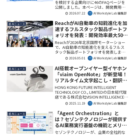
を検討する企業向けに46のFAQページを
公開しました。本ページは、開発費用や
期間、技術選定といった発注前の疑問を
2026.07.22
AI Workstyle Lab 編集部
解消し、最適な開発方法を検討する上で
重要な情報を提供します。専門知識がな
ReachがAI自動車の知能進化を加
📰 AIニュース
い企業でも、AI導入やシステム開発を具
速するフルスタック製品ポートフ
体的に検討できる貴重な情報源となるで
ォリオを発表：開発効率最大50%
しょう。
向上、1,000万台実績のNeuSAR
Reachが2026年北京国際モーターショー
OSで量産を加速
で、AI自動車の知能進化を支えるフルス
タック製品ポートフォリオを発表しまし
た。NeuSAR OSによる開発効率最大50%
2026.05.01
AI Workstyle Lab 編集部
向上や1,000万台以上の量産実績を基盤
に、ユーザーの意図を理解し先回りする
AI搭載オープンイヤー型イヤホン
📰 AIニュース
次世代モビリティの実現を目指します。
「viaim OpenNote」が新登場！
リアルタイム文字起こし・翻訳・
要約・マインドマップ生成を一台
HONG KONG FUTURE INTELLIGENT
で実現
TECHNOLOGY CO., LIMITEDの日本総代理
店である株式会社VISION INTELLIGENCE
は、AI搭載オープンイヤー型イヤホン
2025.11.19
AI Workstyle Lab 編集部
「viaim OpenNote」を発表しました。本
製品は、リアルタイムでの文字起こし、
「Agent Orchestration」と
📰 AIニュース
翻訳、要約、マインドマップ生成など、
は？セゾンテクノロジーが提供す
ビジネスシーンや日常でのコミュニケー
るAI業務実行基盤の機能とメリッ
ションを革新する多機能AIイヤホンで
トを解説
す。
セゾンテクノロジーが、企業の全社的な