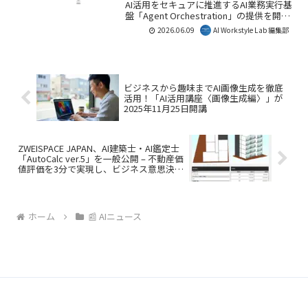
AI活用をセキュアに推進するAI業務実行基
盤「Agent Orchestration」の提供を開始
しました。AIエージェントや生成AIモデル
2026.06.09
AI Workstyle Lab 編集部
の統合運用管理とガバナンスを強化し、
シャドーAIや情報漏洩のリスクを軽減し
ます。これにより、企業はより戦略的にAI
を導入・活用できるようになるでしょ
う。
ビジネスから趣味までAI画像生成を徹底
活用！「AI活用講座〈画像生成編〉」が
2025年11月25日開講
ZWEISPACE JAPAN、AI建築士・AI鑑定士
「AutoCalc ver.5」を一般公開 – 不動産価
値評価を3分で実現し、ビジネス意思決定
を加速
ホーム
📰 AIニュース