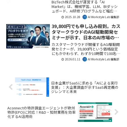
人材育成までワンストップ支援を
BizTech株式会社が運営する「AI
強化
Market」は、機械学習、LLM、BIダッシ
ュボード、AI研修プログラムなど幅広いAI
ソリューションを提供する株式会社
2025.10.28
AI Workstyle Lab 編集部
dotConfとの連携を発表しました。この
連携により、AI導入から内製化、人材育
39,800円でも申し込み殺到。カス
📰 AIニュース
成までを包括的にサポートし、企業のAI
タマークラウドのAGI駆動開発セ
活用推進を強力に支援します。
ミナーが示す、日本のAI市場の新
たな関心とは
カスタマークラウドが開催するAGI駆動開
発セミナーが、39,800円という価格設定
にもかかわらず、わずか10時間で100名以
上の申し込みを集めました。これは、生
2026.01.11
AI Workstyle Lab 編集部
成AI活用がPoC段階を超え、事業成果に直
結する実装知見へのニーズが顕在化して
いることを示唆しています。本記事で
は、この注目のセミナーが示唆するAI活
用の最前線と、ビジネスにおけるその意
日本企業がSaaSに求める「AIによる実行
味を解説します。
支援」：大企業調査が示すSaaS再定義の
ジレンマと未来
Aconnectの特許調査エージェントが欧州
特許(EPO)に対応！R&D・知財業務を効率
化するAI活用術