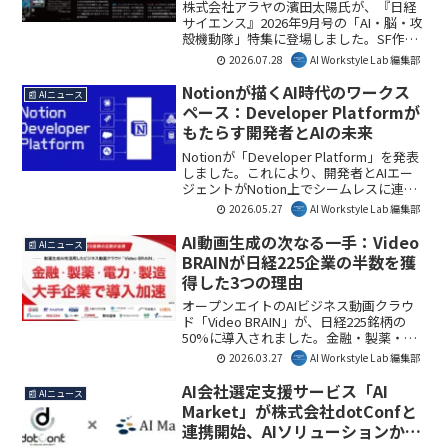
株式会社アラヤの濱田太陽氏が、『日経
サイエンス』2026年9月号の「AI・脳・攻
殻機動隊」特集に登場しました。SF作品
が現実の科学研究に与える影響や、脳と
2026.07.28
AI Workstyle Lab 編集部
AIの新たなアプローチが解説されてお
り、AIの未来を考える上で示唆に富む内
Notionが描くAI時代のワークス
📰 AIニュース
容です。本記事では、この注目のインタ
ペース：Developer Platformが
ビューの要点を解説します。
もたらす開発者とAIの未来
Notionが「Developer Platform」を発表
しました。これにより、開発者とAIエー
ジェントがNotion上でシームレスに連携
し、ワークフローの自動化や外部データ
2026.05.27
AI Workstyle Lab 編集部
連携が強化されます。この進化は、AIが
日々の業務に深く統合され、チームの生
AI動画生成の次なる一手：Video
📰 AIニュース
産性を飛躍的に向上させる未来を示唆し
BRAINが日経225企業の半数を獲
ています。本記事では、その要点を解説
得した3つの理由
します。
オープンエイトのAIビジネス動画クラウ
ド「Video BRAIN」が、日経225銘柄の
50%に導入されました。金融・製薬・電
力・製造など大手企業での採用が加速し
2026.03.27
AI Workstyle Lab 編集部
ており、企業における動画生成AIの活用
が「作成」から「業務での活用」へとシ
AI会社選定支援サービス「AI
📰 AIニュース
フトしている現状を象徴しています。
Market」が株式会社dotConfと
連携開始、AIソリューションから