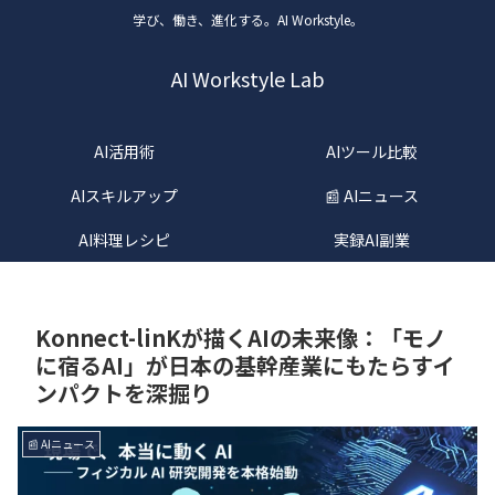
学び、働き、進化する。AI Workstyle。
AI Workstyle Lab
AI活用術
AIツール比較
AIスキルアップ
📰 AIニュース
AI料理レシピ
実録AI副業
Konnect-linKが描くAIの未来像：「モノ
に宿るAI」が日本の基幹産業にもたらすイ
ンパクトを深掘り
📰 AIニュース