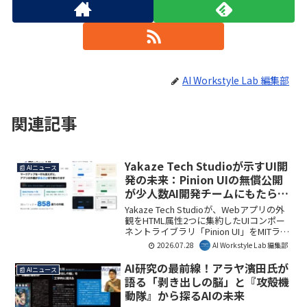
AI Workstyle Lab 編集部
関連記事
Yakaze Tech Studioが示すUI開
📰 AIニュース
発の未来：Pinion UIの無償公開
が少人数AI開発チームにもたらす
変革
Yakaze Tech Studioが、Webアプリの外
観をHTML属性2つに集約したUIコンポー
ネントライブラリ「Pinion UI」をMITライ
センスで無償公開しました。AIによるUI
2026.07.28
AI Workstyle Lab 編集部
生成時の課題を解決し、少人数開発チー
ムの効率的なプロダクト開発を支援しま
AI研究の最前線！アラヤ濱田氏が
📰 AIニュース
す。
語る「剥き出しの脳」と『攻殻機
動隊』から探るAIの未来