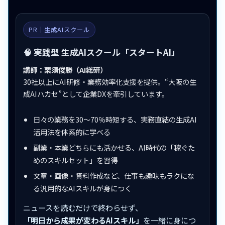
PR｜生成AIスクール
🧠 実践型 生成AIスクール「スタートAI」
講師：栗須俊勝（AI総研）
30社以上にAI研修・業務効率化支援を提供。“大阪の生
成AIハカセ”として企業DXを牽引しています。
日々の業務を30〜70％時短する、実務直結の生成AI
活用法を体系的に学べる
副業・本業どちらにも活かせる、AI時代の「稼ぐた
めのスキルセット」を習得
文章・画像・資料作成など、仕事も趣味もラクにな
る汎用的なAIスキルが身につく
ニュースを読むだけで終わらせず、
「明日から成果が変わるAIスキル」
を一緒に身につ