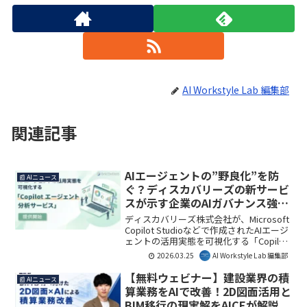
AI Workstyle Lab 編集部
関連記事
AIエージェントの”野良化”を防
📰 AIニュース
ぐ？ディスカバリーズの新サービ
スが示す企業のAIガバナンス強化
の未来
ディスカバリーズ株式会社が、Microsoft
Copilot Studioなどで作成されたAIエージ
ェントの活用実態を可視化する「Copilot
エージェント分析サービス」の提供を開
2026.03.25
AI Workstyle Lab 編集部
始しました。本サービスは、組織全体の
AI利用状況をデータで把握し、セキュリ
【無料ウェビナー】建設業界の積
📰 AIニュース
ティ強化やROI最適化を支援するもので
算業務をAIで改善！2D図面活用と
す。企業がAIを安全かつ効果的に活用す
BIM移行の現実解をAICEが解説
るための重要な一歩となるでしょう。