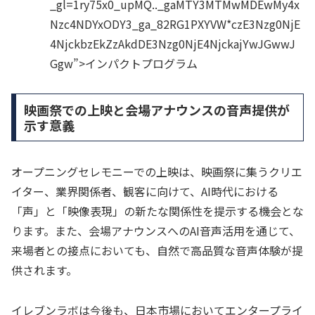
_gl=1
ry75x0
_up
MQ..
_ga
MTY3MTMwMDEwMy4x
Nzc4NDYxODY3
_ga_82RG1PXYVW*czE3Nzg0NjE
4NjckbzEkZzAkdDE3Nzg0NjE4NjckajYwJGwwJ
Ggw”>インパクトプログラム
映画祭での上映と会場アナウンスの音声提供が
示す意義
オープニングセレモニーでの上映は、映画祭に集うクリエ
イター、業界関係者、観客に向けて、AI時代における
「声」と「映像表現」の新たな関係性を提示する機会とな
ります。また、会場アナウンスへのAI音声活用を通じて、
来場者との接点においても、自然で高品質な音声体験が提
供されます。
イレブンラボは今後も、日本市場においてエンタープライ