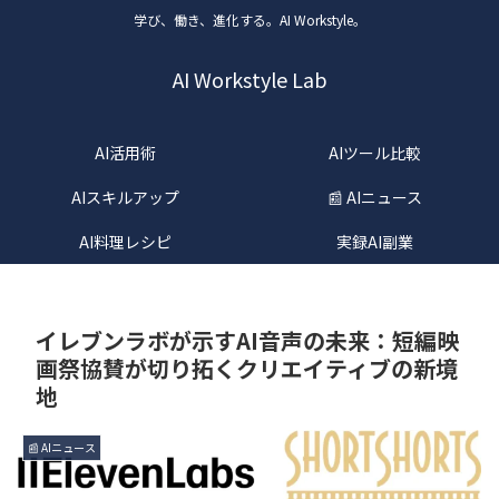
学び、働き、進化する。AI Workstyle。
AI Workstyle Lab
AI活用術
AIツール比較
AIスキルアップ
📰 AIニュース
AI料理レシピ
実録AI副業
イレブンラボが示すAI音声の未来：短編映
画祭協賛が切り拓くクリエイティブの新境
地
📰 AIニュース