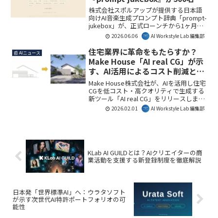
録、その特徴と活用法
株式会社スポルアップが提供する日本語
向けAI音楽生成プロンプト辞典「prompt-
jukebox」が、正式ローンチから1ヶ月で
500名のアーティスト収録を達成しまし
2026.06.06
AI Workstyle Lab 編集部
た。これにより、日本のリスナーに馴染
み深い楽曲スタイルでのAI音楽生成がさ
住宅業界に革命をもたらすか？
📰 AIニュース
らに容易になります。AI Workstyle Lab編
Make House「AI real CG」が示
集部としては、特定言語圏に特化したサ
す、AI活用によるコスト削減と提
ービスがAI活用の裾野を広げる一例とし
案力向上
て注目しています。
Make House株式会社が、AIを活用し住宅
CGを低コスト・高クオリティで生成する
新ツール「AI real CG」をリリースしまし
た。これにより、住宅会社の集客・営業
2026.02.01
AI Workstyle Lab 編集部
効率が大幅に改善される可能性がありま
す。AI Workstyle Lab編集部としては、AI
が専門的なクリエイティブ領域にもたら
す変革に注目しています。
KLab AI GUILDとは？AIクリエイターの商
業活動を支援する新登録制度を徹底解説
日本発「世界標準AI」へ：ウラタソフト
が示す次世代AI特許ポートフォリオの可
能性