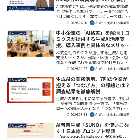
AICE株式会社は、建設業界の積算業務改
善に特化した無料ウェビナーを2026年7月
7日に開催します。本ウェビナーでは、
BIM移行を見据えつつ、既存の2D図面とAI
2026.06.20
AI Workstyle Lab 編集部
を組み合わせた積算自動化の現実解が解
説され、業務効率化と属人化解消への道
中小企業の「AI格差」を解消！コ
📰 AIニュース
筋が示されます。AI Workstyle Lab編集部
ミクスが提供する生成AI活用支
としても、建設DXの具体的な一歩として
援、導入事例と具体的なメリット
注目しています。
を解説
株式会社コミクスが提供する生成AI活用
支援サービスが、建設・医療・会計・製
造など多岐にわたる業種で30社を超える
導入実績を達成しました。IT人材不足に
2026.04.27
AI Workstyle Lab 編集部
悩む中小企業が、低コストで業務効率
化・生産性向上を実現する具体的な方法
生成AIの業務活用、7割の企業が
📰 AIニュース
が示されています。本サービスは、中小
抱える「つなぎ方」の課題とは？
企業のAI導入障壁を大きく下げる可能性
調査結果を徹底解説
を秘めていると言えるでしょう。
生成AIの業務活用に関する調査で、7割以
上が連携に意向を持つ一方で、「業務フ
ローへの組み込み」など「つなぎ方」に
大きな課題があることが明らかになりま
2026.03.31
AI Workstyle Lab 編集部
した。この結果は、AI導入を検討する多
くの企業にとって示唆に富むものです。
AI音楽生成「SUNO」を使いこな
📰 AIニュース
本記事では、調査結果の要点を解説し、
す！日本語プロンプト辞典
AI Workstyle Lab編集部としての見解を述
『prompt-jukebox』が500名収
べます。