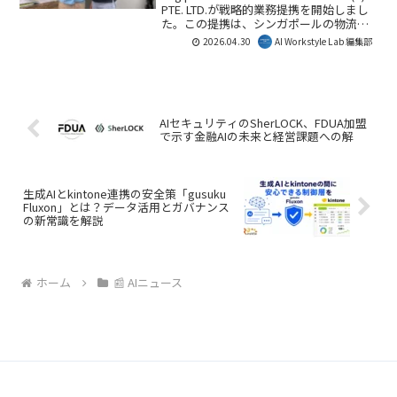
PTE. LTD.が戦略的業務提携を開始しまし
た。この提携は、シンガポールの物流に
AIとデジタル技術を導入し、日本企業の
2026.04.30
AI Workstyle Lab 編集部
海外展開における物流課題解決を強化す
るものです。業務の可視化・効率化が進
み、国際物流の生産性向上が期待されま
す。
AIセキュリティのSherLOCK、FDUA加盟
で示す金融AIの未来と経営課題への解
生成AIとkintone連携の安全策「gusuku
Fluxon」とは？データ活用とガバナンス
の新常識を解説
ホーム
📰 AIニュース