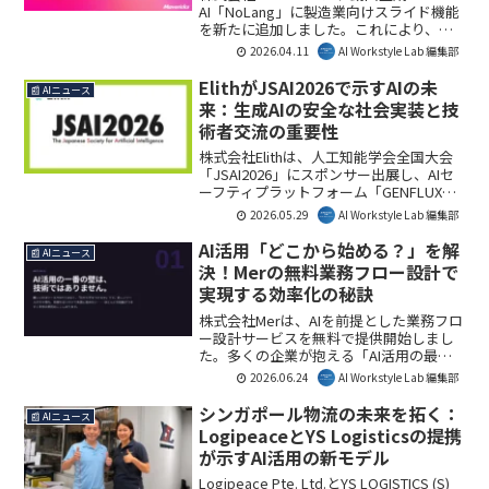
AI「NoLang」に製造業向けスライド機能
を新たに追加しました。これにより、既
存の手順書やマニュアルから工程図解ス
2026.04.11
AI Workstyle Lab 編集部
ライドや研修動画を自動生成し、熟練技
能者の知識継承や安全教育の効率化を支
ElithがJSAI2026で示すAIの未
📰 AIニュース
援します。AIを活用した現場ナレッジの
来：生成AIの安全な社会実装と技
整備・展開が、生産性向上と安全確保に
術者交流の重要性
繋がる可能性を秘めています。
株式会社Elithは、人工知能学会全国大会
「JSAI2026」にスポンサー出展し、AIセ
ーフティプラットフォーム「GENFLUX」
などを発表します。生成AIの安全な社会
2026.05.29
AI Workstyle Lab 編集部
実装への同社の取り組みは、今後のAI活
用に大きな意味を持ちます。AI Workstyle
AI活用「どこから始める？」を解
📰 AIニュース
Lab編集部も、この最先端技術と人材交流
決！Merの無料業務フロー設計で
の場に注目しています。
実現する効率化の秘訣
株式会社Merは、AIを前提とした業務フロ
ー設計サービスを無料で提供開始しまし
た。多くの企業が抱える「AI活用の最初
の一歩」という課題を解消し、効率的な
2026.06.24
AI Workstyle Lab 編集部
業務再設計をリスクなく進められます。
本サービスは、As-Is/To-Be整理からツー
シンガポール物流の未来を拓く：
📰 AIニュース
ル選定、費用見積もりまでを網羅し、企
LogipeaceとYS Logisticsの提携
業がAIと「働く」組織へと変革する手助
が示すAI活用の新モデル
けとなります。
Logipeace Pte. Ltd.とYS LOGISTICS (S)