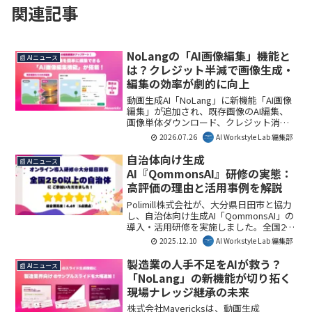
関連記事
NoLangの「AI画像編集」機能と
📰 AIニュース
は？クレジット半減で画像生成・
編集の効率が劇的に向上
動画生成AI「NoLang」に新機能「AI画像
編集」が追加され、既存画像のAI編集、
画像単体ダウンロード、クレジット消費
半減が実現。これにより、動画編集から
2026.07.26
AI Workstyle Lab 編集部
画像活用までが一元化され、業務効率の
大幅な向上が期待されます。AI Workstyle
自治体向け生成
📰 AIニュース
Lab編集部としては、生成AIの「直す」フ
AI『QommonsAI』研修の実態：
ェーズの重要性に着目した、実務的な進
高評価の理由と活用事例を解説
化と捉えています。
Polimill株式会社が、大分県日田市と協力
し、自治体向け生成AI「QommonsAI」の
導入・活用研修を実施しました。全国250
以上の自治体が参加し、総合満足度4.69
2025.12.10
AI Workstyle Lab 編集部
という高評価を獲得。本研修は、自治体
業務における生成AIの具体的な活用法と
製造業の人手不足をAIが救う？
📰 AIニュース
導入のハードルを下げる重要性を示して
「NoLang」の新機能が切り拓く
おり、自治体DX推進の新たな一歩となる
現場ナレッジ継承の未来
でしょう。
株式会社Mavericksは、動画生成