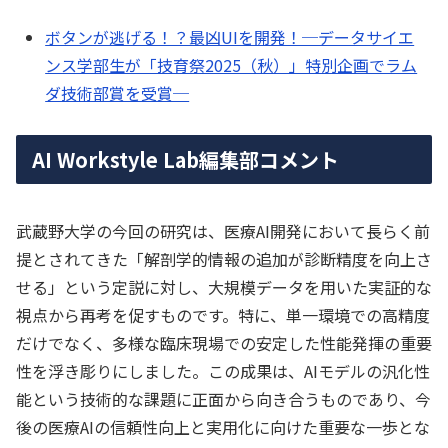
ボタンが逃げる！？最凶UIを開発！─データサイエ
ンス学部生が「技育祭2025（秋）」特別企画でラム
ダ技術部賞を受賞─
AI Workstyle Lab編集部コメント
武蔵野大学の今回の研究は、医療AI開発において長らく前
提とされてきた「解剖学的情報の追加が診断精度を向上さ
せる」という定説に対し、大規模データを用いた実証的な
視点から再考を促すものです。特に、単一環境での高精度
だけでなく、多様な臨床現場での安定した性能発揮の重要
性を浮き彫りにしました。この成果は、AIモデルの汎化性
能という技術的な課題に正面から向き合うものであり、今
後の医療AIの信頼性向上と実用化に向けた重要な一歩とな