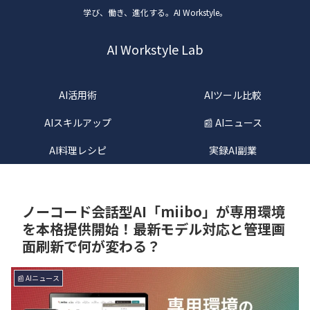
学び、働き、進化する。AI Workstyle。
AI Workstyle Lab
AI活用術
AIツール比較
AIスキルアップ
📰 AIニュース
AI料理レシピ
実録AI副業
ノーコード会話型AI「miibo」が専用環境
を本格提供開始！最新モデル対応と管理画
面刷新で何が変わる？
📰 AIニュース