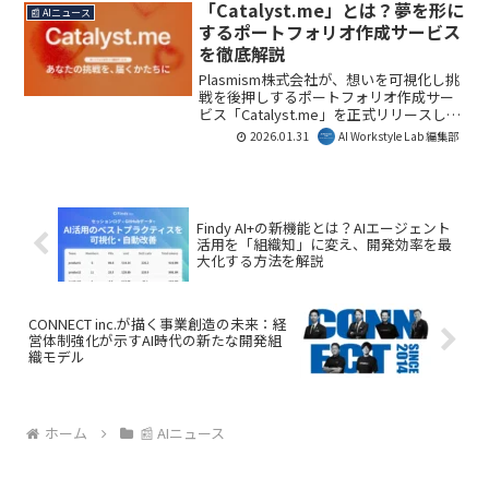
Generative Assistant」の開発および提供
「Catalyst.me」とは？夢を形に
📰 AIニュース
に適用され、AI活用の信頼性、透明性、
するポートフォリオ作成サービス
倫理性が国際基準で保証されます。
を徹底解説
Plasmism株式会社が、想いを可視化し挑
戦を後押しするポートフォリオ作成サー
ビス「Catalyst.me」を正式リリースしま
した。本記事では、その特徴とビジネス
2026.01.31
AI Workstyle Lab 編集部
における可能性について詳しく解説しま
す。
Findy AI+の新機能とは？AIエージェント
活用を「組織知」に変え、開発効率を最
大化する方法を解説
CONNECT inc.が描く事業創造の未来：経
営体制強化が示すAI時代の新たな開発組
織モデル
ホーム
📰 AIニュース