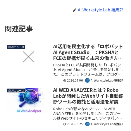
AI Workstyle Lab 編集部
関連記事
AI活用を民主化する「ロボパット
📰 AIニュース
AI Agent Studio」：PKSHAと
FCEの提携が描く未来の働き方と
は
PKSHAとFCEが共同開発した「ロボパッ
ト AI Agent Studio」が提供を開始しまし
た。このプラットフォームは、プログラ
ミング知識不要で現場担当者がAIエージ
2026.04.06
AI Workstyle Lab 編集部
ェントを作成・実行できるため、業務自
動化の範囲を非定型業務まで拡大し、AI
AI WEB ANALYZERとは？Robo
📰 AIニュース
による自律的な業務変革を加速させま
Labが開発したWebサイト自動診
す。AI Workstyle Lab編集部では、これに
断ツールの機能と活用法を解説
より多くの企業でAI活用が民主化され、
生産性向上が期待されると注目していま
Robo Labが新たなAIツール「AI WEB
す。
ANALYZER」を公開しました。このツー
ルはWebサイトのセキュリティやパフォ
ーマンスの問題を数分で自動診断し、企
2026.03.25
AI Workstyle Lab 編集部
業や個人のデジタル環境改善に貢献しま