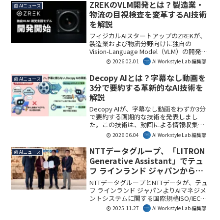
す。本記事では、その機能とRobo Co-op
ZREKのVLM開発とは？製造業・
📰 AIニュース
の取り組みをAI Workstyle Lab編集部が解
物流の目視検査を変革するAI技術
説します。
を解説
フィジカルAIスタートアップのZREKが、
製造業および物流分野向けに独自の
Vision-Language Model（VLM）の開発を
開始しました。本記事では、このVLMが
2026.02.01
AI Workstyle Lab 編集部
従来の画像認識とどう異なるのか、そし
て製造現場や物流現場にどのような変革
Decopy AIとは？字幕なし動画を
📰 AIニュース
をもたらすのかを詳しく解説します。
3分で要約する革新的なAI技術を
解説
Decopy AIが、字幕なし動画をわずか3分
で要約する画期的な技術を発表しまし
た。この技術は、動画による情報収集の
非効率性を根本から解決し、ビジネスや
2026.06.04
AI Workstyle Lab 編集部
学習における時間コストを大幅に削減し
ます。AI Workstyle Lab編集部としては、
NTTデータグループ、「LITRON
📰 AIニュース
情報アクセスにおける新たな標準を確立
Generative Assistant」でテュ
する可能性を秘めていると見ています。
フ ラインランド ジャパンから
ISO/IEC 42001認証を国内初取得
NTTデータグループとNTTデータが、テュ
フ ラインランド ジャパンよりAIマネジメ
ントシステムに関する国際規格ISO/IEC
42001の認証を国内で初めて取得しまし
2025.11.27
AI Workstyle Lab 編集部
た。生成AIソリューション「LITRON