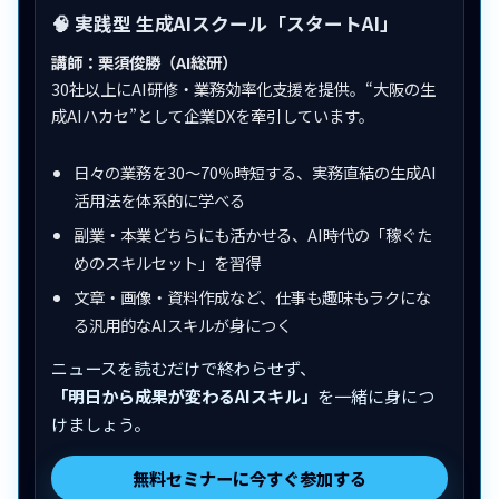
🧠 実践型 生成AIスクール「スタートAI」
講師：栗須俊勝（AI総研）
30社以上にAI研修・業務効率化支援を提供。“大阪の生
成AIハカセ”として企業DXを牽引しています。
日々の業務を30〜70％時短する、実務直結の生成AI
活用法を体系的に学べる
副業・本業どちらにも活かせる、AI時代の「稼ぐた
めのスキルセット」を習得
文章・画像・資料作成など、仕事も趣味もラクにな
る汎用的なAIスキルが身につく
ニュースを読むだけで終わらせず、
「明日から成果が変わるAIスキル」
を一緒に身につ
けましょう。
無料セミナーに今すぐ参加する