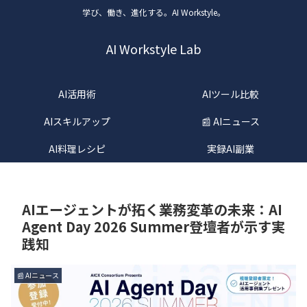
学び、働き、進化する。AI Workstyle。
AI Workstyle Lab
AI活用術
AIツール比較
AIスキルアップ
📰 AIニュース
AI料理レシピ
実録AI副業
AIエージェントが拓く業務変革の未来：AI
Agent Day 2026 Summer登壇者が示す実
践知
📰 AIニュース