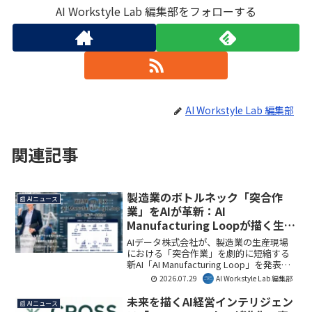
AI Workstyle Lab 編集部をフォローする
AI Workstyle Lab 編集部
関連記事
製造業のボトルネック「突合作
📰 AIニュース
業」をAIが革新：AI
Manufacturing Loopが描く生産
現場の未来
AIデータ株式会社が、製造業の生産現場
における「突合作業」を劇的に短縮する
新AI「AI Manufacturing Loop」を発表し
ました。本プラットフォームは、生産デ
2026.07.29
AI Workstyle Lab 編集部
ータと品質データをAIで突合し、成功パ
ターンを継続的に学習することで、品質
未来を描くAI経営インテリジェン
📰 AIニュース
向上、歩留まり向上、原価低減、技能継