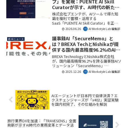
プ」を実現：PUENTE AI Skill
部としては、法務DXを推進する上で不可
Curatorが示す、AI時代の新たな
欠な学習基盤の進化として注目していま
知識管理術
す。
株式会社プエンテが、AIツールで得た知
識を複利で蓄積・活用する
SaaS「PUENTE AI Skill Curator」を正式
リリースしました。OpenAI共同創業者の
2026.06.26
AI Workstyle Lab 編集部
提唱する「Second Brain」をSaaS化した
本サービスは、月額980円から利用でき、
議事録AI「SecureMemo」と
📰 AIニュース
個人のAI活用能力を組織全体の資産へと
は？BREXA TechとNishikaが提
変革させます。AI Workstyle Lab編集部で
供する国内最高精度96.2%のAIソ
は、その具体的な仕組みと企業への影響
リューションを徹底解説
を解説します。
BREXA TechnologyとNishika株式会社
が、国内最高精度96.2%を誇る議事録AIソ
リューション「SecureMemo」
「SecureMemoCloud」の再販契約を締
2025.12.26
AI Workstyle Lab 編集部
結しました。これにより、議事録作成の
負担軽減とセキュリティ強化が期待さ
れ、企業のDX推進に大きく貢献します。
特に機密性の高い会議でのAI活用に新た
な道を開く重要な発表です。
AIエージェントが日本円で自律決済？エ
クスチェンジャーズが「x402」実証実験
を国内初完了、その仕組みを解説
旅行業界DXを加速：「TRAVESENS」全面
刷新が示すAI時代の業務変革とデータ活