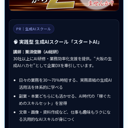
PR｜生成AIスクール
🧠 実践型 生成AIスクール「スタートAI」
講師：栗須俊勝（AI総研）
30社以上にAI研修・業務効率化支援を提供。“大阪の生
成AIハカセ”として企業DXを牽引しています。
日々の業務を30〜70％時短する、実務直結の生成AI
活用法を体系的に学べる
副業・本業どちらにも活かせる、AI時代の「稼ぐた
めのスキルセット」を習得
文章・画像・資料作成など、仕事も趣味もラクにな
る汎用的なAIスキルが身につく