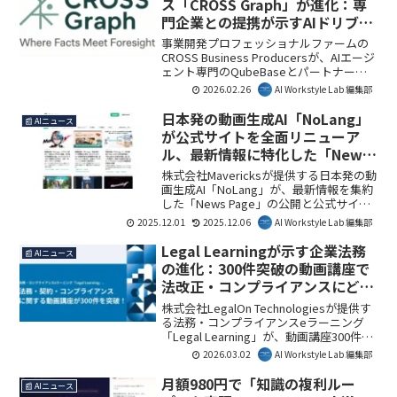
ス「CROSS Graph」が進化：専
承、生産性向上といった多岐にわたる効
門企業との提携が示すAIドリブン
果が期待されています。
組織の実現
事業開発プロフェッショナルファームの
CROSS Business Producersが、AIエージ
ェント専門のQubeBaseとパートナーシ
ップを締結しました。これにより、AIイ
2026.02.26
AI Workstyle Lab 編集部
ンテリジェンスプラットフォーム
「CROSS Graph」のサービス提供体制が
日本発の動画生成AI「NoLang」
📰 AIニュース
強化され、企業の戦略立案や事業開発に
が公式サイトを全面リニューア
おけるAI活用が加速します。
ル、最新情報に特化した「News
Page」を公開
株式会社Mavericksが提供する日本発の動
画生成AI「NoLang」が、最新情報を集約
した「News Page」の公開と公式サイト
の全面リニューアルを行いました。これ
2025.12.01
2025.12.06
AI Workstyle Lab 編集部
により、ユーザーはNoLangの最新機能や
活用事例に効率的にアクセスできるよう
Legal Learningが示す企業法務
📰 AIニュース
になります。
の進化：300件突破の動画講座で
法改正・コンプライアンスにどう
対応するか
株式会社LegalOn Technologiesが提供す
る法務・コンプライアンスeラーニング
「Legal Learning」が、動画講座300件を
突破しました。この充実したコンテンツ
2026.03.02
AI Workstyle Lab 編集部
は、企業が直面する複雑な法改正やコン
プライアンス課題への対応力を高める上
月額980円で「知識の複利ルー
📰 AIニュース
で極めて重要です。AI Workstyle Lab編集