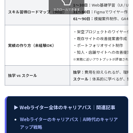
1〜30日：
Web基礎学習（UI / UX、
スクロールできます
スキル習得ロードマップ（90日）
31〜60日：
Figmaでワイヤー作
61〜90日：
模擬案件制作、GA4
・架空プロジェクトのワイヤー作
・既存サイトの改善提案書作成
実績の作り方（未経験OK）
・ポートフォリオサイト制作
・知人・店舗サイトへの改善提案
※実務に近いアウトプットが評価されや
独学：
費用を抑えられるが、理解
独学 vs スクール
スクール：
体系的に学べるが、費
▶︎ Webライター全体のキャリアパス｜関連記事
Webライターのキャリアパス｜AI時代のキャリア
アップ戦略