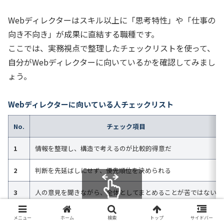
Webディレクターはスキル以上に「思考特性」や「仕事の
向き不向き」が成果に直結する職種です。
ここでは、実務視点で整理したチェックリストを使って、
自分がWebディレクターに向いているかを確認してみまし
ょう。
Webディレクターに向いている人チェックリスト
No.
チェック項目
1
情報を整理し、構造で考えるのが比較的得意だ
2
判断を先延ばしにせず、優先順位を決められる
3
人の意見を聞きながら、全体としてまとめることが苦ではない
スクロールできます
4
「なぜそうするのか？」を言語化する癖がある
メニュー
ホーム
検索
トップ
サイドバー