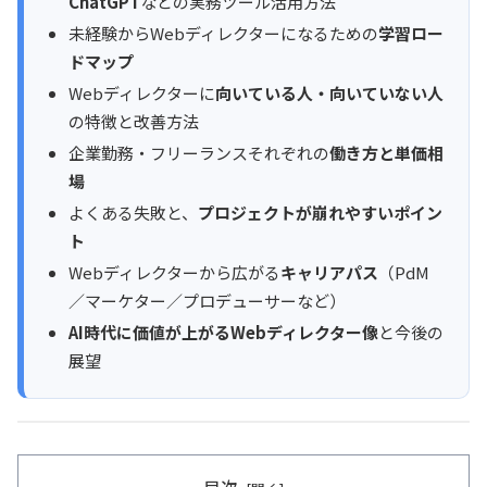
ChatGPT
などの実務ツール活用方法
未経験からWebディレクターになるための
学習ロー
ドマップ
Webディレクターに
向いている人・向いていない人
の特徴と改善方法
企業勤務・フリーランスそれぞれの
働き方と単価相
場
よくある失敗と、
プロジェクトが崩れやすいポイン
ト
Webディレクターから広がる
キャリアパス
（PdM
／マーケター／プロデューサーなど）
AI時代に価値が上がるWebディレクター像
と今後の
展望