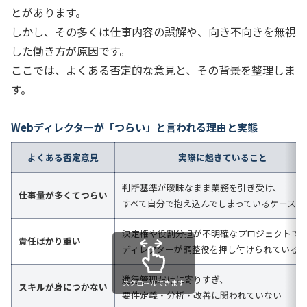
とがあります。
しかし、その多くは仕事内容の誤解や、向き不向きを無視
した働き方が原因です。
ここでは、よくある否定的な意見と、その背景を整理しま
す。
Webディレクターが「つらい」と言われる理由と実態
よくある否定意見
実際に起きていること
判断基準が曖昧なまま業務を引き受け、
仕事量が多くてつらい
すべて自分で抱え込んでしまっているケースが
決定権や役割分担が不明確なプロジェクトで
責任ばかり重い
ディレクターが調整役を押し付けられている
進行管理だけに寄りすぎ、
スクロールできます
スキルが身につかない
要件定義・分析・改善に関われていない