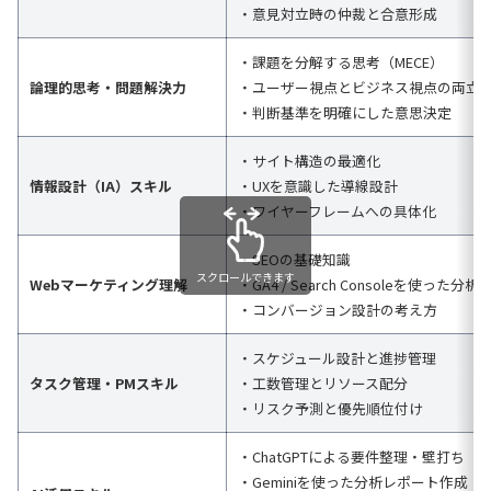
・意見対立時の仲裁と合意形成
・課題を分解する思考（MECE）
論理的思考・問題解決力
・ユーザー視点とビジネス視点の両立
・判断基準を明確にした意思決定
・サイト構造の最適化
情報設計（IA）スキル
・UXを意識した導線設計
・ワイヤーフレームへの具体化
・SEOの基礎知識
スクロールできます
Webマーケティング理解
・GA4 / Search Consoleを使った分析
・コンバージョン設計の考え方
・スケジュール設計と進捗管理
タスク管理・PMスキル
・工数管理とリソース配分
・リスク予測と優先順位付け
・ChatGPTによる要件整理・壁打ち
・Geminiを使った分析レポート作成