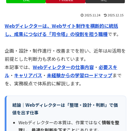
2025.11.24
2025.12.15
Webディレクターは、Webサイト制作を横断的に統括
し、成果につなげる「司令塔」の役割を担う職種
です。
企画・設計・制作進行・改善までを担い、近年はAI活用を
前提とした判断力も求められています。
本記事では、
Webディレクターの仕事内容
・
必要スキ
ル
・
キャリアパス
・
未経験からの学習ロードマップ
まで
を、実務視点で体系的に解説します。
結論｜Webディレクターは「整理・設計・判断」で価
値を出す仕事
Webディレクターの本質は、作業ではなく
情報を整
理し、最適な判断を下すこと
にあります。