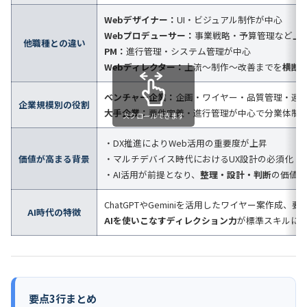
Webデザイナー：
UI・ビジュアル制作が中心
Webプロデューサー：
事業戦略・予算管理など上
他職種との違い
PM：
進行管理・システム管理が中心
Webディレクター：
上流〜制作〜改善までを
横断
ベンチャー企業：
企画・ワイヤー・品質管理・運
企業規模別の役割
大手企業：
要件定義・進行管理が中心で分業体制
スクロールできます
・DX推進によりWeb活用の重要度が上昇
価値が高まる背景
・マルチデバイス時代におけるUX設計の必須化
・AI活用が前提となり、
整理・設計・判断
の価値が
ChatGPTやGeminiを活用したワイヤー案作成
AI時代の特徴
AIを使いこなすディレクション力
が標準スキルに
要点3行まとめ