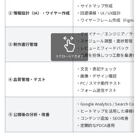
・サイトマップ作成
② 情報設計（IA）・ワイヤー作成
・回遊導線・UI / UX設計
・ワイヤーフレーム作成（Figma / F
・デザイナー／エンジニア／ライ
・スケジュール調整・進捗管理
③ 制作進行管理
・レビューとフィードバック
・品質を担保しつつ工数を最適化
スクロールできます
・文言・表記チェック
・画像・デザイン確認
④ 品質管理・テスト
・PC / スマホ動作テスト
・フォーム送信テスト
・Google Analytics / Search 
・ヒートマップを活用した導線改
⑤ 公開後の分析・改善
・コンテンツ追加・SEO改善
・定期的なPDCA運用