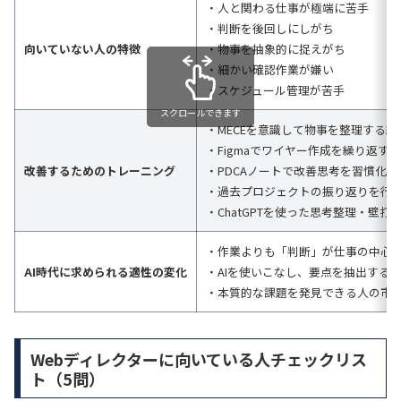
・人と関わる仕事が極端に苦手
・判断を後回しにしがち
向いていない人の特徴
・物事を抽象的に捉えがち
・細かい確認作業が嫌い
・スケジュール管理が苦手
スクロールできます
・MECEを意識して物事を整理する練
・Figmaでワイヤー作成を繰り返す
改善するためのトレーニング
・PDCAノートで改善思考を習慣化
・過去プロジェクトの振り返りを行
・ChatGPTを使った思考整理・壁打
・作業よりも「判断」が仕事の中心
AI時代に求められる適性の変化
・AIを使いこなし、要点を抽出する
・本質的な課題を発見できる人の市
Webディレクターに向いている人チェックリス
ト（5問）