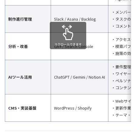
・メンバー間
制作進行管理
Slack / Asana / Backlog
・タスクの進
・コメントで
・アクセス分
スクロールできます
分析・改善
GA4 / Search Console
・検索パフォ
・施策の効果
・要件整理の
・ワイヤー案
AIツール活用
ChatGPT / Gemini / Notion AI
・ペルソナ分
・コンテンツ
・Webサイ
CMS・実装基盤
WordPress / Shopify
・更新作業・
・テーマ・プ