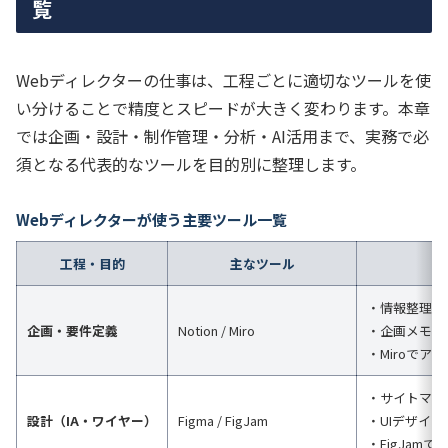
覧
Webディレクターの仕事は、工程ごとに適切なツールを使
い分けることで精度とスピードが大きく変わります。本章
では企画・設計・制作管理・分析・AI活用まで、実務で必
須となる代表的なツールを目的別に整理します。
Webディレクターが使う主要ツール一覧
工程・目的
主なツール
・情報整理・
企画・要件定義
Notion / Miro
・企画メモ、
・Miroで
・サイトマッ
設計（IA・ワイヤー）
Figma / FigJam
・UIデザイ
・FigJam