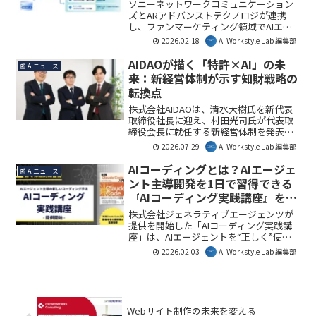
ジェントの可能性
ソニーネットワークコミュニケーション
ズとARアドバンストテクノロジが連携
し、ファンマーケティング領域でAIエー
ジェント構築支援サービスを開始しま
2026.02.18
AI Workstyle Lab 編集部
す。これにより、マーケティング業務の
負荷軽減と意思決定の高度化が期待され
AIDAOが描く「特許×AI」の未
📰 AIニュース
ます。
来：新経営体制が示す知財戦略の
転換点
株式会社AIDAOは、清水大樹氏を新代表
取締役社長に迎え、村田光司氏が代表取
締役会長に就任する新経営体制を発表し
ました。この変更は、「特許×AI」領域
2026.07.29
AI Workstyle Lab 編集部
への注力を加速させ、生成AI時代におけ
る企業の持続的な競争力構築を支援する
AIコーディングとは？AIエージェ
📰 AIニュース
重要な一歩となります。AI Workstyle Lab
ント主導開発を1日で習得できる
編集部としては、知財とAIの融合がビジ
『AIコーディング実践講座』を解
ネスに新たな価値をもたらすと見ていま
説
す。
株式会社ジェネラティブエージェンツが
提供を開始した「AIコーディング実践講
座」は、AIエージェントを“正しく”使い
こなすための実践的なスキルを1日で習得
2026.02.03
AI Workstyle Lab 編集部
できる法人向け研修プログラムです。本
講座は、AIエージェント主導の新しいコ
ーディング手法を体系的に学びたいエン
ジニアや、開発現場での生産性向上を目
指す企業にとって重要な機会を提供しま
Webサイト制作の未来を変える
す。