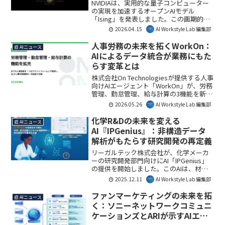
るもの
NVIDIAは、実用的な量子コンピューター
の実現を加速するオープンAIモデル
「Ising」を発表しました。この画期的な
モデルは、量子プロセッサのキャリブレ
2026.04.15
AI Workstyle Lab 編集部
ーションとエラー訂正において大幅な性
能向上をもたらし、ビジネスや研究分野
人事労務の未来を拓くWorkOn：
📰 AIニュース
での量子コンピューティング活用を大き
AIによるデータ統合が業務にもた
く前進させます。AI Workstyle Lab編集部
らす変革とは
としては、量子AIの実用化に向けた重要
な一歩と捉えています。
株式会社On Technologiesが提供する人事
向けAIエージェント「WorkOn」が、労務
管理、勤怠管理、給与計算の3機能を新た
に搭載しました。これにより、人事情報
2026.05.26
AI Workstyle Lab 編集部
の散在や二重入力といった課題を解決
し、AIが一気通貫で人事労務業務を支援
化学R&Dの未来を変える
📰 AIニュース
します。AI Workstyle Lab編集部として
AI『IPGenius』：非構造データ
は、人事部門の業務効率化と法令遵守の
解析がもたらす研究開発の再定義
強化に大きく貢献すると注目していま
す。
リーガルテック株式会社が、化学メーカ
ーの研究開発部門向けにAI「IPGenius」
の提供を開始しました。このAIは、材料
探索や配合試験ログなどの非構造データ
2025.12.11
AI Workstyle Lab 編集部
を横断的に解析し、研究開発の再整理と
効率化を支援します。AIが非構造データ
ファンマーケティングの未来を拓
📰 AIニュース
から技術知を可視化することで、研究テ
く：ソニーネットワークコミュニ
ーマ検討の精度向上とナレッジ共有の促
ケーションズとARIが示すAIエー
進が期待されます。