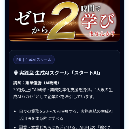
PR｜生成AIスクール
🧠 実践型 生成AIスクール「スタートAI」
講師：栗須俊勝（AI総研）
30社以上にAI研修・業務効率化支援を提供。“大阪の生
成AIハカセ”として企業DXを牽引しています。
日々の業務を30〜70％時短する、実務直結の生成AI
活用法を体系的に学べる
副業・本業どちらにも活かせる、AI時代の「稼ぐた