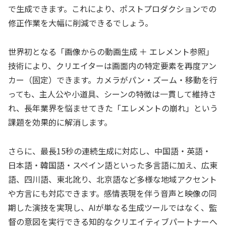
で生成できます。これにより、ポストプロダクションでの
修正作業を大幅に削減できるでしょう。
世界初となる「画像からの動画生成 ＋ エレメント参照」
技術により、クリエイターは画面内の特定要素を再度アン
カー（固定）できます。カメラがパン・ズーム・移動を行
っても、主人公や小道具、シーンの特徴は一貫して維持さ
れ、長年業界を悩ませてきた「エレメントの崩れ」という
課題を効果的に解消します。
さらに、最長15秒の連続生成に対応し、中国語・英語・
日本語・韓国語・スペイン語といった多言語に加え、広東
語、四川語、東北訛り、北京語など多様な地域アクセント
や方言にも対応できます。感情表現を伴う音声と映像の同
期した演技を実現し、AIが単なる生成ツールではなく、監
督の意図を実行できる知的なクリエイティブパートナーへ