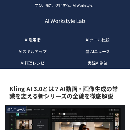
学び、働き、進化する。AI Workstyle。
AI Workstyle Lab
AI活用術
AIツール比較
AIスキルアップ
📰 AIニュース
AI料理レシピ
実録AI副業
Kling AI 3.0とは？AI動画・画像生成の常
識を変える新シリーズの全貌を徹底解説
📰 AIニュース