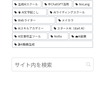
生成AIスクール
💬ChatGPT活用
NoLang
🧠 AI文字起こし
AIライティングスクール
Webライター
メイカラ
AIスキルアカデミー
スタートAI（start AI）
AI文章校正ツール
Notta
💼AI副業
🎬AI動画生成