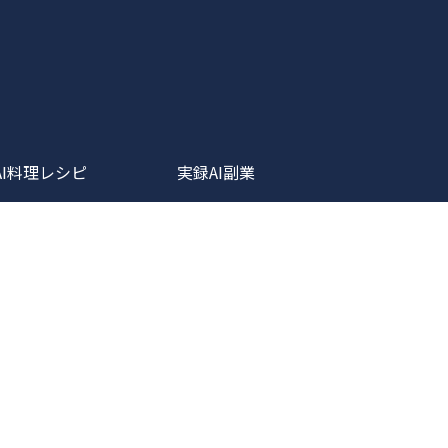
AI料理レシピ
実録AI副業