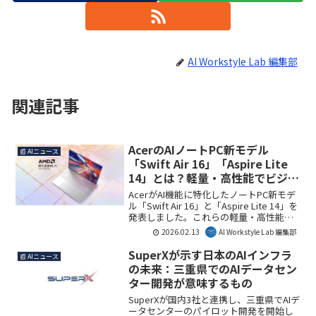
AI Workstyle Lab 編集部
関連記事
AcerのAIノートPC新モデル
📰 AIニュース
「Swift Air 16」「Aspire Lite
14」とは？軽量・高性能でビジネ
ス活用を解説
AcerがAI機能に特化したノートPC新モデ
ル「Swift Air 16」と「Aspire Lite 14」を
発表しました。これらの軽量・高性能モ
デルは、ビジネスやクリエイティブ作業
2026.02.13
AI Workstyle Lab 編集部
におけるAI活用を加速させ、生産性向上
に大きく貢献するでしょう。AI Workstyle
SuperXが示す日本のAIインフラ
📰 AIニュース
Lab編集部としては、新たな働き方を支援
の未来：三重県でのAIデータセン
するデバイスとして注目しています。
ター開発が意味するもの
SuperXが国内3社と連携し、三重県でAIデ
ータセンターのパイロット開発を開始し