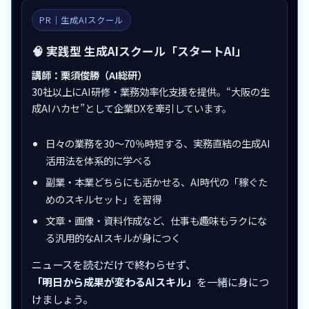
PR｜生成AIスクール
🧠 実践型 生成AIスクール「スタートAI」
講師：栗須俊勝（AI総研）
30社以上にAI研修・業務効率化支援を提供。“大阪の生
成AIハカセ”として企業DXを牽引しています。
日々の業務を30〜70％時短する、実務直結の生成AI
活用法を体系的に学べる
副業・本業どちらにも活かせる、AI時代の「稼ぐた
めのスキルセット」を習得
文章・画像・資料作成など、仕事も趣味もラクにな
る汎用的なAIスキルが身につく
ニュースを読むだけで終わらせず、
「明日から成果が変わるAIスキル」
を一緒に身につ
けましょう。