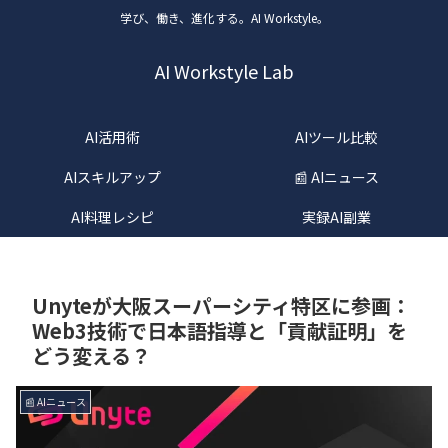
学び、働き、進化する。AI Workstyle。
AI Workstyle Lab
AI活用術
AIツール比較
AIスキルアップ
📰 AIニュース
AI料理レシピ
実録AI副業
Unyteが大阪スーパーシティ特区に参画：
Web3技術で日本語指導と「貢献証明」を
どう変える？
📰 AIニュース