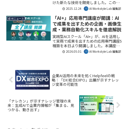
けた新たな技術を開発しました。この技
術は、自動車分野でのテスト工数43%削
2025.12.24
AI Workstyle Lab 編集部
減、物流分野での自律ロボット制御ソフ
トウェアの再利用性向上を実現し、持続
「AI+」応用専門講座が開講：AI
📰 AIニュース
可能な社会インフラの実現に貢献しま
で成果を出すための企画・画像生
す。本記事では、その詳細とビジネスへ
成・業務自動化スキルを徹底解説
の影響を解説します。
実践型AIスクール「AI+」が、AIを活用し
て実務で成果を出すための応用専門講座5
種類を本日より開講しました。本講座
は、AIツールの操作だけでなく、企画
2026.05.01
AI Workstyle Lab 編集部
力、画像生成、業務自動化などの実践ス
キルを習得できるため、ビジネスや副業
でのAI活用を加速させたい方にとって重
要な機会となるでしょう。AI Workstyle
Lab編集部としては、AI時代の即戦力育成
企業AI活用の未来を拓くHelpfeelの戦
に貢献する講座として注目しています。
略：「DX 総合EXPO」出展が示すナレッ
ジ変革の可能性
「ナレカン」が示すナレッジ管理の未
来：生成AIで企業内情報が「集まる、見
つかる、動き出す」