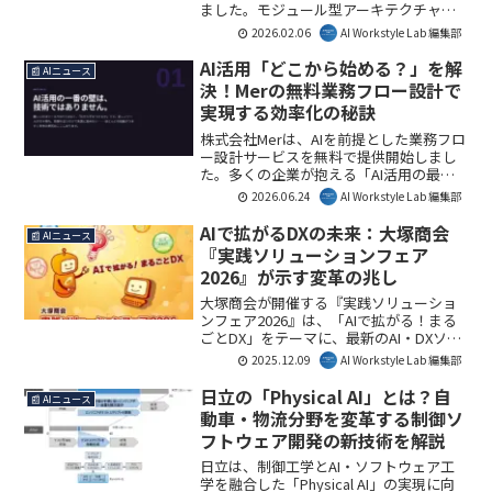
ました。モジュール型アーキテクチャの
導入により、日本のAIインフラ整備を加
2026.02.06
AI Workstyle Lab 編集部
速し、急速なAI需要に対応する重要な一
歩となります。本記事ではその要点を解
AI活用「どこから始める？」を解
📰 AIニュース
説します。
決！Merの無料業務フロー設計で
実現する効率化の秘訣
株式会社Merは、AIを前提とした業務フロ
ー設計サービスを無料で提供開始しまし
た。多くの企業が抱える「AI活用の最初
の一歩」という課題を解消し、効率的な
2026.06.24
AI Workstyle Lab 編集部
業務再設計をリスクなく進められます。
本サービスは、As-Is/To-Be整理からツー
AIで拡がるDXの未来：大塚商会
📰 AIニュース
ル選定、費用見積もりまでを網羅し、企
『実践ソリューションフェア
業がAIと「働く」組織へと変革する手助
2026』が示す変革の兆し
けとなります。
大塚商会が開催する『実践ソリューショ
ンフェア2026』は、「AIで拡がる！まる
ごとDX」をテーマに、最新のAI・DXソリ
ューションを一堂に紹介します。本イベ
2025.12.09
AI Workstyle Lab 編集部
ントは、企業が直面する課題解決と業務
革新を強力にサポートするでしょう。
日立の「Physical AI」とは？自
📰 AIニュース
動車・物流分野を変革する制御ソ
フトウェア開発の新技術を解説
日立は、制御工学とAI・ソフトウェア工
学を融合した「Physical AI」の実現に向