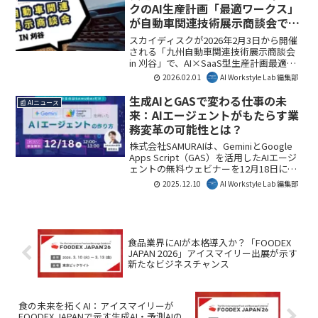
ました。この快挙は、AIとRPAの連携が新
クのAI生産計画「最適ワークス」
たなワークスタイルを切り開く可能性を
が自動車関連技術展示商談会で示
示唆しています。
す可能性とは？
スカイディスクが2026年2月3日から開催
される「九州自動車関連技術展示商談会
in 刈谷」で、AI×SaaS型生産計画最適化
サービス「最適ワークス」を出展しま
2026.02.01
AI Workstyle Lab 編集部
す。自動車産業における生産計画の属人
化解消や効率化に貢献し、製造現場のDX
生成AIとGASで変わる仕事の未
📰 AIニュース
を加速させる可能性を秘めています。
来：AIエージェントがもたらす業
務変革の可能性とは？
株式会社SAMURAIは、GeminiとGoogle
Apps Script（GAS）を活用したAIエージ
ェントの無料ウェビナーを12月18日に開
催します。本ウェビナーでは、低コスト
2025.12.10
AI Workstyle Lab 編集部
かつ迅速に業務を自動化・効率化する実
践的な方法が学べ、生成AIの実用化に課
題を持つビジネスパーソンにとって重要
な機会となるでしょう。AI Workstyle Lab
編集部としても、生成AIとGASの組み合
食品業界にAIが本格導入か？「FOODEX
わせは、実務でのAI活用を加速させる鍵
JAPAN 2026」アイスマイリー出展が示す
と見ています。
新たなビジネスチャンス
食の未来を拓くAI：アイスマイリーが
FOODEX JAPANで示す生成AI・予測AIの