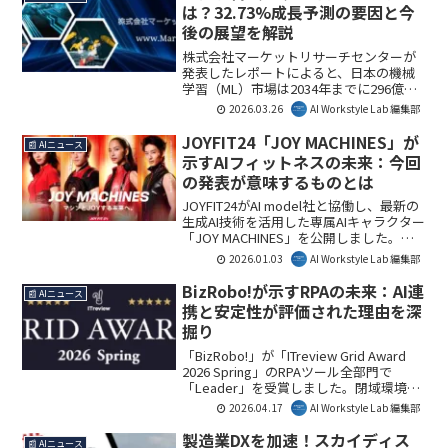
解決され、自然言語で指示するだけで業
は？32.73%成長予測の要因と今
務が自動実行される新たな働き方が実現
後の展望を解説
します。AI Workstyle Lab編集部では、こ
の進化が企業の生産性向上に大きく貢献
株式会社マーケットリサーチセンターが
すると見ています。
発表したレポートによると、日本の機械
学習（ML）市場は2034年までに296億米
ドルに達すると予測されています。AI技
2026.03.26
AI Workstyle Lab 編集部
術の幅広い産業での採用拡大、政府の研
究開発投資、医療分野の進歩などが成長
JOYFIT24「JOY MACHINES」が
📰 AIニュース
を牽引しており、ビジネスにおけるAI活
示すAIフィットネスの未来：今回
用が加速する可能性について解説しま
の発表が意味するものとは
す。
JOYFIT24がAI model社と協働し、最新の
生成AI技術を活用した専属AIキャラクター
「JOY MACHINES」を公開しました。ト
レーニングマシンを擬人化したAIキャラ
2026.01.03
AI Workstyle Lab 編集部
クターが、ユーザーのトレーニングをサ
ポートし、フィットネス体験を革新しま
BizRobo!が示すRPAの未来：AI連
📰 AIニュース
す。本記事では、この取り組みの詳細
携と安定性が評価された理由を深
と、同時に開催されるプレゼントキャン
掘り
ペーンについて解説します。
「BizRobo!」が「ITreview Grid Award
2026 Spring」のRPAツール全部門で
「Leader」を受賞しました。閉域環境で
のAI連携やOSアップデート時の安定性な
2026.04.17
AI Workstyle Lab 編集部
どが高く評価されており、複雑な業務自
動化におけるその重要性が改めて示され
製造業DXを加速！スカイディス
📰 AIニュース