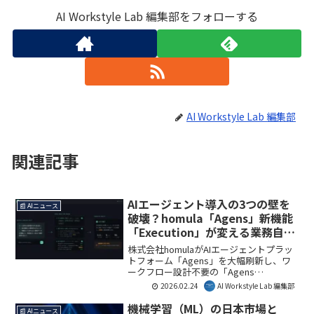
AI Workstyle Lab 編集部をフォローする
AI Workstyle Lab 編集部
関連記事
AIエージェント導入の3つの壁を
📰 AIニュース
破壊？homula「Agens」新機能
「Execution」が変える業務自動
化
株式会社homulaがAIエージェントプラッ
トフォーム「Agens」を大幅刷新し、ワ
ークフロー設計不要の「Agens
Execution」機能を発表しました。これに
2026.02.24
AI Workstyle Lab 編集部
より、企業のAIエージェント導入を阻む
「接続」「構築」「統制」の3つの課題が
機械学習（ML）の日本市場と
📰 AIニュース