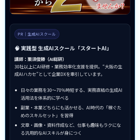
PR｜生成AIスクール
🧠 実践型 生成AIスクール「スタートAI」
講師：栗須俊勝（AI総研）
30社以上にAI研修・業務効率化支援を提供。“大阪の生
成AIハカセ”として企業DXを牽引しています。
日々の業務を30〜70％時短する、実務直結の生成AI
活用法を体系的に学べる
副業・本業どちらにも活かせる、AI時代の「稼ぐた
めのスキルセット」を習得
文章・画像・資料作成など、仕事も趣味もラクにな
る汎用的なAIスキルが身につく