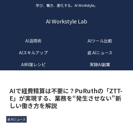
学び、働き、進化する。AI Workstyle。
AI Workstyle Lab
AI活用術
AIツール比較
AIスキルアップ
📰 AIニュース
AI料理レシピ
実録AI副業
AIで経費精算は不要に？PuRuthの「ZTT-
E」が実現する、業務を“発生させない”新
しい働き方を解説
📰 AIニュース