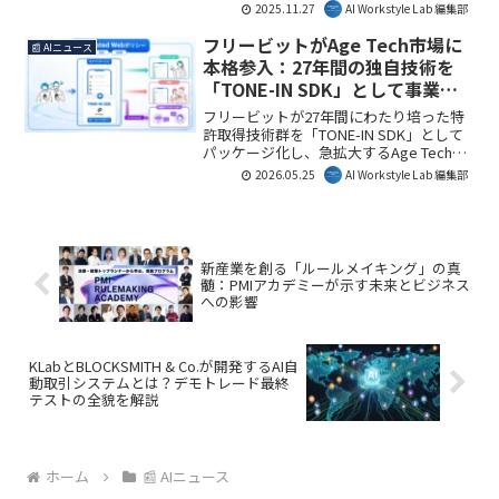
体系的に解明した『エッジAIロボティク
2025.11.27
AI Workstyle Lab 編集部
ス白書2026年版』を発刊しました。本白
書は、市場動向から実装技術、業界別応
フリービットがAge Tech市場に
📰 AIニュース
用までを網羅し、高成長を続けるエッジ
本格参入：27年間の独自技術を
AI市場とロボティクスの進化について深
「TONE-IN SDK」として事業展
く掘り下げています。
開、シニアのスマホ利用を革新
フリービットが27年間にわたり培った特
許取得技術群を「TONE-IN SDK」として
パッケージ化し、急拡大するAge Tech市
場へ本格参入します。このSDKは、ヘル
2026.05.25
AI Workstyle Lab 編集部
スケア、通信、エンタメなど多岐にわた
る分野で、シニアのスマートフォン利用
における課題を解決し、事業者のサポー
トコスト削減とユーザーの安心・安全な
利用体験を実現します。日本政府が推進
新産業を創る「ルールメイキング」の真
する「Trusted Web」に準拠した非中央
髄：PMIアカデミーが示す未来とビジネス
集権型プラットフォーム「Portfolia」を
への影響
基盤とし、分散IDやAIサービス連携を統
合することで、個人情報を取得しないセ
キュアなサポートを提供。高齢化が進む
日本において、約2,170万人のシニアが抱
KLabとBLOCKSMITH & Co.が開発するAI自
動取引システムとは？デモトレード最終
えるスマートフォンの利用に関する困り
テストの全貌を解説
ごとに対し、新たなソリューションを提
示するものです。
ホーム
📰 AIニュース