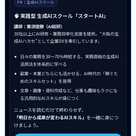
PR｜生成AIスクール
🧠 実践型 生成AIスクール「スタートAI」
講師：栗須俊勝（AI総研）
30社以上にAI研修・業務効率化支援を提供。“大阪の生
成AIハカセ”として企業DXを牽引しています。
日々の業務を30〜70％時短する、実務直結の生成AI
活用法を体系的に学べる
副業・本業どちらにも活かせる、AI時代の「稼ぐた
めのスキルセット」を習得
文章・画像・資料作成など、仕事も趣味もラクにな
る汎用的なAIスキルが身につく
ニュースを読むだけで終わらせず、
「明日から成果が変わるAIスキル」
を一緒に身につ
けましょう。