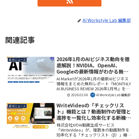
AI Workstyle Lab 編集部
関連記事
2026年1月のAIビジネス動向を徹
📰 AIニュース
底解説！NVIDIA、OpenAI、
Googleの最新情報がわかる無料
レポートとは？
AI Marketが2026年1月の最新AIビジネス
情報をまとめた無料レポート『MONTHLY
AI BUSINESS REVIEW 2026年1月号』を公
開しました。NVIDIAのオープンAIモデ
2026.02.06
AI Workstyle Lab 編集部
ル、ChatGPT ヘルスケア、Google Genie
など、主要企業の動向から国内の実証実
WriteVideoの「チェックリス
📰 AIニュース
験まで網羅されており、AI導入を検討す
ト」機能とは？動画制作の管理と
るビジネスパーソンにとって重要な情報
進捗を一覧化し効率化する新機能
源となるでしょう。AI Workstyle Lab編集
を解説
部としても、このレポートはAIの「実
株式会社XのAI動画生成サービス
装」フェーズへの移行を理解する上で必
「WriteVideo」が、複数本の動画制作を
読だと考えます。
効率化する「チェックリスト（β）」機能