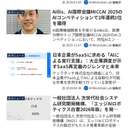
の提供を開始しました。これにより、動
2026.01.05
AI Workstyle Lab 編集部
画の一覧管理から台本作成、動画生成ま
でを一元的に行えるようになり、制作現
Aillis、AI国際会議MICCAI 2025の
📰 AIニュース
場の負担軽減と生産性向上に貢献しま
AIコンペティションで2年連続1位
す。AI Workstyle Lab編集部としては、特
を獲得
にシリーズ動画の制作管理においてその
真価を発揮するでしょう。
AI医療機器開発を手掛けるAillisは、医療
分野のトップ国際会議MICCAI 2025のAIコ
ンペティションにおいて、同社AIエンジ
ニアのQuan Huu Cap氏が手術動画解析部
2025.11.07
AI Workstyle Lab 編集部
門で1位を獲得したことを発表しました。
この成果は、同社にとって2年連続の快挙
日本企業がSaaSに求める「AIに
📰 AIニュース
となります。
よる実行支援」：大企業調査が示
すSaaS再定義のジレンマと未来
テックタッチ株式会社の調査により、日
本企業がSaaS上でAIによる自動化が可能
な作業を依然手動で行っている実態が明
らかになりました。SaaSの価値が操作性
2026.04.30
AI Workstyle Lab 編集部
からAIによる実行支援へと変化する中、
既存システムからの移行には課題も山積
一般社団法人 次世代社会システ
📰 AIニュース
しています。本記事では、AI時代におけ
ム研究開発機構、『エッジAIロボ
るSaaSの再定義と日本企業の現状を掘り
ティクス白書2026年版』を発刊 –
下げます。
産業革新を牽引するAIとロボティ
一般社団法人 次世代社会システム研究開
クスの融合を詳解
発機構（INGS）は、エッジAIとロボティ
クスの融合がもたらす産業革新の全貌を