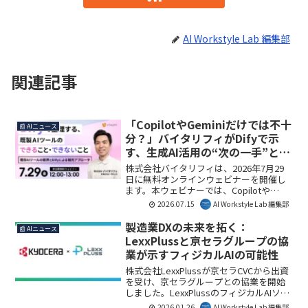
AI Workstyle Lab 編集部
関連記事
「CopilotやGeminiだけでは不十
📰 AIニュース
分？」バイタリフィがDifyで示
す、生成AI活用の“次の一手”と賢
い役割分担
株式会社バイタリフィは、2026年7月29
日に無料オンラインウェビナーを開催し
ます。本ウェビナーでは、Copilotや
Geminiといった既製AIツールの限界を明
2026.07.15
AI Workstyle Lab 編集部
確にし、オープンソースのDifyを活用し
て、それらを補完し自社の業務にフィッ
製造業DXの未来を拓く：
📰 AIニュース
トするAI活用を実現する具体的なアプロ
LexxPlussと京セラグループの協
ーチが解説されます。AI導入の「物足り
業が示すフィジカルAIの可能性
なさ」を感じている企業にとって、次の
一手を探す上で貴重な機会となるでしょ
株式会社LexxPlussが京セラCVCから出資
う。AI Workstyle Lab編集部としては、既
を受け、京セラグループとの協業を開始
存ツールとオープンソースの組み合わせ
しました。LexxPlussのフィジカルAIソフ
で、より柔軟なAI導入が可能になる点に
トウェアが京セラグループの製造業向け
2026.01.26
AI Workstyle Lab 編集部