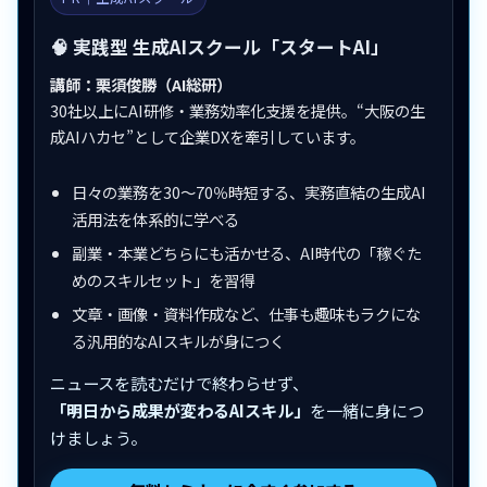
🧠 実践型 生成AIスクール「スタートAI」
講師：栗須俊勝（AI総研）
30社以上にAI研修・業務効率化支援を提供。“大阪の生
成AIハカセ”として企業DXを牽引しています。
日々の業務を30〜70％時短する、実務直結の生成AI
活用法を体系的に学べる
副業・本業どちらにも活かせる、AI時代の「稼ぐた
めのスキルセット」を習得
文章・画像・資料作成など、仕事も趣味もラクにな
る汎用的なAIスキルが身につく
ニュースを読むだけで終わらせず、
「明日から成果が変わるAIスキル」
を一緒に身につ
けましょう。