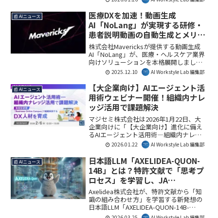
注目しています。
ロボティクスソリューションに組み込ま
れ、製造現場のDX加速とロボティクス大
医療DXを加速！動画生成
📰 AIニュース
規模展開を目指します。この提携は、産
AI「NoLang」が実現する研修・
業インフラの自律化に向けた重要な一歩
患者説明動画の自動生成とメリッ
となるでしょう。
トを解説
株式会社Mavericksが提供する動画生成
AI「NoLang」が、医療・ヘルスケア業界
向けソリューションを本格展開しまし
た。これにより、医療従事者向け研修や
2025.12.10
AI Workstyle Lab 編集部
患者向け説明動画の自動生成が可能とな
り、医療現場のコミュニケーション円滑
【大企業向け】AIエージェント活
📰 AIニュース
化と業務効率化に大きく貢献します。AI
用術ウェビナー開催！組織内ナレ
Workstyle Lab編集部としては、医療DX
ッジ活用で課題解決
を加速させる重要な一歩と見ています。
マジセミ株式会社は2026年1月22日、大
企業向けに「【大企業向け】進化に備え
るAIエージェント活用術―組織内ナレッ
ジ活用で課題解決」と題したウェビナー
2026.01.22
AI Workstyle Lab 編集部
の開催を発表しました。本ウェビナーで
は、AIエージェントが自律的に業務を推
日本語LLM「AXELIDEA-QUON-
📰 AIニュース
進する時代を見据え、企業が抱える「分
14B」とは？特許文献で「思考プ
断知」やDX人材不足といった課題を解決
ロセス」を学習し、JA
するための具体的な活用術が解説されま
Leaderboard首位を獲得した新
す。AI Workstyle Lab編集部としては、AI
Axelidea株式会社が、特許文献から「知
エージェントの適切な理解と導入が、企
モデルを解説
識の組み合わせ方」を学習する新発想の
業のDXを加速させる重要な一歩となるで
日本語LLM「AXELIDEA-QUON-14B-
しょう。
Japanese-v01」を公開しました。従来の
2026.03.25
AI Workstyle Lab 編集部