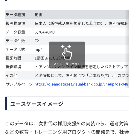
データ種別
動画
被写物属性
日本人（新卒就活生を想定した若年層）、性別情報あり
データ容量
5,764.40MB
データ件数
72
データ形式
mp4
撮影時間
1動画あたり1分程度
スクロールできます
撮影環境
・アングル：オンライン面接を想定したバストアップ（
その他
メタ情報として、性別および「台本あり/なし」のフラグ
サンプルページ
https://qleandataset.visual-bank.co.jp/lineup/ds-048
ユースケースイメージ
このデータは、次世代の採用支援AIの実装から、選考対策
などの教育・トレーニング用プロダクトの開発まで、社会