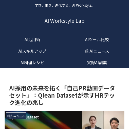
学び、働き、進化する。AI Workstyle。
AI Workstyle Lab
AI活用術
AIツール比較
AIスキルアップ
📰 AIニュース
AI料理レシピ
実録AI副業
AI採用の未来を拓く「自己PR動画データ
セット」：Qlean Datasetが示すHRテッ
ク進化の兆し
📰 AIニュース