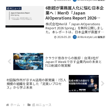
知識量ではなく思考プロセスに着目し、
JA Leaderboardで非思考型14Bクラスの
6割超が業務属人化に悩む日本企
📰 AIニュース
首位を獲得。このモデルは、ビジネスに
業へ：Merの『Japan
おける問題解決や創造性向上に新たな道
AIOperations Report 2026
を開く可能性を秘めています。
Spring』が描くAI時代の組織運営
株式会社Merは「Japan AIOperations
の未来
Report 2026 Spring」を無料公開しまし
た。本レポートは、日本企業が直面する
構造的な人手不足や業務の属人化に対
2026.05.20
AI Workstyle Lab 編集部
し、AIを前提とした運営構造への転換が
不可欠であることを示しています。AI
Workstyle Lab編集部としては、この転換
が企業の生産性向上と持続的成長に繋が
る重要な視点であると考えます。
クラウド依存からの脱却：台湾3社が
Japan IT Weekで示す企業内AIの未来と
TCO削減の現実解
村田製作所が示すAI活用の新常識：7万人
規模の組織を変革した「泥臭いプロセ
ス」から学ぶ未来
ホーム
📰 AIニュース