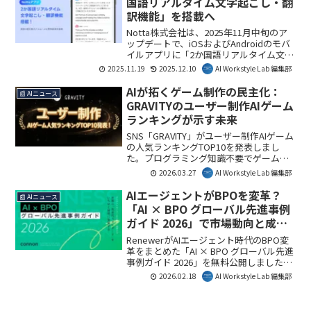
国語リアルタイム文字起こし・翻
への可能性を解説します。
訳機能」を搭載へ
Notta株式会社は、2025年11月中旬のア
ップデートで、iOSおよびAndroidのモバ
イルアプリに「2か国語リアルタイム文字
起こし・翻訳機能」を実装すると発表し
2025.11.19
2025.12.10
AI Workstyle Lab 編集部
ました。これにより、多言語での会話を
スマートフォンでリアルタイムにテキス
AIが拓くゲーム制作の民主化：
📰 AIニュース
ト化し、言語の壁を越えたコミュニケー
GRAVITYのユーザー制作AIゲーム
ションを支援します。
ランキングが示す未来
SNS「GRAVITY」がユーザー制作AIゲーム
の人気ランキングTOP10を発表しまし
た。プログラミング知識不要でゲーム制
作ができる「Game Creator」機能によ
2026.03.27
AI Workstyle Lab 編集部
り、ゲームを「作る」文化が加速してい
ます。これはAIが個人の創造性を高め、
AIエージェントがBPOを変革？
📰 AIニュース
ビジネスや趣味の領域で新たな価値を生
「AI × BPO グローバル先進事例
み出す可能性を示唆しています。AI
ガイド 2026」で市場動向と成功
Workstyle Lab編集部としても、創造性民
事例を徹底解説
主化の動きとして注目しています。
RenewerがAIエージェント時代のBPO変
革をまとめた「AI × BPO グローバル先進
事例ガイド 2026」を無料公開しました。
このガイドは、急成長するAI×BPO市場
2026.02.18
AI Workstyle Lab 編集部
の動向や海外の先進事例を網羅してお
り、企業のビジネスモデル再構築に不可
欠な情報を提供します。AI Workstyle Lab