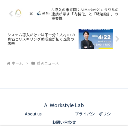
編集部としては、BPO業界のDX推進にお
ける具体的な指針となる一冊として注目
AI導入の未来図：AI Marketとカラワルの
しています。
連携が示す「内製化」と「戦略設計」の
重要性
システム導入だけでは不十分？人材DXの
真価とリスキリング助成金が拓く企業の
未来
ホーム
📰 AIニュース
AI Workstyle Lab
About us
プライバシーポリシー
お問い合わせ