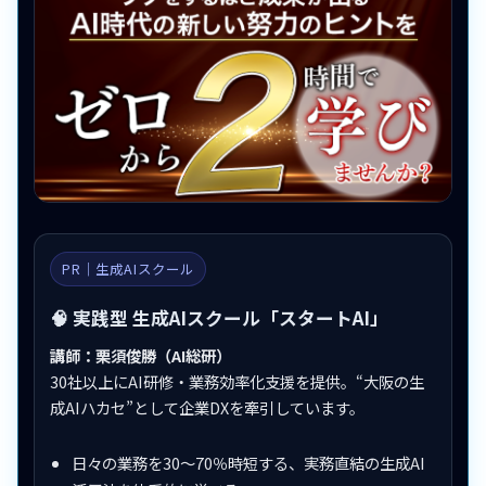
PR｜生成AIスクール
🧠 実践型 生成AIスクール「スタートAI」
講師：栗須俊勝（AI総研）
30社以上にAI研修・業務効率化支援を提供。“大阪の生
成AIハカセ”として企業DXを牽引しています。
日々の業務を30〜70％時短する、実務直結の生成AI