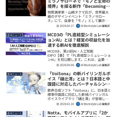
ミラノサローネで「モノと生命の
境界」を探る新作「Becoming
Object」とは？
物質調律家・山崎タクマ氏が、世界最大
級のデザインイベント「ミラノサロー
ネ」にて、自身を「モノ」として展示す
る新作「Bio-Vide : Becoming Object」を
2026.04.17
AI Workstyle Lab 編集部
発表しました。この挑戦は、人間と物
質、そして生命の境界を問い直し、AI時
MCD3の「PL直結型シミュレーシ
📰 AIニュース
代における存在認識に新たな視点をもた
ョンAI」とは？経営の収益化を加
らします。AI Workstyle Lab編集部として
速する新AIを徹底解説
は、デザインと哲学が交差するこの試み
が、未来の働き方や創造性にも影響を与
MCD3は、第10回AI・人工知能
える可能性に注目しています。
EXPO【春】で「PL直結型シミュレーショ
ンAI」を初公開します。これは、企業の
経営判断を高度化し、投資や物流最適化
2026.04.06
AI Workstyle Lab 編集部
を通じて直接的な収益創出を目指すもの
です。DXの「踊り場」を打破し、AIを収
「VoiSona」の新バイリンガルボ
📰 AIニュース
益に繋げる実践的な活用が期待されま
イス「樋辻澪」とは？日本語と中
す。AI Workstyle Lab編集部としては、今
国語に対応したバーチャルシンガ
後の企業DXにおけるAI活用の方向性を示
ーの魅力と活用法を解説
す重要な発表と見ています。
歌声合成ソフト「VoiSona」に、日本語と
標準中国語に対応した新規バイリンガル
ボイスライブラリ「樋辻澪」が登場しま
す。2026年6月6日のリリースに先立ち、
2026.02.14
AI Workstyle Lab 編集部
パッケージ版の予約が開始されました。
多様な表現力を持つバーチャルシンガー
Notta、モバイルアプリに「2か
📰 AIニュース
「樋辻澪」の詳細と、そのビジネス活用