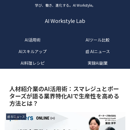
学び、働き、進化する。AI Workstyle。
AI Workstyle Lab
AI活用術
AIツール比較
AIスキルアップ
📰 AIニュース
AI料理レシピ
実録AI副業
人材紹介業のAI活用術：スマレジュとポー
ターズが語る業界特化AIで生産性を高める
方法とは？
📰 AIニュース