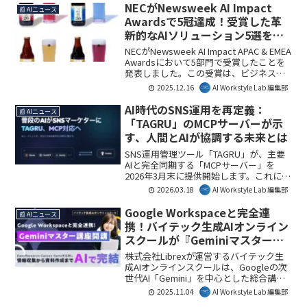
ています。この動きは、日本企業のデジ
NECがNewsweek AI Impact
📰 AIニュース
タル変革を加速させる重要な示唆を含ん
Awardsで5冠達成！受賞した革
でいます。AI Workstyle Lab編集部として
新的なAIソリューション5選を徹
は、VTIの生成AI活用戦略が今後のDX推進
底解説
の鍵を握ると分析しています。
NECがNewsweek AI Impact APAC & EMEA
Awardsにおいて5部門で受賞したことを
発表しました。この受賞は、ビジネス課
題を解決するためにAIを独自に活用した
2025.12.16
AI Workstyle Lab 編集部
NECの実践が世界的に評価されたことを
意味し、AIの多様なビジネス適用事例が
AI時代のSNS運用を再定義：
📰 AIニュース
示されています。AI Workstyle Lab編集部
「TAGRU」のMCPサーバーが示
としては、これらの具体的な取り組み
す、人間とAIが協調する未来とは
が、今後のAI導入を検討する企業にとっ
て重要な示唆を与えるものと捉えていま
SNS運用管理ツール「TAGRU」が、主要
す。
AIと完全同期する「MCPサーバー」を
2026年3月末に提供開始します。これによ
り、AIがSNS運用タスクを直接代行し、ク
2026.03.18
AI Workstyle Lab 編集部
リエイティブな戦略立案に集中できる新
時代が到来します。AI Workstyle Lab編集
Google Workspaceと完全連
📰 AIニュース
部としては、AIとの協調が仕事のあり方
携！バイテック生成AIオンライン
を大きく変える一歩と捉えています。
スクールが『Geminiマスター講
座』を開講 – 情報収集から資料作
株式会社Librexが運営するバイテック生
成までAIで完結
成AIオンラインスクールは、Googleの次
世代AI「Gemini」を中心とした総合講座
「Geminiマスター講座」を新たに開講し
2025.11.04
AI Workstyle Lab 編集部
ました。本講座は、Google Workspace