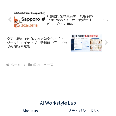
との完全連携を通じて、情報収集から資
料作成までAIで完結させる実践的なカリ
キュラムを提供し、ビジネスにおける生
産性向上を目指します。
AI駆動開発の最前線：札幌初の
CodeRabbitユーザー会が示す、コードレ
ビュー変革の可能性
楽天市場のLP制作をAIで効率化！「イー
ジークリエイティブ」新機能で売上アッ
プの秘訣を解説
ホーム
📰 AIニュース
AI Workstyle Lab
About us
プライバシーポリシー