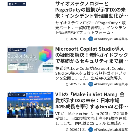
サイオステクノロジーと
📰 AIニュース
PagerDutyの提携が示すDXの未
来：インシデント管理自動化がも
たらす戦略的運用とは
サイオステクノロジーがPagerDutyと販
売パートナー契約を締結し、インシデン
ト管理自動化プラットフォーム
「PagerDuty Operations Cloud」の国内
2026.01.14
AI Workstyle Lab 編集部
導入を加速します。これにより、DX推進
と深刻なIT人材不足に直面する企業が、
Microsoft Copilot Studio導入
📰 AIニュース
システム運用の効率化と戦略的運用を実
の疑問を解決！無料ガイドブック
現できるでしょう。AI Workstyle Lab編集
で基礎からセキュリティまで網羅
部としては、この提携が日本のIT現場の
解説
負担軽減に大きく貢献すると見ていま
株式会社Low CodeがMicrosoft Copilot
す。
Studioの導入を支援する無料ガイドブッ
クを公開しました。生成AIの企業導入に
おける「準備不足」という課題に対し、
2025.12.16
AI Workstyle Lab 編集部
機能の基礎からセキュリティ、社内導入
の事前準備までを体系的に解説していま
VTIの「Make in Viet Nam」金
📰 AIニュース
す。これにより、DX推進担当者はCopilot
賞が示すDXの未来：日本市場
Studioの安全かつ効果的な活用に向けた
44%成長を牽引するGenAIと伴走
確信を得られるでしょう。AI Workstyle
型支援
Lab編集部としては、導入検討の解像度を
VTIが「Make in Viet Nam 2025」で金賞を
高める貴重な資料として注目していま
受賞し、日本市場で売上高44%増を達成
す。
しました。同社はDCSモデルと生成AIを
核とした包括的なDXソリューションを提
2026.01.21
AI Workstyle Lab 編集部
供し、製造・小売業の課題解決に貢献し