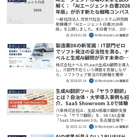
📰 AIニュース
します。AI Workstyle Lab編集部として
解く：「AIエージェント白書2026
は、この分業モデルが人手不足とコスト
年版」が示す新たな戦略コンパス
課題を同時に解決する新たなアプローチ
として注目しています。
一般社団法人 次世代社会システム研究開
発機構が「AIエージェント白書2026年
版」を公開しました。本白書では、2030
年には市場規模が9倍以上に拡大すると予
2026.01.08
AI Workstyle Lab 編集部
測されるAIエージェント市場の動向と、
企業に求められる組織変革の必要性が詳
製造業DXの新常識：IT部門ゼロ
📰 AIニュース
細に解説されています。AI Workstyle Lab
でソフト発注の妥当性を測る、ナ
編集部としては、AIを仕事で活用する上
ベルと生成AI顧問が示す未来の経
で不可欠な戦略的洞察を提供する資料と
営戦略
して注目しています。
株式会社ナベルがLeach生成AI顧問を導入
し、IT部門不在という課題を克服しなが
ら、ソフトウェア発注の判断軸を獲得し
ました。これにより大幅なコスト削減と
2026.05.14
AI Workstyle Lab 編集部
DX推進を実現しており、中小製造業が抱
えるIT人材不足やDX推進の悩みに、外部
生成AI翻訳ツール「ヤラク翻訳」
📰 AIニュース
知見の活用が有効な解決策となることを
とは？自治体・大学導入事例も紹
示唆しています。本事例は、AI顧問が企
介、SaaS Showroom 3.0で体験
業の経営戦略にどう貢献するかを示す重
要な示唆を含んでいます。
八楽株式会社は、生成AI搭載の翻訳支援
ツール「ヤラク翻訳」を、SB C&S主催
「SaaS Showroom 3.0」名古屋会場で展
示します。このツールは、自治体や大学
2025.12.15
AI Workstyle Lab 編集部
での導入事例とともに、契約書やマニュ
アルの多言語化を効率化し、業務の生産
AIの成果が見えない？BLUEISH