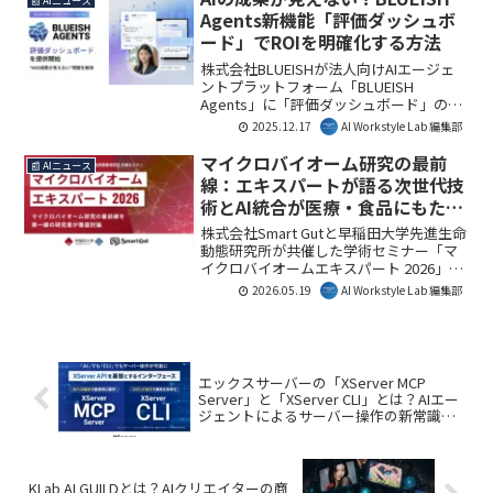
📰 AIニュース
性向上に貢献します。AI Workstyle Lab編
Agents新機能「評価ダッシュボ
集部としては、AIと人の協調による翻訳
ード」でROIを明確化する方法
の未来を示す注目すべき動きだと考えま
す。
株式会社BLUEISHが法人向けAIエージェ
ントプラットフォーム「BLUEISH
Agents」に「評価ダッシュボード」の提
供を開始しました。これにより、AIの成
2025.12.17
AI Workstyle Lab 編集部
果や学習データを一元的に可視化し、
「AIの成果が見えない」という企業の課
マイクロバイオーム研究の最前
📰 AIニュース
題を解消します。AIの投資対効果を明確
線：エキスパートが語る次世代技
にし、組織的なAI運用を加速させる重要
術とAI統合が医療・食品にもたら
な一歩となるでしょう。
す革新
株式会社Smart Gutと早稲田大学先進生命
動態研究所が共催した学術セミナー「マ
イクロバイオームエキスパート 2026」の
開催レポートです。最前線の研究者が集
2026.05.19
AI Workstyle Lab 編集部
結し、次世代の細菌叢解析技術、大規模
データ統合、AI活用による新たなアプロ
ーチについて議論されました。本セミナ
ーは、マイクロバイオーム研究の標準化
や産業応用への道筋を示す重要な機会と
エックスサーバーの「XServer MCP
なりました。
Server」と「XServer CLI」とは？AIエー
ジェントによるサーバー操作の新常識を
解説
KLab AI GUILDとは？AIクリエイターの商