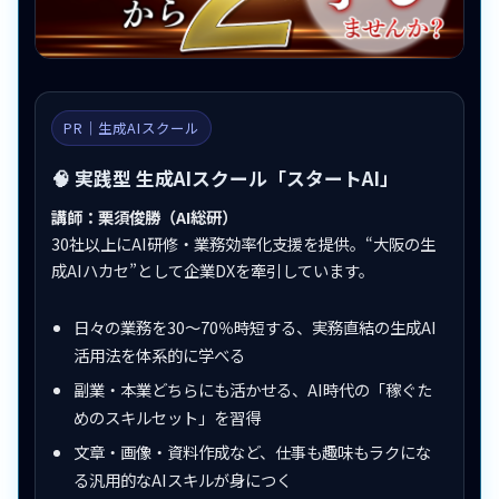
PR｜生成AIスクール
🧠 実践型 生成AIスクール「スタートAI」
講師：栗須俊勝（AI総研）
30社以上にAI研修・業務効率化支援を提供。“大阪の生
成AIハカセ”として企業DXを牽引しています。
日々の業務を30〜70％時短する、実務直結の生成AI
活用法を体系的に学べる
副業・本業どちらにも活かせる、AI時代の「稼ぐた
めのスキルセット」を習得
文章・画像・資料作成など、仕事も趣味もラクにな
る汎用的なAIスキルが身につく