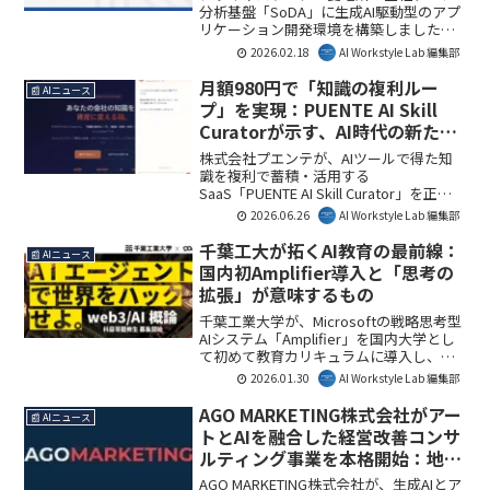
分析基盤「SoDA」に生成AI駆動型のアプ
リケーション開発環境を構築しました。
ブラウザ完結でセキュアな環境が特徴
2026.02.18
AI Workstyle Lab 編集部
で、社内でのデータ活用とAI駆動開発を
加速させます。
月額980円で「知識の複利ルー
📰 AIニュース
プ」を実現：PUENTE AI Skill
Curatorが示す、AI時代の新たな
知識管理術
株式会社プエンテが、AIツールで得た知
識を複利で蓄積・活用する
SaaS「PUENTE AI Skill Curator」を正式
リリースしました。OpenAI共同創業者の
2026.06.26
AI Workstyle Lab 編集部
提唱する「Second Brain」をSaaS化した
本サービスは、月額980円から利用でき、
千葉工大が拓くAI教育の最前線：
📰 AIニュース
個人のAI活用能力を組織全体の資産へと
国内初Amplifier導入と「思考の
変革させます。AI Workstyle Lab編集部で
拡張」が意味するもの
は、その具体的な仕組みと企業への影響
を解説します。
千葉工業大学が、Microsoftの戦略思考型
AIシステム「Amplifier」を国内大学とし
て初めて教育カリキュラムに導入し、
2026年4月より「web3/AI概論」第4期を
2026.01.30
AI Workstyle Lab 編集部
開講します。AIエージェントとの協働を
通じた次世代人材育成は、今後のAI活用
AGO MARKETING株式会社がアー
📰 AIニュース
における「思考の拡張」を加速させる重
トとAIを融合した経営改善コンサ
要な一歩となるでしょう。AI Workstyle
ルティング事業を本格開始：地方
Lab編集部としては、この取り組みが日本
創生と業務効率化を加速
のAI教育に新たな基準を打ち立てると見
AGO MARKETING株式会社が、生成AIとア