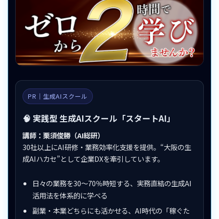
PR｜生成AIスクール
🧠 実践型 生成AIスクール「スタートAI」
講師：栗須俊勝（AI総研）
30社以上にAI研修・業務効率化支援を提供。“大阪の生
成AIハカセ”として企業DXを牽引しています。
日々の業務を30〜70％時短する、実務直結の生成AI
活用法を体系的に学べる
副業・本業どちらにも活かせる、AI時代の「稼ぐた