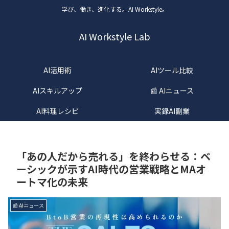
学び、働き、進化する。AI Workstyle。
AI Workstyle Lab
AI活用術
AIツール比較
AIスキルアップ
📰 AIニュース
AI料理レシピ
実録AI副業
「あの人だから売れる」を終わらせる：ベ
ーシックが示すAI時代の営業戦略とMAオ
ートマ化の未来
📰 AIニュース