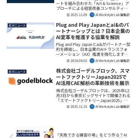
ています。
ートを組み合わせた「Art & Science」ア
プローチによる経営改善コンサルティン
グ事業を本格的に展開します。この革新
2025.11.09
AI Workstyle Lab 編集部
的な手法で企業の売上向上とコスト削減
を同時に実現し、特に地方の中小企業や
Plug and Play Japanとai&のパ
📰 AIニュース
自治体のDX推進を支援することで、持続
ートナーシップとは？日本企業の
可能な地方創生を目指します。
AI変革を推進する協業を解説
Plug and Play Japanとai&がパートナー契
約を締結し、日本企業のAIトランスフォ
ーメーション（AX）推進を強化します。
これにより、大規模なAIインフラとグロ
2026.06.02
AI Workstyle Lab 編集部
ーバルネットワークが活用され、日本発
のAIイノベーション創出が加速されるで
株式会社ゴーデルブロック、スマ
📰 AIニュース
しょう。ビジネスパーソンにとって、最
ートファクトリーJapan2025で
先端のAI活用機会が広がる重要な動きで
AI活用CAE解析の革新技術を展示
す。
株式会社ゴーデルブロックは、2025年12
月3日から東京ビッグサイトで開催される
「スマートファクトリーJapan2025」に
出展します。同社は、AIを活用した高
2025.11.25
AI Workstyle Lab 編集部
速・低コスト・高精度なCAE解析技術を
披露し、サロゲートモデルによるリアル
タイムシミュレーションや、LLMによる
解析プロセス支援を通じて、製造業の製
品開発プロセス革新を支援する方針で
「失敗できる練習の場」をどう作る？AI
す。