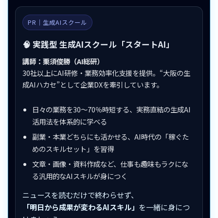
PR｜生成AIスクール
🧠 実践型 生成AIスクール「スタートAI」
講師：栗須俊勝（AI総研）
30社以上にAI研修・業務効率化支援を提供。“大阪の生
成AIハカセ”として企業DXを牽引しています。
日々の業務を30〜70％時短する、実務直結の生成AI
活用法を体系的に学べる
副業・本業どちらにも活かせる、AI時代の「稼ぐた
めのスキルセット」を習得
文章・画像・資料作成など、仕事も趣味もラクにな
る汎用的なAIスキルが身につく
ニュースを読むだけで終わらせず、
「明日から成果が変わるAIスキル」
を一緒に身につ