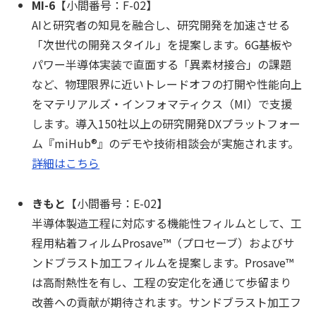
MI-6
【小間番号：F-02】
AIと研究者の知見を融合し、研究開発を加速させる
「次世代の開発スタイル」を提案します。6G基板や
パワー半導体実装で直面する「異素材接合」の課題
など、物理限界に近いトレードオフの打開や性能向上
をマテリアルズ・インフォマティクス（MI）で支援
します。導入150社以上の研究開発DXプラットフォー
ム『miHub®』のデモや技術相談会が実施されます。
詳細はこちら
きもと
【小間番号：E-02】
半導体製造工程に対応する機能性フィルムとして、工
程用粘着フィルムProsave™（プロセーブ）およびサ
ンドブラスト加工フィルムを提案します。Prosave™
は高耐熱性を有し、工程の安定化を通じて歩留まり
改善への貢献が期待されます。サンドブラスト加工フ