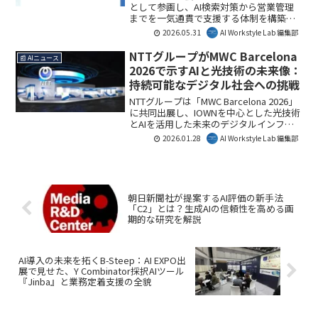
として参画し、AI検索対策から営業管理
までを一気通貫で支援する体制を構築し
ました。これにより、AI検索時代におけ
2026.05.31
AI Workstyle Lab 編集部
る企業の集客力向上と商談化の効率化が
期待できます。AI Workstyle Lab編集部と
NTTグループがMWC Barcelona
📰 AIニュース
しては、生成AI普及で変化するビジネス
2026で示すAIと光技術の未来像：
環境への対応策として注目しています。
持続可能なデジタル社会への挑戦
NTTグループは「MWC Barcelona 2026」
に共同出展し、IOWNを中心とした光技術
とAIを活用した未来のデジタルインフラ
とサービスを発表します。特にAIの活用
2026.01.28
AI Workstyle Lab 編集部
拡大に伴う消費電力増加への対策とし
て、IOWNによる低消費電力化を推進。こ
れはビジネスや社会全体の持続可能性に
貢献する重要な一歩です。AI Workstyle
Lab編集部としては、その具体的な取り組
朝日新聞社が提案するAI評価の新手法
みに注目しています。
「C2」とは？生成AIの信頼性を高める画
期的な研究を解説
AI導入の未来を拓くB-Steep：AI EXPO出
展で見せた、Y Combinator採択AIツール
『Jinba』と業務定着支援の全貌