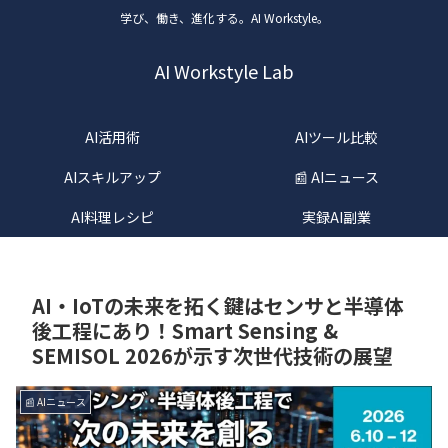
学び、働き、進化する。AI Workstyle。
AI Workstyle Lab
AI活用術
AIツール比較
AIスキルアップ
📰 AIニュース
AI料理レシピ
実録AI副業
AI・IoTの未来を拓く鍵はセンサと半導体
後工程にあり！Smart Sensing &
SEMISOL 2026が示す次世代技術の展望
📰 AIニュース