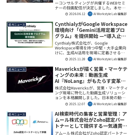
ーコンサルティングが共催するWEBセミ
ナーの録画配信が決定しました。本セミ
ナーでは、AIプロジェクトの成功に必要
2026.06.12
AI Workstyle Lab 編集部
な「データリテラシー」の向上と、変化
に強い「IT基盤」の構築について、具体的
CynthialyがGoogle Workspace
📰 AIニュース
な手法が解説されます。AI活用を推進す
環境向け「Gemini活用定着プロ
る企業にとって、失敗リスクを回避し、
グラム」を提供開始 —“導入止ま
現場の自走力を高めるための実践的な知
り”を解消し、現場で成果を生む
見を得る貴重な機会となるでしょう。
Cynthialy株式会社が、Google
AI活用へ
Workspace環境を持つ中堅・大手企業向
けに、生成AI活用を現場に定着させるた
めの伴走型支援サービス「Gemini活用定
2025.11.28
AI Workstyle Lab 編集部
着プログラム」の提供を開始しました。
本プログラムは、GeminiやNotebookLM
Mavericksが描く営業・マーケテ
📰 AIニュース
などのGoogle AIツールが「導入したのに
ィングの未来：動画生成
使われない」という課題を解決し、
AI『NoLang』がもたらす変革と
ROI（投資収益率）の可視化までを包括的
は
に支援します。AI Workstyle Lab編集部
株式会社Mavericksが、営業・マーケティ
が、その詳細と企業にとっての意義を解
ング現場に特化した動画生成ソリューシ
説します。
ョンを本格展開しました。日本発の動画
生成AI「NoLang」を活用し、既存のテキ
2025.12.07
AI Workstyle Lab 編集部
スト資産を瞬時に動画化することで、売
上拡大と営業効率化を同時に実現しま
AI検索時代の集客と営業管理：ア
📰 AIニュース
す。営業・マーケティングの現場に変革
ムール株式会社がZoho認定パー
をもたらす可能性を秘めており、その詳
トナーとして提供する一気通貫支
細を解説します。
援とは？
アムール株式会社がZoho認定パートナー