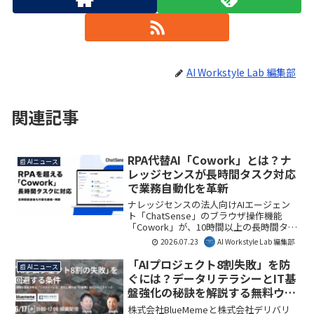
AI Workstyle Lab 編集部
関連記事
RPA代替AI「Cowork」とは？ナ
📰 AIニュース
レッジセンスが長時間タスク対応
で業務自動化を革新
ナレッジセンスの法人向けAIエージェン
ト「ChatSense」のブラウザ操作機能
「Cowork」が、10時間以上の長時間タス
クに対応しました。これにより、企業は
2026.07.23
AI Workstyle Lab 編集部
途切れることなく複雑な業務を自動化で
き、RPAでは難しかった領域での効率化が
「AIプロジェクト8割失敗」を防
📰 AIニュース
期待されます。AI Workstyle Lab編集部と
ぐには？データリテラシーとIT基
しては、AIによる業務自動化の可能性を
盤強化の秘訣を解説する無料ウェ
大きく広げる一歩と見ています。
ビナー
株式会社BlueMemeと株式会社デリバリ