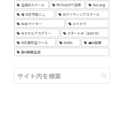
生成AIスクール
💬ChatGPT活用
NoLang
🧠 AI文字起こし
AIライティングスクール
Webライター
メイカラ
AIスキルアカデミー
スタートAI（start AI）
AI文章校正ツール
Notta
💼AI副業
🎬AI動画生成