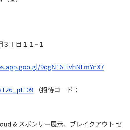
有明３丁目１１−１
ps.app.goo.gl/9ogN16TivhNFmYnX7
NxT26_pt109
（招待コード：
 Cloud & スポンサー展示、ブレイクアウト セ