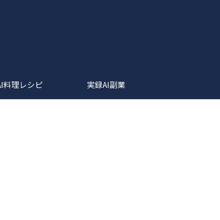
AI料理レシピ
実録AI副業