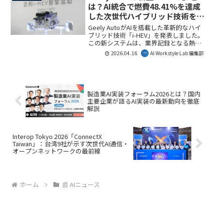
ークスタイルを提案します。
は？AI統合で燃費48.41%を達成
した次世代ハイブリッド技術を徹
底解説
Geely AutoがAIを搭載した革新的なハイ
ブリッド技術「i-HEV」を発表しました。
この新システムは、業界記録となる熱効
率48.41%と2.22L/100kmの燃費を達成
2026.04.16
AI Workstyle Lab 編集部
し、ハイブリッド車の知能化と走行性能
を一段と向上させます。本記事では、そ
の詳細と未来への影響を解説します。
製造業AI実装フォーラム2026とは？国内
主要企業が語るAI実装の最新動向を徹底
解説
Interop Tokyo 2026「ConnectX
Taiwan」：台湾9社が示す次世代AI通信・
オープンネットワークの最前線
ホーム
📰 AIニュース