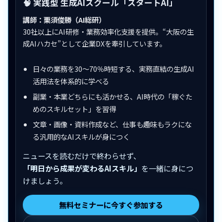
🧠 実践型 生成AIスクール「スタートAI」
講師：栗須俊勝（AI総研）
30社以上にAI研修・業務効率化支援を提供。“大阪の生
成AIハカセ”として企業DXを牽引しています。
日々の業務を30〜70％時短する、実務直結の生成AI
活用法を体系的に学べる
副業・本業どちらにも活かせる、AI時代の「稼ぐた
めのスキルセット」を習得
文章・画像・資料作成など、仕事も趣味もラクにな
る汎用的なAIスキルが身につく
ニュースを読むだけで終わらせず、
「明日から成果が変わるAIスキル」
を一緒に身につ
けましょう。
無料セミナーに今すぐ参加する