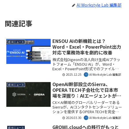
AI Workstyle Lab 編集部
関連記事
ENSOU AIの新機能とは？
📰 AIニュース
Word・Excel・PowerPoint出力
対応で業務効率を劇的に改善
株式会社Digeonの法人向け生成AIプラッ
トフォーム「ENSOU AI」が、Word・
Excel・PowerPoint形式でのファイル出
力に対応したAIエージェント機能を正式
2025.12.25
AI Workstyle Lab 編集部
リリースしました。これにより、従来の
チャット型生成AIから業務成果物を自動
OpenAI幹部設立のSierra、
📰 AIニュース
で作成・納品するAI Agentサービスへと
OPERA TECH子会社化で日本市
進化し、企業の業務効率化を大幅に推進
場を深掘り：AIエージェントが変
します。
える顧客体験の全貌
CX×AI領域のグローバルリーダーである
Sierraが、AIコンタクトセンターソリュー
ションを提供するOPERA TECHを完全子
会社化しました。この戦略的な動きによ
2026.03.30
AI Workstyle Lab 編集部
り、日本市場の顧客体験（CX）がどのよ
うに進化するのか、その全貌を解説しま
GROWI.cloudへの移行がもっと
📰 AIニュース