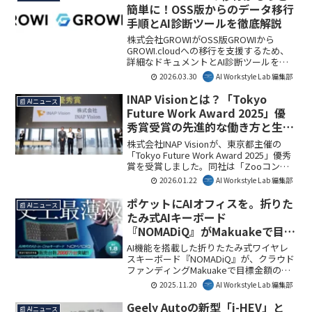
す。
簡単に！OSS版からのデータ移行
手順とAI診断ツールを徹底解説
株式会社GROWIがOSS版GROWIから
GROWI.cloudへの移行を支援するため、
詳細なドキュメントとAI診断ツールを公
開しました。これにより、移行における
2026.03.30
AI Workstyle Lab 編集部
見積もりや手続きが大幅に簡素化され、
企業の情報共有基盤のクラウド化が加速
INAP Visionとは？「Tokyo
📰 AIニュース
します。AI Workstyle Lab編集部として
Future Work Award 2025」優
は、運用負荷軽減とセキュリティ強化に
秀賞受賞の先進的な働き方と生成
貢献する画期的な取り組みだと考えま
AI活用を解説
す。
株式会社INAP Visionが、東京都主催の
「Tokyo Future Work Award 2025」優秀
賞を受賞しました。同社は「Zooコンセ
プト」と生成AI・RPA活用で自律と多様性
2026.01.22
AI Workstyle Lab 編集部
を実現し、生産性向上とウェルビーイン
グの両立が高く評価されています。これ
ポケットにAIオフィスを。折りた
📰 AIニュース
は、未来の働き方を模索する企業にとっ
たみ式AIキーボード
て重要なモデルとなるでしょう。本記事
『NOMADiQ』がMakuakeで目標
ではその詳細を解説します。
3898%達成
AI機能を搭載した折りたたみ式ワイヤレ
スキーボード『NOMADiQ』が、クラウド
ファンディングMakuakeで目標金額の
3898%を達成しました。本製品は、AIチ
2025.11.20
AI Workstyle Lab 編集部
ャットやリアルタイム翻訳、タッチパッ
ド機能を備え、場所を選ばない新しいワ
Geely Autoの新型「i-HEV」と
📰 AIニュース