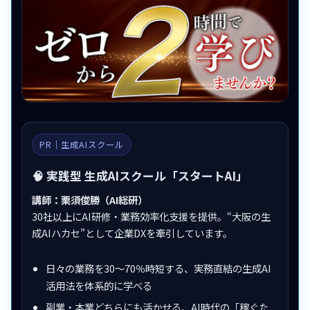
PR｜生成AIスクール
🧠 実践型 生成AIスクール「スタートAI」
講師：栗須俊勝（AI総研）
30社以上にAI研修・業務効率化支援を提供。“大阪の生
成AIハカセ”として企業DXを牽引しています。
日々の業務を30〜70％時短する、実務直結の生成AI
活用法を体系的に学べる
副業・本業どちらにも活かせる、AI時代の「稼ぐた