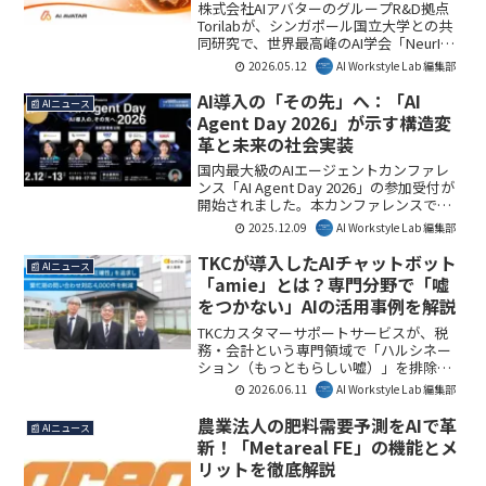
るもの
株式会社AIアバターのグループR&D拠点
Torilabが、シンガポール国立大学との共
同研究で、世界最高峰のAI学会「NeurIPS
2025」において上位約3%のSpotlight採
2026.05.12
AI Workstyle Lab 編集部
択を獲得しました。大規模言語モデル
（LLM）の挙動を精緻かつ安全に制御す
AI導入の「その先」へ：「AI
📰 AIニュース
る新手法「Angular Steering」を提案し、
Agent Day 2026」が示す構造変
生成AIの社会実装における安全性と信頼
革と未来の社会実装
性向上に貢献します。
国内最大級のAIエージェントカンファレ
ンス「AI Agent Day 2026」の参加受付が
開始されました。本カンファレンスで
は、AI導入後の課題解決や組織・業務の
2025.12.09
AI Workstyle Lab 編集部
構造変革に関する具体的な手がかりが得
られる2日間となるでしょう。AI
TKCが導入したAIチャットボット
📰 AIニュース
Workstyle Lab編集部としては、AIエージ
「amie」とは？専門分野で「嘘
ェントの社会実装における最前線を知る
をつかない」AIの活用事例を解説
貴重な機会と捉えています。
TKCカスタマーサポートサービスが、税
務・会計という専門領域で「ハルシネー
ション（もっともらしい嘘）」を排除し
たAIチャットボット「amie」を導入し、
2026.06.11
AI Workstyle Lab 編集部
繁忙期の問い合わせ対応を4,000件削減し
た事例を公開しました。本記事では、そ
農業法人の肥料需要予測をAIで革
📰 AIニュース
の導入背景、選定理由、そして具体的な
新！「Metareal FE」の機能とメ
効果について詳しく解説します。
リットを徹底解説