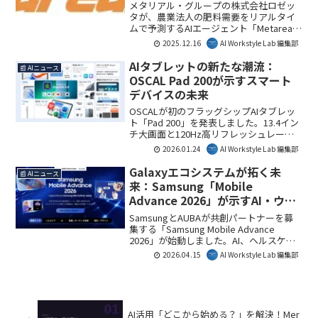
メタリアル・グループの株式会社ロゼッ
タが、農業法人の肥料需要をリアルタイ
ムで予測するAIエージェント「Metareal
FE」の提供を開始しました。これによ
2025.12.16
AI Workstyle Lab 編集部
り、肥料メーカーや商社は高精度な需要
予測に基づいた最適な提案が可能とな
AIタブレットの新たな潮流：
📰 AIニュース
り、農業分野におけるビジネス効率の向
OSCAL Pad 200が示すスマート
上が期待されます。AI Workstyle Lab編集
デバイスの未来
部としては、特定産業に特化したAIソリ
ューションの進化に注目しています。
OSCALが初のフラッグシップAIタブレッ
ト「Pad 200」を発表しました。13.4イン
チ大画面と120Hz高リフレッシュレート
に加え、最新のDokeOS 5.0と独自開発の
2026.01.24
AI Workstyle Lab 編集部
Doke AI 2.0を搭載し、DeepSeek-R1、
ChatGPT-4o mini、Gemini AI 2.0といった
Galaxyエコシステムが拓く未
📰 AIニュース
トップクラスのAIモデルを統合していま
来：Samsung「Mobile
す。この進化が、私たちのワークスタイ
Advance 2026」が示すAI・ウェ
ルにどのような変化をもたらすか注目で
アラブルの可能性
す。
SamsungとAUBAが共創パートナーを募
集する「Samsung Mobile Advance
2026」が始動しました。AI、ヘルスケ
ア、映像/オーディオ技術、素材・デザイ
2026.04.15
AI Workstyle Lab 編集部
ンの4つのテーマで、次世代モバイルデバ
イスの価値創出を目指します。最大500万
円の開発助成金やグローバル展開の機会
が提供され、日本のスタートアップや研
究機関にとって大きなチャンスとなるで
AI活用「どこから始める？」を解決！Mer