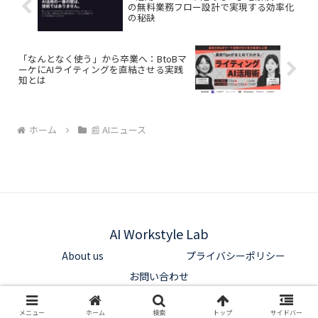
しょう。
の無料業務フロー設計で実現する効率化
の秘訣
「なんとなく使う」から卒業へ：BtoBマ
ーケにAIライティングを直結させる実践
知とは
ホーム
📰 AIニュース
AI Workstyle Lab
About us
プライバシーポリシー
お問い合わせ
© 2025 AI Workstyle Lab.
メニュー
ホーム
検索
トップ
サイドバー