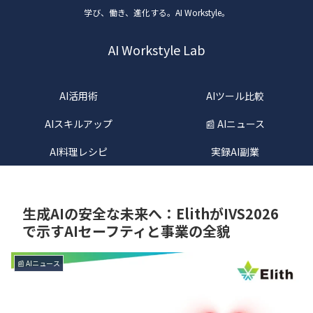
学び、働き、進化する。AI Workstyle。
AI Workstyle Lab
AI活用術
AIツール比較
AIスキルアップ
📰 AIニュース
AI料理レシピ
実録AI副業
生成AIの安全な未来へ：ElithがIVS2026
で示すAIセーフティと事業の全貌
📰 AIニュース