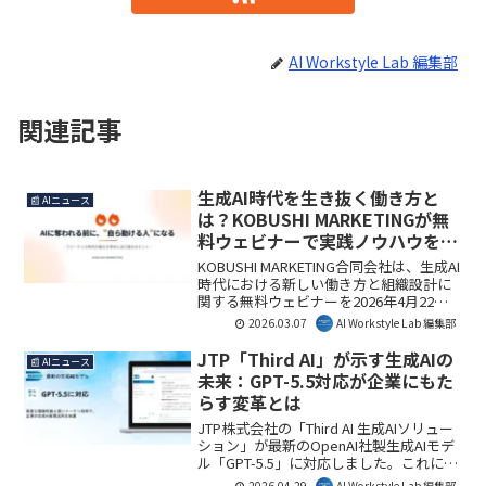
AI Workstyle Lab 編集部
関連記事
生成AI時代を生き抜く働き方と
📰 AIニュース
は？KOBUSHI MARKETINGが無
料ウェビナーで実践ノウハウを公
開
KOBUSHI MARKETING合同会社は、生成AI
時代における新しい働き方と組織設計に
関する無料ウェビナーを2026年4月22日
に開催します。AIによる仕事の変化に対
2026.03.07
AI Workstyle Lab 編集部
応し、生産性を向上させるための具体的
な戦略を提示し、個人や経営者にとって
JTP「Third AI」が示す生成AIの
📰 AIニュース
重要な示唆を提供します。
未来：GPT-5.5対応が企業にもた
らす変革とは
JTP株式会社の「Third AI 生成AIソリュー
ション」が最新のOpenAI社製生成AIモデ
ル「GPT-5.5」に対応しました。これによ
り、企業はより高度な推論性能と高いト
2026.04.29
AI Workstyle Lab 編集部