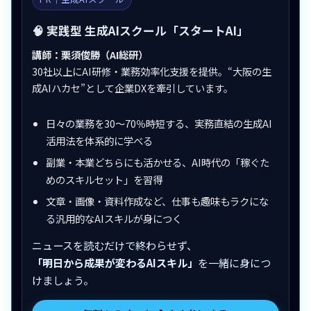
🧠 実践型 生成AIスクール「スタートAI」
講師：栗須俊勝（AI総研）
30社以上にAI研修・業務効率化支援を提供。“大阪の生
成AIハカセ”として企業DXを牽引しています。
日々の業務を30〜70％時短する、実務直結の生成AI
活用法を体系的に学べる
副業・本業どちらにも活かせる、AI時代の「稼ぐた
めのスキルセット」を習得
文章・画像・資料作成など、仕事も趣味もラクにな
る汎用的なAIスキルが身につく
ニュースを読むだけで終わらせず、
「明日から成果が変わるAIスキル」
を一緒に身につ
けましょう。