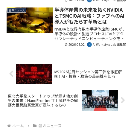
ら募集します。本イベントは、渋谷から
日本発のAIクリエイティブ産業を世界基
半導体産業の未来を拓くNVIDIA
📰 AIニュース
準へ引き上げ、「ビットバレー2.0」を牽
とTSMCのAI戦略：ファブへのAI
引する新たな取り組みです。
導入がもたらす革新とは
NVIDIAと世界有数の半導体企業TSMCが、
半導体の設計と製造プロセスにAIとアク
セラレーテッドコンピューティングを導
入し、大幅な効率向上と生産性強化を発
2026.06.02
AI Workstyle Lab 編集部
表しました。この協業は、次世代チップ
開発を加速し、半導体産業全体の競争力
を高める重要な一歩となります。AI
Workstyle Lab編集部としては、AIが製造
業の最前線でいかに革新を起こしている
IVS2026注目セッション第三弾を徹底解
かを示す重要な事例と見ています。
説！AI・投資・政策の最前線を知る
東北大学発スタートアップが示す地方創
生の未来：NanoFrontier井上誠也氏の総
務大臣奨励賞受賞が意味するもの
ホーム
📰 AIニュース