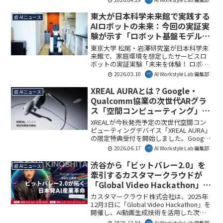
ークン効率を活用し、生成AIの実務導入
を加速できます。AI Workstyle Lab編集部
東大が日本科学未来館で実践する
📰 AIニュース
としては、この対応がビジネスにおける
AIロボットの未来：今回の実証実
AI活用の新たな扉を開くと見ています。
験が示す「ロボット基盤モデル」
の可能性
東京大学 松尾・岩澤研究室が日本科学未
来館で、家庭環境を想定したサービスロ
ボットの実証実験「未来を体験！ ロボッ
ト・ハウスキーパー」を開始します。こ
2026.03.10
AI Workstyle Lab 編集部
の取り組みは、ロボット基盤モデルの高
度化に不可欠な実環境データと利用者の
XREAL AURAとは？Google・
📰 AIニュース
受容性データを収集するもので、AIとロ
Qualcomm協業の次世代ARグラ
ボットが共存する未来の暮らしを体験で
ス「空間コンピューティング」の
きる貴重な機会となるでしょう。AI
未来を解説
Workstyle Lab編集部としては、今後のAI
XREALが今秋発売予定の次世代空間コン
ロボットの社会実装に向けた重要な一歩
ピューティングデバイス「XREAL AURA」
と捉えています。
の限定特典受付を開始しました。Google
とQualcomm Technologiesとの協業によ
2026.06.17
AI Workstyle Lab 編集部
り開発された本デバイスの主要機能と、
早期購入者向け特典プログラムについて
渋谷から「ビットバレー2.0」を
📰 AIニュース
詳しく解説します。
牽引するカスタマークラウドが
「Global Video Hackathon」を
開催 – AI×映像で日本の国際競争
カスタマークラウド株式会社は、2025年
力を再設計する新たな挑戦
12月3日に「Global Video Hackathon」を
開催し、AI動画生成技術を活用した次世
代の映像体験創造への挑戦者を世界中か
2025.12.04
AI Workstyle Lab 編集部