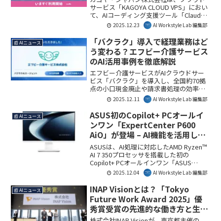
サービス「KAGOYA CLOUD VPS」におい
て、AIコーディング支援ツール「Claude
Code」のセットアップ機能を提供開始し
2025.12.23
AI Workstyle Lab 編集部
ました。これにより、専門知識がなくて
もセキュアな環境でAI開発を迅速に進め
「バクラク」導入で経理業務はど
📰 AIニュース
ることが可能になり、企業のDX推進を強
う変わる？エフビー介護サービス
力に後押しします。
のAI活用事例を徹底解説
エフビー介護サービスがAIクラウドサー
ビス「バクラク」を導入し、全国約70拠
点の小口現金廃止や請求書処理の効率化
を実現しました。これにより、経費精
2025.12.11
AI Workstyle Lab 編集部
算・支出管理業務が抜本的に改善され、
従業員はコア業務に集中できるようにな
ASUS初のCopilot+ PCオールイ
📰 AIニュース
ります。介護業界におけるDX推進の具体
ンワン「ExpertCenter P600
的な成功事例として、多くの企業にとっ
AiO」が登場 – AI機能を活用した
て示唆に富む内容です。
新しいビジネススタイルを提案
ASUSは、AI処理に対応したAMD Ryzen™
AI 7 350プロセッサを搭載した初の
Copilot+ PCオールインワン「ASUS
ExpertCenter P600 AiO (PM640KA)」を発
2025.12.04
AI Workstyle Lab 編集部
表しました。本製品は、AIアシスタント
機能「ASUS AI ExpertMeet」を搭載し、
INAP Visionとは？「Tokyo
📰 AIニュース
オンライン会議や日常業務における生産
Future Work Award 2025」優
性向上を支援します。
秀賞受賞の先進的な働き方と生成
AI活用を解説
株式会社INAP Visionが、東京都主催の