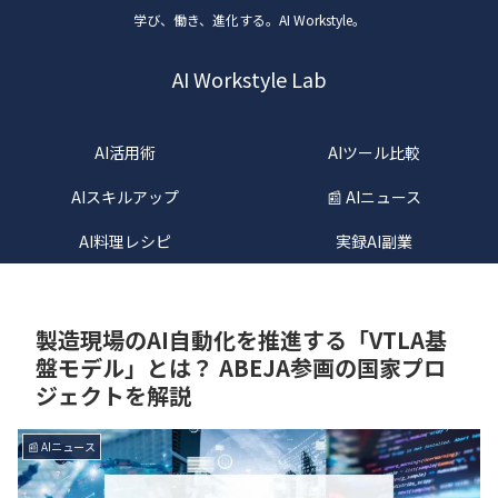
学び、働き、進化する。AI Workstyle。
AI Workstyle Lab
AI活用術
AIツール比較
AIスキルアップ
📰 AIニュース
AI料理レシピ
実録AI副業
製造現場のAI自動化を推進する「VTLA基
盤モデル」とは？ ABEJA参画の国家プロ
ジェクトを解説
📰 AIニュース