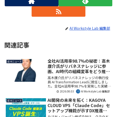
AI Workstyle Lab 編集部
関連記事
全社AI活用率98.7%の秘密：高木
📰 AIニュース
康介氏がリバネスナレッジに参
画、AI時代の組織変革をどう推進
するのか？
高木康介氏がリバネスナレッジの執行役
員 AI Transformation Leadに就任しまし
た。全社AI活用率98.7%を実現した実績を
持つ同氏が、顧客企業のAIトランスフォ
2026.08.03
AI Workstyle Lab 編集部
ーメーションをどのように牽引していく
のか、その背景と今後の展望を解説しま
AI開発の未来を拓く：KAGOYA
📰 AIニュース
す。
CLOUD VPS「Claude Code」セ
ットアップ機能が示すDX推進の
新たな一手
カゴヤ・ジャパン株式会社は、クラウド