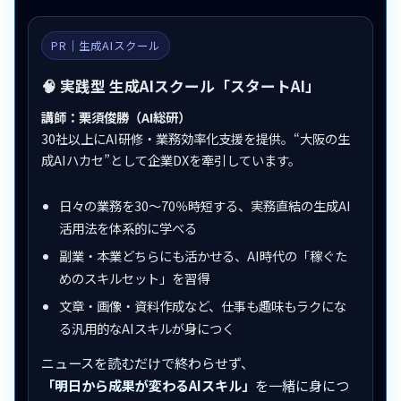
PR｜生成AIスクール
🧠 実践型 生成AIスクール「スタートAI」
講師：栗須俊勝（AI総研）
30社以上にAI研修・業務効率化支援を提供。“大阪の生
成AIハカセ”として企業DXを牽引しています。
日々の業務を30〜70％時短する、実務直結の生成AI
活用法を体系的に学べる
副業・本業どちらにも活かせる、AI時代の「稼ぐた
めのスキルセット」を習得
文章・画像・資料作成など、仕事も趣味もラクにな
る汎用的なAIスキルが身につく
ニュースを読むだけで終わらせず、
「明日から成果が変わるAIスキル」
を一緒に身につ