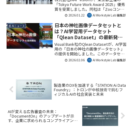
「Tokyo Future Work Award 2025」優秀
賞を受賞しました。同社は「Zooコンセ
プト」と生成AI・RPA活用で自律と多様性
2026.01.22
AI Workstyle Lab 編集部
を実現し、生産性向上とウェルビーイン
グの両立が高く評価されています。これ
日本の神社画像データセットと
📰 AIニュース
は、未来の働き方を模索する企業にとっ
は？AI学習用データセット
て重要なモデルとなるでしょう。本記事
「Qlean Dataset」の最新発表
ではその詳細を解説します。
を解説
Visual Bank社のQlean Datasetが、AI学習
用の「日本の神社の画像データセット」
の提供を開始しました。このデータセッ
トは、日本の文化的景観に特化した実写
2026.02.06
AI Workstyle Lab 編集部
画像で、画像認識や生成AI開発に役立ち
ます。AI Workstyle Lab編集部では、日本
固有のデータを活用したAIモデルの精度
向上に期待しています。
製造業のDXを加速する「STATION Ai Data
Foundry」：トロンが中核技術で挑むフ
ィジカルAIの社会実装と未来
AIが変える広告審査の未来：
「DocumentOn」のアップデートが示
す、企業に求められるコンプライアンス
体制とは