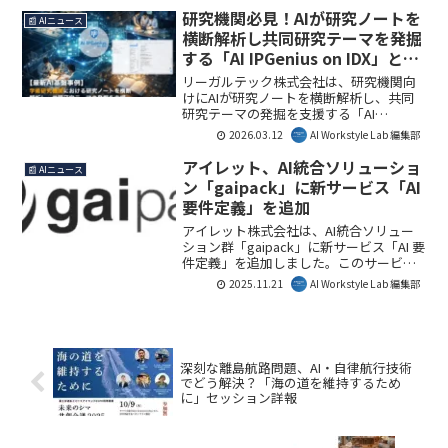
ク処理能力と複雑業務の自律実行能力が
研究機関必見！AIが研究ノートを
📰 AIニュース
大幅に向上し、企業のAI活用領域がさら
横断解析し共同研究テーマを発掘
に広がります。
する「AI IPGenius on IDX」と
は？
リーガルテック株式会社は、研究機関向
けにAIが研究ノートを横断解析し、共同
研究テーマの発掘を支援する「AI
IPGenius on IDX」の提供を開始しまし
2026.03.12
AI Workstyle Lab 編集部
た。これにより、学内に蓄積された知見
の整理と活用が促進され、探索時間を最
アイレット、AI統合ソリューショ
📰 AIニュース
大約70％削減できる見込みです。AI
ン「gaipack」に新サービス「AI
Workstyle Lab編集部としては、研究開発
要件定義」を追加
の効率化とイノベーション加速に大きく
貢献する画期的な取り組みだと注目して
アイレット株式会社は、AI統合ソリュー
います。
ション群「gaipack」に新サービス「AI 要
件定義」を追加しました。このサービス
は、システム開発の初期フェーズにおけ
2025.11.21
AI Workstyle Lab 編集部
る属人性を解消し、非定型なインプット
から質の高いユーザーストーリーと受け
入れ基準を短時間で自動生成すること
で、開発の品質とスピード向上に貢献し
ます。
深刻な離島航路問題、AI・自律航行技術
でどう解決？「海の道を維持するため
に」セッション詳報