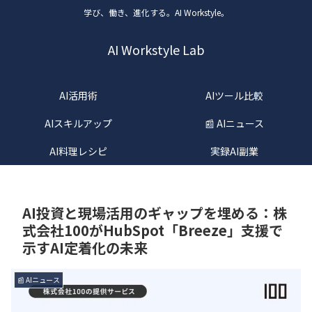
学び、働き、進化する。AI Workstyle。
AI Workstyle Lab
AI活用術
AIツール比較
AIスキルアップ
📰 AIニュース
AI料理レシピ
実録AI副業
AI投資と現場活用のギャップを埋める：株
式会社100がHubSpot「Breeze」支援で
示すAI定着化の未来
📰 AIニュース