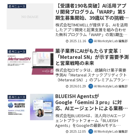
は、AIエージェントの進化が企業や組織
【受講者190名突破】AI活用アプ
📰 AIニュース
に与える影響と、その実践的な導入戦略
リ開発プログラム「WARP」第5
を網羅的に解説しており、ビジネス変革
期生募集開始、39歳以下の挑戦を
の指針となるでしょう。AI Workstyle Lab
後押し
編集部としても、AIが仕事に与える影響
株式会社TIMEWELLが提供する、AIを活用
を深く理解するための必読書と捉えてい
したアプリ開発と起業支援を組み合わせ
ます。
た無料プログラム「WARP」の第5期生募
集が開始されました。受講者190名を突破
2025.11.16
AI Workstyle Lab 編集部
したこのプログラムは、39歳以下の若手
テクニカルアントレプレナー育成を目指
菓子業界にAIがもたらす変革：
📰 AIニュース
し、東京都の「TOKYO SUTEAM」協定事
「Metareal SN」が示す需要予測
業として推進されています。
と営業戦略の未来
株式会社ロゼッタは、店舗向け菓子需要
予測AI「Metareal スナックプリディクト
（Metareal SN）」のプレミアムプランの
提供を開始しました。このAIはレビュー
2026.01.29
AI Workstyle Lab 編集部
やSNS、天候データなどを統合解析し、
店舗ごとの菓子需要をリアルタイムで先
BLUEISH Agentsが
📰 AIニュース
読みし、最適な販売戦略を自動生成しま
Google「Gemini 3 pro」に対
す。これにより、菓子メーカーや小売店
応、AIエージェントによる業務自
は機会損失を防ぎ、売上向上に直結する
律実行を強化
戦略的な営業活動が可能になります。AI
株式会社BLUEISHは、法人向けAIエージ
Workstyle Lab編集部としては、現場の課
ェントプラットフォーム「BLUEISH
題解決に直結する生成AIの進化に注目し
Agents」をGoogleの最新AIモデル
ています。
「Gemini 3 pro」に対応させました。こ
2025.12.05
AI Workstyle Lab 編集部
れにより、AIエージェントの長時間タス