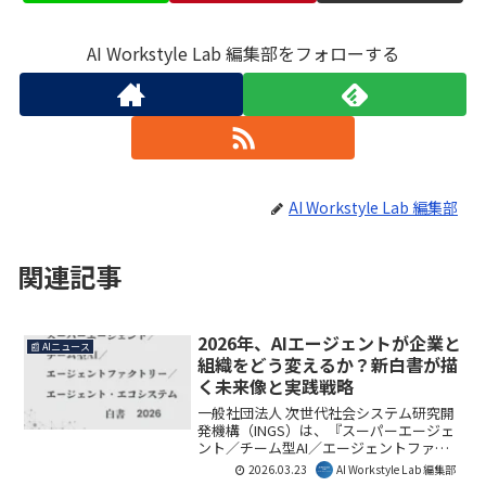
AI Workstyle Lab 編集部をフォローする
AI Workstyle Lab 編集部
関連記事
2026年、AIエージェントが企業と
📰 AIニュース
組織をどう変えるか？新白書が描
く未来像と実践戦略
一般社団法人 次世代社会システム研究開
発機構（INGS）は、『スーパーエージェ
ント／チーム型AI／エージェントファク
トリー／エージェント・エコシステム白
2026.03.23
AI Workstyle Lab 編集部
書2026年版』を発刊しました。本白書