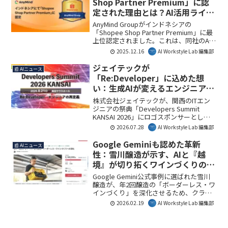
Shop Partner Premium」に認
実現します。月額30,000円から導入可能
定された理由とは？AI活用ライブ
で、労務ナレッジを組織資産へと転換す
コマース戦略を解説
る強力なツールとなることが期待されて
AnyMind Groupがインドネシアの
います。
「Shopee Shop Partner Premium」に最
上位認定されました。これは、同社のAI
を活用したライブコマース戦略と高い運
2025.12.16
AI Workstyle Lab 編集部
用実績が評価された結果です。今回の認
定は、東南アジア市場におけるAIとECの
ジェイテックが
📰 AIニュース
融合の重要性を示しており、ビジネスに
「Re:Developer」に込めた想
おけるAI活用の新たな可能性を示唆して
い：生成AIが変えるエンジニアの
います。AI Workstyle Lab編集部では、そ
未来像
の詳細と影響を深掘りします。
株式会社ジェイテックが、関西のITエン
ジニアの祭典「Developers Summit
KANSAI 2026」にロゴスポンサーとして
協賛します。生成AIによる開発の変化に
2026.07.28
AI Workstyle Lab 編集部
対応し、エンジニアの新たな価値と役割
を再定義する本イベントは、技術進化の
Google Geminiも認めた革新
📰 AIニュース
最前線で働く方々にとって重要な機会と
性：雪川醸造が示す、AIと『越
なるでしょう。AI Workstyle Lab編集部と
境』が切り拓くワインづくりの未
しても、その動向に注目しています。
来
Google Gemini公式事例に選ばれた雪川
醸造が、年2回醸造の「ボーダーレス・ワ
インづくり」を深化させるため、クラウ
ドファンディングを開始。AI活用で革新
2026.02.19
AI Workstyle Lab 編集部
的なワインづくりに挑む同社の未来像を
解説します。