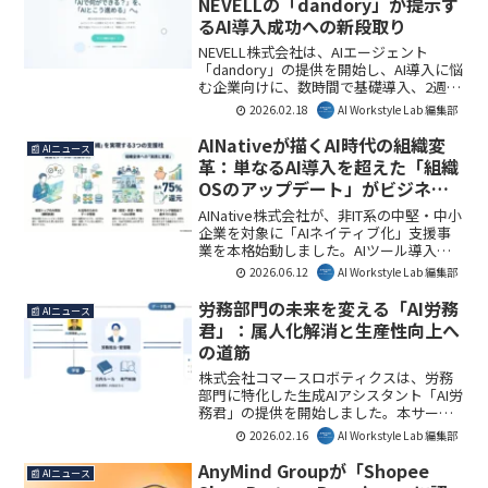
NEVELLの「dandory」が提示す
るAI導入成功への新段取り
NEVELL株式会社は、AIエージェント
「dandory」の提供を開始し、AI導入に悩
む企業向けに、数時間で基礎導入、2週間
で業務実装を可能にする導入支援サービ
2026.02.18
AI Workstyle Lab 編集部
スを発表しました。特に、先着10社限定
で無償導入支援を提供し、低リスクでの
AINativeが描くAI時代の組織変
📰 AIニュース
AI活用を促進します。
革：単なるAI導入を超えた「組織
OSのアップデート」がビジネス
にもたらす未来
AINative株式会社が、非IT系の中堅・中小
企業を対象に「AIネイティブ化」支援事
業を本格始動しました。AIツール導入に
留まらない「組織OSのアップデート」を
2026.06.12
AI Workstyle Lab 編集部
掲げ、経営者の伴走からAI研修まで一貫
したサービスを提供。AIを前提とした経
労務部門の未来を変える「AI労務
📰 AIニュース
営変革を通じて、企業の生産性向上と競
君」：属人化解消と生産性向上へ
争力強化を支援します。
の道筋
株式会社コマースロボティクスは、労務
部門に特化した生成AIアシスタント「AI労
務君」の提供を開始しました。本サービ
スは、従業員からの問い合わせ対応の自
2026.02.16
AI Workstyle Lab 編集部
動化、業務の属人化解消、法令理解の負
担軽減を通じて、企業の労務担当者が本
AnyMind Groupが「Shopee
📰 AIニュース
来の判断・企画業務に集中できる環境を