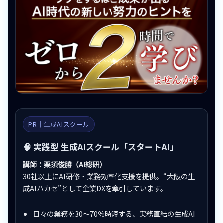
PR｜生成AIスクール
🧠 実践型 生成AIスクール「スタートAI」
講師：栗須俊勝（AI総研）
30社以上にAI研修・業務効率化支援を提供。“大阪の生
成AIハカセ”として企業DXを牽引しています。
日々の業務を30〜70％時短する、実務直結の生成AI