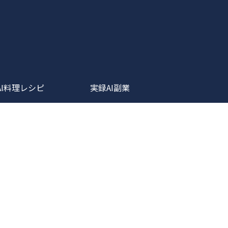
AI料理レシピ
実録AI副業