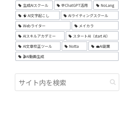
生成AIスクール
💬ChatGPT活用
NoLang
🧠 AI文字起こし
AIライティングスクール
Webライター
メイカラ
AIスキルアカデミー
スタートAI（start AI）
AI文章校正ツール
Notta
💼AI副業
🎬AI動画生成