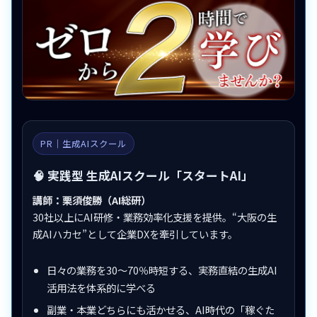
PR｜生成AIスクール
🧠 実践型 生成AIスクール「スタートAI」
講師：栗須俊勝（AI総研）
30社以上にAI研修・業務効率化支援を提供。“大阪の生
成AIハカセ”として企業DXを牽引しています。
日々の業務を30〜70％時短する、実務直結の生成AI
活用法を体系的に学べる
副業・本業どちらにも活かせる、AI時代の「稼ぐた