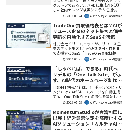
NECとProofXが、国内最大規模のドラッ
グストアであるツルハHDに生成AIを活用
した社内ナレッジ検索システムを提供
し、1,000店舗以上への展開を完了しまし
2026.03.24
AI Workstyle Lab 編集部
た。本システムは、膨大なマニュアルか
ら必要な情報を迅速に引き出すことで、
TradeOne買取価格表とは？AIが
📰 AIニュース
従業員の生産性向上とエンゲージメント
リユース企業のネット集客と価格
を高め、小売業のDXを加速させます。AI
更新を自動化するSaaSを徹底解
Workstyle Lab編集部としては、この取り
説
組みが、複雑な業務を抱える小売現場の
株式会社ドリームイットが、リユース企
課題解決にどう貢献するのかを深掘りし
業のネット集客と価格更新をAI・自動化
て解説します。
で支援するSaaS「TradeOne買取価格
表」を正式リリースしました。これによ
2026.03.25
AI Workstyle Lab 編集部
り、買取現場の業務効率が大幅に向上
し、競合との差別化に繋がります。AI
「しゃべれば、できる」時代へ：
📰 AIニュース
Workstyle Lab編集部としては、リユース
リデルの「One-Talk Site」が示
業界のDXを加速させる注目のサービスで
す、AI時代のホームページ制作と
す。
企業の競争力強化
LIDDELL株式会社は、1回約60分のヒアリ
ングだけでAIがホームページを自動生成
する「One-Talk Site」の提供を開始しま
した。これにより、最短1週間、初期費用
2026.05.29
AI Workstyle Lab 編集部
10万円からAIに選ばれるHPが実現可能で
す。AI Workstyle Lab編集部としては、
MomentumStudioが台湾AI展に
📰 AIニュース
Web制作の常識を覆すこのサービスが、
出展！経営意思決定を高度化する
企業のデジタル戦略を加速させると注目
AIソリューション『カルチャAI』
しています。
の全貌