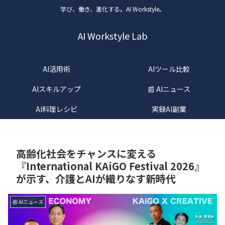
学び、働き、進化する。AI Workstyle。
AI Workstyle Lab
AI活用術
AIツール比較
AIスキルアップ
📰 AIニュース
AI料理レシピ
実録AI副業
高齢化社会をチャンスに変える
『International KAiGO Festival 2026』
が示す、介護とAIが織りなす新時代
📰 AIニュース