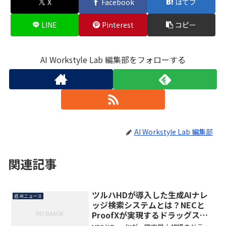
X
Facebook
はてブ
LINE
Pinterest
コピー
AI Workstyle Lab 編集部をフォローする
AI Workstyle Lab 編集部
関連記事
ツルハHDが導入した生成AIナレ
📰 AIニュース
ッジ検索システムとは？NECと
ProofXが実現するドラッグスト
アDXの全貌