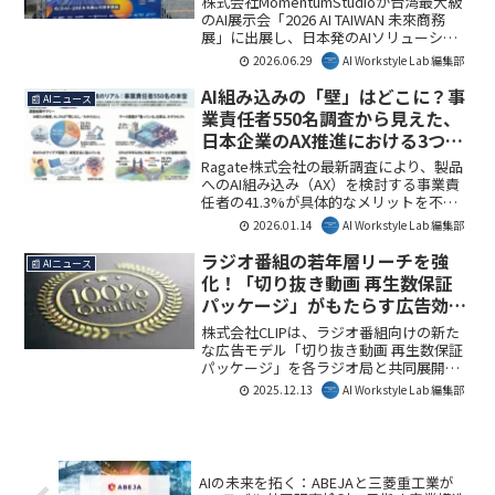
株式会社MomentumStudioが台湾最大級
のAI展示会「2026 AI TAIWAN 未來商務
展」に出展し、日本発のAIソリューショ
ンを発信しました。AIの現場定着を支援
2026.06.29
AI Workstyle Lab 編集部
する「カルチャAI」など、経営意思決定
の高度化に貢献するサービスが紹介さ
AI組み込みの「壁」はどこに？事
📰 AIニュース
れ、アジア市場におけるAI活用の最新動
業責任者550名調査から見えた、
向が示されています。
日本企業のAX推進における3つの
課題
Ragate株式会社の最新調査により、製品
へのAI組み込み（AX）を検討する事業責
任者の41.3%が具体的なメリットを不明
と感じていることが判明しました。デー
2026.01.14
AI Workstyle Lab 編集部
タ基盤の整備遅れや実現方法の不透明さ
も課題として浮上しており、多くの企業
ラジオ番組の若年層リーチを強
📰 AIニュース
がAI活用において共通の障壁に直面して
化！「切り抜き動画 再生数保証
いる現状を示しています。AI Workstyle
パッケージ」がもたらす広告効果
Lab編集部としては、これらの課題を乗り
とは？
越える具体的なアプローチが今後のAX推
株式会社CLIPは、ラジオ番組向けの新た
進の鍵となると考えます。
な広告モデル「切り抜き動画 再生数保証
パッケージ」を各ラジオ局と共同展開し
ました。これにより、ラジオ業界が抱え
2025.12.13
AI Workstyle Lab 編集部
る若年層との接点不足やスポンサーへの
デジタル広告価値の提示不足といった課
題解決に貢献します。AI Workstyle Lab編
集部としては、音声コンテンツの新たな
価値創出に注目しています。
AIの未来を拓く：ABEJAと三菱重工業が