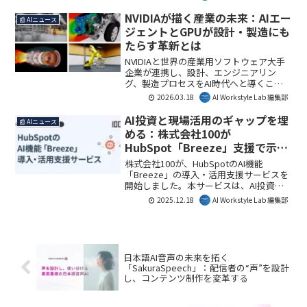
た。本製品は、全社のAI利用状況の可視
化、機密情報の送信ブロック、マルチ
NVIDIAが描く産業の未来：AIエー
📰 AIニュース
LLM対応のAI活用基盤を提供し、企業が安
ジェントとGPUが設計・製造にも
全かつ効果的にAIを活用できるよう支援
たらす革新とは
します。
NVIDIAと世界の産業用ソフトウェア大手
企業が連携し、設計、エンジニアリン
グ、製造プロセスをAI時代へと導くこと
を発表しました。この協業は、AIエージ
2026.03.18
AI Workstyle Lab 編集部
ェントとGPUアクセラレーションを活用
し、産業界に前例のない規模とスピード
AI投資と現場活用のギャップを埋
📰 AIニュース
での変革をもたらします。AI Workstyle
める：株式会社100が
Lab編集部としては、この動きが新たな産
HubSpot「Breeze」支援で示す
業革命の幕開けであると注目していま
AI定着化の未来
す。
株式会社100が、HubSpotのAI機能
「Breeze」の導入・活用支援サービスを
開始しました。本サービスは、AI投資と
現場活用のギャップを解消し、CRMデー
2025.12.18
AI Workstyle Lab 編集部
タを起点にAIを業務に定着させること
で、営業・マーケティング・カスタマー
サポート業務の自動化・高度化を推進し
ます。AI Workstyle Lab編集部としては、
企業のAI活用を実運用レベルに引き上げ
日本語AI音声の未来を拓く
る重要な一歩と見ています。
「SakuraSpeech」：配信者の“声”を設計
し、コンテンツ制作を変革する