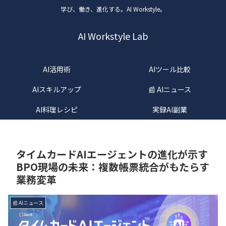
学び、働き、進化する。AI Workstyle。
AI Workstyle Lab
AI活用術
AIツール比較
AIスキルアップ
📰 AIニュース
AI料理レシピ
実録AI副業
タイムカードAIエージェントの進化が示す
BPO現場の未来：複数帳票統合がもたらす
業務変革
📰 AIニュース