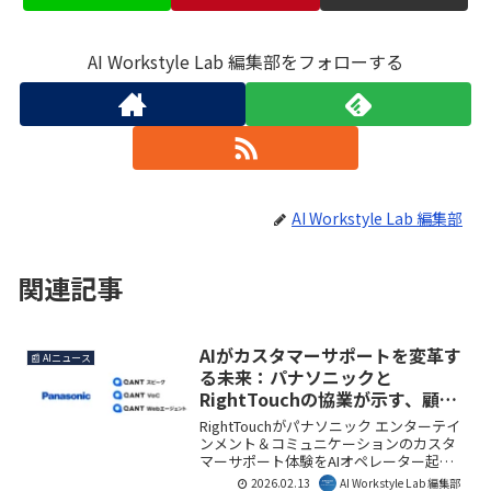
AI Workstyle Lab 編集部をフォローする
AI Workstyle Lab 編集部
関連記事
AIがカスタマーサポートを変革す
📰 AIニュース
る未来：パナソニックと
RightTouchの協業が示す、顧客
体験と業務効率化の新たな可能性
RightTouchがパナソニック エンターテイ
ンメント＆コミュニケーションのカスタ
マーサポート体験をAIオペレーター起点
で再設計しました。これにより、商品相
2026.02.13
AI Workstyle Lab 編集部