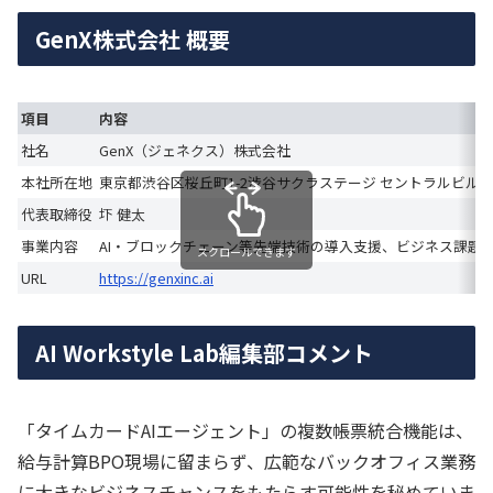
GenX株式会社 概要
項目
内容
社名
GenX（ジェネクス）株式会社
本社所在地
東京都渋谷区桜丘町1-2渋谷サクラステージ セントラルビル 1
代表取締役
圷 健太
事業内容
AI・ブロックチェーン等先端技術の導入支援、ビジネス課題
スクロールできます
URL
https://genxinc.ai
AI Workstyle Lab編集部コメント
「タイムカードAIエージェント」の複数帳票統合機能は、
給与計算BPO現場に留まらず、広範なバックオフィス業務
に大きなビジネスチャンスをもたらす可能性を秘めていま