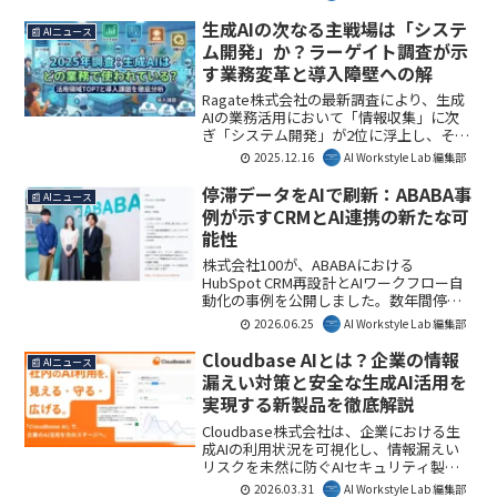
談窓口の有人対応が11%抑制され、営業
時間外に5,000件以上の自己解決が実現。
生成AIの次なる主戦場は「システ
📰 AIニュース
本事例は、AIが顧客体験向上と業務効率
ム開発」か？ラーゲイト調査が示
化を両立させる未来をどう形作るかを示
す業務変革と導入障壁への解
す重要な一歩です。
Ragate株式会社の最新調査により、生成
AIの業務活用において「情報収集」に次
ぎ「システム開発」が2位に浮上し、その
導入障壁は「情報漏洩・セキュリティ」
2025.12.16
AI Workstyle Lab 編集部
がトップであることが明らかになりまし
た。本レポートは、AIのビジネス活用を
停滞データをAIで刷新：ABABA事
📰 AIニュース
推進する上で不可欠な具体的な活用領域
例が示すCRMとAI連携の新たな可
と課題を浮き彫りにしています。AI
能性
Workstyle Lab編集部としては、この結果
が今後の企業におけるAI戦略策定の重要
株式会社100が、ABABAにおける
な指針となると考えます。
HubSpot CRM再設計とAIワークフロー自
動化の事例を公開しました。数年間停滞
していた企業データがAIにより自動更新
2026.06.25
AI Workstyle Lab 編集部
されるようになり、データドリブンな営
業体制の基盤が構築されたことは、多く
Cloudbase AIとは？企業の情報
📰 AIニュース
の企業にとってデータ活用の重要性を示
漏えい対策と安全な生成AI活用を
すものです。AI Workstyle Lab編集部とし
実現する新製品を徹底解説
ては、既存システムを活かしつつAIで課
題を解決するアプローチに注目していま
Cloudbase株式会社は、企業における生
す。
成AIの利用状況を可視化し、情報漏えい
リスクを未然に防ぐAIセキュリティ製品
「Cloudbase AI」の提供を開始しまし
2026.03.31
AI Workstyle Lab 編集部