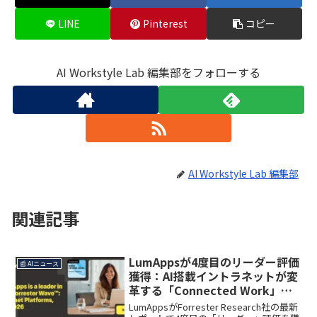
LINE
Pinterest
コピー
AI Workstyle Lab 編集部をフォローする
AI Workstyle Lab 編集部
関連記事
LumAppsが4度目のリーダー評価
📰 AIニュース
獲得：AI搭載イントラネットが変
革する「Connected Work」と
は
LumAppsがForrester Research社の最新