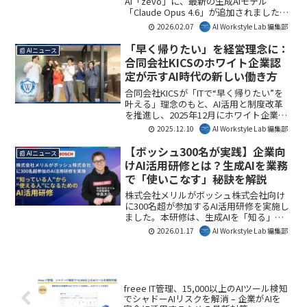
AI「zevo」に、最新の生成AIモデル
「Claude Opus 4.6」が追加されました。
高度な推論能力と実用性を兼ね備えたこ
2026.02.07
AI Workstyle Lab 編集部
の新モデルは、自治体業務の効率化と精
度向上に貢献し、行政のDXを加速させる
「早く帰りたい」を経営理念に：
📰 AIニュース
ことが期待されます。
合同会社KICSのホワイト企業認
定が示すAI時代の新しい働き方
合同会社KICSが「ITで“早く帰りたい”を
叶える」理念のもと、AI活用と制度改革
を推進し、2025年12月にホワイト企業認
定を取得しました。本取り組みは、短時
2025.12.10
AI Workstyle Lab 編集部
間で高い成果を出す新しい働き方を社会
に提示しており、多くの企業にとって生
【ボッシュ300名が実践】企業向
📰 AIニュース
産性向上と従業員満足度向上を両立させ
けAI活用研修とは？生成AIを業務
るヒントとなるでしょう。AI Workstyle
で「使いこなす」秘訣を解説
Lab編集部としても、AIが働き方にもたら
す変革の好事例として注目しています。
株式会社メリルがボッシュ株式会社向け
に300名超が参加するAI活用研修を実施し
ました。本研修は、生成AIを「知る」か
ら「使える」スキルへと昇華させ、業務
2026.01.17
AI Workstyle Lab 編集部
効率を最大化する実践的な内容です。AI
Workstyle Lab編集部としては、AIが必須
スキルとなる現代において、企業が生成
AIを実務に導入するための重要な一歩だ
と考えます。
freee IT管理、15,000以上のAIツール検知
でシャドーAIリスクを解消 – 企業がAIを