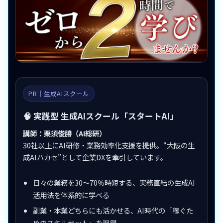
PR｜生成AIスクール
🧠 実践型 生成AIスクール「スタートAI」
講師：栗須俊勝（AI総研）
30社以上にAI研修・業務効率化支援を提供。“大阪の生
成AIハカセ”として企業DXを牽引しています。
日々の業務を30〜70％時短する、実務直結の生成AI
活用法を体系的に学べる
副業・本業どちらにも活かせる、AI時代の「稼ぐた
めのスキルセット」を習得