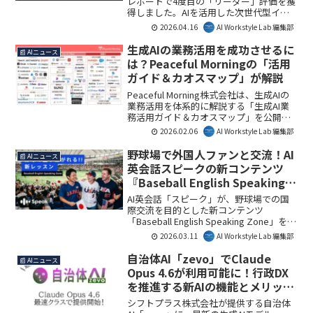
レポートで4度目の「リーダー」評価を獲
得しました。AIを活用した次世代型イン
トラネットが、分断された業務環境を統
2026.04.16
AI Workstyle Lab 編集部
合し、「Connected Work」を実現する上
で重要性が増しています。AI Workstyle
生成AIの業務活用を成功させるに
📰 AIニュース
Lab編集部としては、この動向が企業の
は？Peaceful Morningの「活用
DX推進に新たな道筋を示すものと見てい
ガイド＆カオスマップ」が解説
ます。
Peaceful Morning株式会社は、生成AIの
業務活用を体系的に解説する「生成AI業
務活用ガイド＆カオスマップ」を公開し
ました。本資料は、AI導入に悩む企業が
2026.02.06
AI Workstyle Lab 編集部
直面する課題を解決し、具体的な活用方
法から定着までを支援します。AI
野球場で外国人ファンと交流！AI
📰 AIニュース
Workstyle Lab編集部としては、実践的な
英会話スピークの新コンテンツ
情報がAI導入の加速に寄与すると考えま
『Baseball English Speaking
す。
Zone』で“野球英語”を習得する
AI英会話「スピーク」が、野球場での国
方法
際交流を目的とした新コンテンツ
「Baseball English Speaking Zone」を公
開しました。これにより、海外の野球フ
2026.03.11
AI Workstyle Lab 編集部
ァンとのコミュニケーションが容易にな
り、観戦体験がより豊かになるでしょ
自治体AI「zevo」でClaude
📰 AIニュース
う。AI Workstyle Lab編集部としては、実
Opus 4.6が利用可能に！行政DX
践的な英語学習の新たな可能性に注目し
を推進する新AIの機能とメリット
ています。
を解説
シフトプラス株式会社が提供する自治体