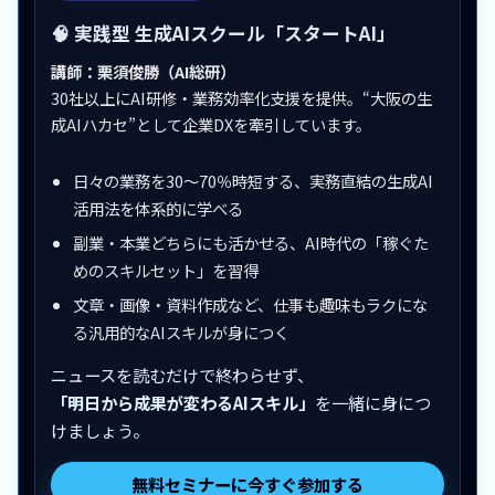
🧠 実践型 生成AIスクール「スタートAI」
講師：栗須俊勝（AI総研）
30社以上にAI研修・業務効率化支援を提供。“大阪の生
成AIハカセ”として企業DXを牽引しています。
日々の業務を30〜70％時短する、実務直結の生成AI
活用法を体系的に学べる
副業・本業どちらにも活かせる、AI時代の「稼ぐた
めのスキルセット」を習得
文章・画像・資料作成など、仕事も趣味もラクにな
る汎用的なAIスキルが身につく
ニュースを読むだけで終わらせず、
「明日から成果が変わるAIスキル」
を一緒に身につ
けましょう。
無料セミナーに今すぐ参加する