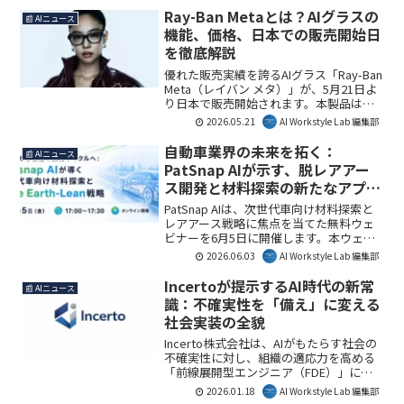
先進モデルを「人間主導型」で使いこな
Ray-Ban Metaとは？AIグラスの
📰 AIニュース
し、高品質な資料やSNS素材を内製化す
機能、価格、日本での販売開始日
るための思考法とスキルを習得できま
を徹底解説
す。AI Workstyle Lab編集部としては、AI
を単なるツールとしてではなく、創造性
優れた販売実績を誇るAIグラス「Ray-Ban
を拡張するパートナーとして活用する視
Meta（レイバン メタ）」が、5月21日よ
点が得られる貴重な機会と捉えていま
り日本で販売開始されます。本製品は
す。
Meta AIを搭載し、ハンズフリーでの高画
2026.05.21
AI Workstyle Lab 編集部
質撮影や音声操作、多言語翻訳など、日
常生活やビジネスシーンを革新する機能
自動車業界の未来を拓く：
📰 AIニュース
を提供します。AI Workstyle Lab編集部と
PatSnap AIが示す、脱レアアー
しては、スマートグラスが新たなワーク
ス開発と材料探索の新たなアプロ
スタイルを提案する可能性に注目してい
ーチ
ます。
PatSnap AIは、次世代車向け材料探索と
レアアース戦略に焦点を当てた無料ウェ
ビナーを6月5日に開催します。本ウェビ
ナーは、自動車業界が直面する脱レアア
2026.06.03
AI Workstyle Lab 編集部
ース開発や材料選定における課題をAIで
解決し、開発プロセスの効率化を図る重
Incertoが提示するAI時代の新常
📰 AIニュース
要な機会です。AI Workstyle Lab編集部と
識：不確実性を「備え」に変える
しては、AIを活用したR&D効率化の具体
社会実装の全貌
的なヒントが得られると期待していま
す。
Incerto株式会社は、AIがもたらす社会の
不確実性に対し、組織の適応力を高める
「前線展開型エンジニア（FDE）」によ
る社会実装を開始しました。本記事で
2026.01.18
AI Workstyle Lab 編集部
は、その具体的なアプローチと提供価値