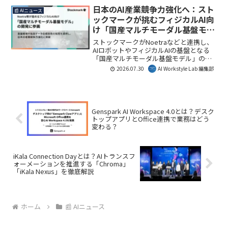
を解説します。
日本のAI産業競争力強化へ：スト
📰 AIニュース
ックマークが挑むフィジカルAI向
け「国産マルチモーダル基盤モデ
ル」開発の意味
ストックマークがNoetraなどと連携し、
AIロボットやフィジカルAIの基盤となる
「国産マルチモーダル基盤モデル」の開
発に参画します。この取り組みは、日本
2026.07.30
AI Workstyle Lab 編集部
の産業競争力強化に不可欠なフィジカル
AIの実用化を加速させる重要な一歩で
す。AI Workstyle Lab編集部としては、日
本のAI技術の国際競争力向上に繋がるこ
の動きに注目しています。
Genspark AI Workspace 4.0とは？デスク
トップアプリとOffice連携で業務はどう
変わる？
iKala Connection Dayとは？AIトランスフ
ォーメーションを推進する「Chroma」
「iKala Nexus」を徹底解説
ホーム
📰 AIニュース