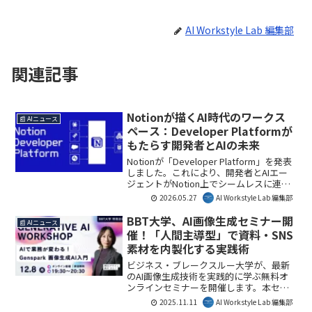
AI Workstyle Lab 編集部
関連記事
Notionが描くAI時代のワークス
📰 AIニュース
ペース：Developer Platformが
もたらす開発者とAIの未来
Notionが「Developer Platform」を発表
しました。これにより、開発者とAIエー
ジェントがNotion上でシームレスに連携
し、ワークフローの自動化や外部データ
2026.05.27
AI Workstyle Lab 編集部
連携が強化されます。この進化は、AIが
日々の業務に深く統合され、チームの生
BBT大学、AI画像生成セミナー開
📰 AIニュース
産性を飛躍的に向上させる未来を示唆し
催！「人間主導型」で資料・SNS
ています。本記事では、その要点を解説
素材を内製化する実践術
します。
ビジネス・ブレークスルー大学が、最新
のAI画像生成技術を実践的に学ぶ無料オ
ンラインセミナーを開催します。本セミ
ナーでは、Googleの「Nano Banana」や
2025.11.11
AI Workstyle Lab 編集部
ByteDanceの「SeeDream 4.0」といった