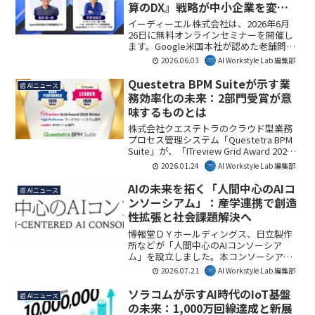
算のDX』戦略が中小企業を変え
る
イーディーエル株式会社は、2026年6月
26日に無料オンラインセミナーを開催し
ます。Google米国本社が認めた老舗問屋
「株式会社ハマヤ」の元CTOである若井
2026.06.03
AI Workstyle Lab 編集部
信一郎氏を招き、平均年齢60歳の企業が
Google Workspaceの一本化で営業利益
Questetra BPM Suiteが示す業
📰 AIニュース
率を9%から30%へ向上させた「引き算の
務効率化の未来：2部門受賞が意
DX」の秘密を公開します。ツール乱立に
味するものとは
よる「ツールメタボ」解消と、生成AI時
代のセキュリティ戦略について解説さ
株式会社クエステトラのクラウド型業務
れ、中小企業のDX推進担当者や経営者に
プロセス管理システム「Questetra BPM
とって、具体的な成功事例と実践的なセ
Suite」が、「ITreview Grid Award 2026
キュリティ戦略を学ぶ貴重な機会となる
Winter」でワークフローシステム部門
2026.01.24
AI Workstyle Lab 編集部
でしょう。
「High Performer」、BPMツール部門
「Leader」を受賞しました。この高評価
AIの未来を拓く「人間中心のAIコ
📰 AIニュース
は、業務効率化や生産性向上を目指す企
ンソーシアム」：産学連携で創造
業にとって、システム選定の重要な指標
性拡張と社会課題解決へ
となるでしょう。AI Workstyle Lab編集部
としては、ノーコード開発と生成AI連携
博報堂ＤＹホールディングス、日立製作
による業務改善の可能性に注目していま
所などが「人間中心のAIコンソーシア
す。
ム」を設立しました。本コンソーシアム
は、AIの技術発展に伴う社会課題を解決
2026.07.21
AI Workstyle Lab 編集部
し、人間の創造性を高めるAIのあり方を
産学連携で探求します。これは、AIが真
ソラコムが示すAI時代のIoT基盤
📰 AIニュース
に社会に貢献するための重要な一歩とな
の未来：1,000万回線達成と新展
るでしょう。