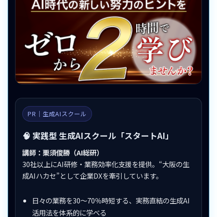
PR｜生成AIスクール
🧠 実践型 生成AIスクール「スタートAI」
講師：栗須俊勝（AI総研）
30社以上にAI研修・業務効率化支援を提供。“大阪の生
成AIハカセ”として企業DXを牽引しています。
日々の業務を30〜70％時短する、実務直結の生成AI
活用法を体系的に学べる