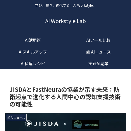
学び、働き、進化する。AI Workstyle。
AI Workstyle Lab
AI活用術
AIツール比較
AIスキルアップ
📰 AIニュース
AI料理レシピ
実録AI副業
JISDAとFastNeuraの協業が示す未来：防
衛起点で進化する人間中心の認知支援技術
の可能性
📰 AIニュース