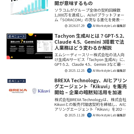
開が意味するもの
ソラコムがグループ全体の契約回線数
1,000万を達成し、AI/IoTプラットフォー
ム「SORACOM」の次なる進化を発表し
ました。これは、IoTがAIの神経網として
2026.07.29
AI Workstyle Lab 編集部
フィジカルとデジタルをつなぐ「After
AI」時代に向けた重要な一歩であり、ビ
Tachyon 生成AIとは？GPT-5.2、
📰 AIニュース
ジネスにおけるAI活用を加速させるでし
Claude 4.5、Gemini 3搭載で法
ょう。AI Workstyle Lab編集部としては、
人業務はどう変わるか解説
この動きが多様な産業DXをさらに推進す
ると考えます。
エムシーディースリー株式会社の法人向
け生成AIサービス「Tachyon 生成AI」に、
GPT-5.2、Claude 4.5、Gemini 3など最先
端7モデルが新たに搭載されました。これ
2025.12.25
AI Workstyle Lab 編集部
により、企業はより高度で多様なAI活用
が可能になり、業務効率化や意思決定の
BREXA Technology、AIヒアリン
📰 AIニュース
高度化が期待されます。AI Workstyle Lab
グエージェント「Kikuvi」を販売
編集部では、その詳細とビジネスへの影
開始 – 企業の暗黙知活用を加速
響を解説します。
株式会社BREXA Technologyは、株式会社
Kikuviとの販売代理店契約を締結し、AIヒ
アリングエージェント「Kikuvi」を2025
年12月1日より販売開始します。これによ
2025.11.28
AI Workstyle Lab 編集部
り、企業のDX推進を支援する
「PROTRUDE」のサービスが強化され、
膨大な暗黙知の高速かつ網羅的な収集・
分析が可能になります。