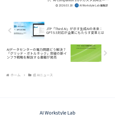
ェントが導入され、Zoom製品とサード
2026.03.18
AI Workstyle Lab 編集部
パーティシステムを横断する業務自動化
が実現します。会話を行動に変える
「System of Action」への進化は、企業
の生産性向上と顧客体験の変革に大きく
貢献するでしょう。AI Workstyle Lab編集
JTP「Third AI」が示す生成AIの未来：
部としては、この進化が働き方をどう変
GPT-5.5対応が企業にもたらす変革とは
えるか注目しています。
AIデータセンターの電力問題どう解決？
「グリッド・ボトルネック」突破の新イ
ンフラ戦略を解説する書籍が発売
ホーム
📰 AIニュース
AI Workstyle Lab