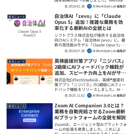
を活用し、日本語指導の地域学習体制強
2026.02.18
AI Workstyle Lab 編集部
化や「貢献の可視化・証明」基盤構築を
目指します。この取り組みは、教育現場
自治体AI「zevo」に「Claude
📰 AIニュース
におけるデータ活用と共生社会実現に向
Opus 5」追加！複雑な業務を効
けた新たな一歩となるでしょう。AI
率化する最新AIの全貌とは
Workstyle Lab編集部としては、Web3と
AIが融合する社会実装の先進事例として
シフトプラス株式会社が提供する自治体
注目しています。
向けAIシステム「自治体AI zevo」に、最
新の高性能AIモデル「Claude Opus 5」が
追加されました。これにより、自治体業
2026.07.28
AI Workstyle Lab 編集部
務における複雑な文書作成や法令調査の
効率が飛躍的に向上する見込みです。AI
英検面接対策アプリ「ニジパス」
📰 AIニュース
Workstyle Lab編集部としては、自治体
2級版にAIフィードバック機能が
DX推進の新たな一歩と見ています。
追加、スピーチ力向上をAIがサポ
ート
株式会社EdTechStudioは、英検®面接対
策アプリ「ニジパス」の2級版にAIフィー
ドバック機能をリリースしました。AI音
声認識技術とChatGPTを活用し、利用者
2025.11.02
AI Workstyle Lab 編集部
の発話内容について文法や内容面での具
体的なアドバイスを提供します。
Zoom AI Companion 3.0とは？
📰 AIニュース
業務を自動完結させるZoom最新
AIプラットフォームの全貌を解説
Zoomは、エージェント型AIプラットフォ
ームの拡張を発表しました。これによ
り、AI Companion 3.0やカスタムAIエージ