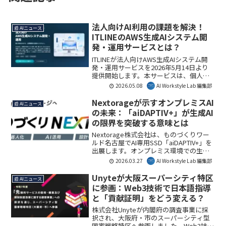
法人向けAI利用の課題を解決！
📰 AIニュース
ITLINEのAWS生成AIシステム開
発・運用サービスとは？
ITLINEが法人向けAWS生成AIシステム開
発・運用サービスを2026年5月14日より
提供開始します。本サービスは、個人利
用のAIが抱えるセキュリティやガバナン
2026.05.08
AI Workstyle Lab 編集部
スの課題を解決し、企業が安全にAIを業
務へ導入できる基盤を提供します。AI
Nextorageが示すオンプレミスAI
📰 AIニュース
Workstyle Lab編集部としては、企業がAI
の未来：「aiDAPTIV+」が生成AI
を本格導入する上で不可欠な、ガバナン
の限界を突破する意味とは
スとセキュリティを両立するソリューシ
ョンとして注目しています。
Nextorage株式会社は、ものづくりワー
ルド名古屋でAI専用SSD「aiDAPTIV+」を
出展します。オンプレミス環境での生成
AI活用におけるGPUのVRAM不足を補完
2026.03.27
AI Workstyle Lab 編集部
し、効率的なAI運用を支援するこのソリ
ューションは、多くの製造業企業にとっ
Unyteが大阪スーパーシティ特区
📰 AIニュース
て重要な意味を持ちます。AI Workstyle
に参画：Web3技術で日本語指導
Lab編集部としては、オンプレミスAIの可
と「貢献証明」をどう変える？
能性を広げる一歩と見ています。
株式会社Unyteが内閣府の調査事業に採
択され、大阪府・市のスーパーシティ型
国家戦略特区へ参画しました。Web3技術