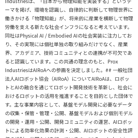
Industriesは、「日本から物理知能を実装する」というテ
ーマを掲げ、環境を認識し、自律的に判断して物理世界に
働きかける「物理知能」が、将来的に産業を横断して物理
労働を支える新たな社会インフラになると考えています。
同社はPhysical AI / Embodied AIの社会実装に注力してお
り、その実現には個社単独の取り組みだけでなく、産業
界、アカデミア、技術コミュニティとの連携が不可欠であ
ると認識しています。この共通の理念のもと、Prox
IndustriesはAIRoAへの参画を決定しました。## 一般社団
法人AIロボット協会（AIRoA）についてAIRoAは、ロボッ
トとAIの融合を通じてロボット開発技術を革新し、社会に
おけるロボットの活用を推進することを目的とした団体で
す。主な事業内容として、基盤モデル開発に必要なデータ
の収集・保管・管理・公開、基盤モデルおよび個別モデル
の開発・運用・公開、開発コミュニティの運営、AIロボッ
トによる効率化効果の計測・公開、AIロボットの安全性評