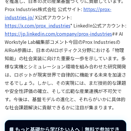
を推進し、日本の次の産業基盤づくりに貢献しています。
Prox Industries株式会社 公式サイト:
https://prox-
industries.jp/
X公式アカウント:
https://x.com/prox_industries
* LinkedIn公式アカウント:
https://jp.linkedin.com/company/prox-industries
## AI
Workstyle Lab編集部コメント今回のProx Industriesの
AIRoA参画は、日本のAIロボティクス分野における「物理
知能」の社会実装に向けた重要な一歩を示しています。多
様な実機とシミュレーション環境を組み合わせた研究開発
は、ロボットが現実世界で自律的に機能する未来を加速さ
せるでしょう。しかし、その実現には、まだ技術的な課題
や安全性評価の確立、そして広範な産業連携が不可欠で
す。今後は、基盤モデルの進化と、それらがいかに具体的
な社会課題解決に貢献できるかに注目が集まります。
📘 もっと基礎から学びたい人へ｜無料で参加でき