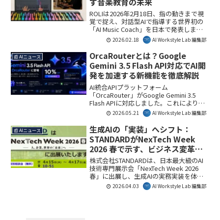
す音楽教育の未来
ROLIは2026年2月18日、指の動きまで視
覚で捉え、対話型AIで指導する世界初の
「AI Music Coach」を日本で発表しまし
た。これにより、自宅で専門的なピアノ
2026.02.18
AI Workstyle Lab 編集部
指導を受けられるようになり、音楽学習
のあり方が大きく変わる可能性がありま
OrcaRouterとは？Google
📰 AIニュース
す。AI Workstyle Lab編集部としては、AI
Gemini 3.5 Flash API対応でAI開
が人間の身体的な動きを理解し、個別指
発を加速する新機能を徹底解説
導に活用される点で注目しています。
AI統合APIプラットフォーム
「OrcaRouter」がGoogle Gemini 3.5
Flash APIに対応しました。これにより開
発者は最先端のLLMに即座にアクセスで
2026.05.21
AI Workstyle Lab 編集部
き、最大70%のAI推論コスト削減と開発
効率の大幅向上が期待されます。本対応
生成AIの「実装」へシフト：
📰 AIニュース
はAI活用の民主化を加速し、ビジネス現
STANDARDがNexTech Week
場でのAI導入を一層推進するでしょう。
2026 春で示す、ビジネス変革の
次なる一手
株式会社STANDARDは、日本最大級のAI
技術専門展示会「NexTech Week 2026
春」に出展し、生成AIの実務実装を体験
できる新プロダクトを発表します。単な
2026.04.03
AI Workstyle Lab 編集部
るツール活用から業務フローにAIを組み
込む「実装」へのシフトは、多くの企業
が直面する課題解決の鍵となるでしょ
う。AI Workstyle Lab編集部は、この動き