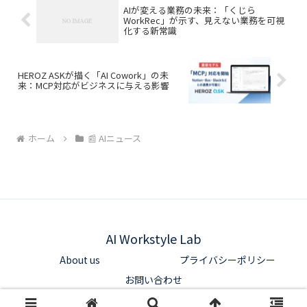
がビジネスの生産性向上に大きく貢献す
AIが変える業務の未来：「くじら
ると見ています。
WorkRec」が示す、見えない業務を可視
化する新常識
HEROZ ASKが描く「AI Cowork」の未
来：MCP対応がビジネスに与える影響
ホーム
📰 AIニュース
AI Workstyle Lab
About us
プライバシーポリシー
お問い合わせ
© 2025 AI Workstyle Lab.