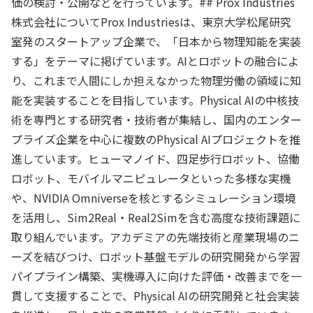
価の検討・公開などを行っています。## Prox Industries
株式会社についてProx Industriesは、東京大学松尾研究
室発のスタートアップ企業で、「日本から物理知能を実装
する」をテーマに掲げています。AIとロボットの融合によ
り、これまで人間にしか担えなかった物理労働の領域に知
能を実装することを目指しています。Physical AIの中核技
術を専門とする研究者・技術者が集結し、国内のエンター
プライズ企業を中心に複数のPhysical AIプロジェクトを推
進しています。ヒューマノイド、四足歩行ロボット、協働
ロボット、モバイルマニピュレータといった多様な実機
や、NVIDIA Omniverseを核とするシミュレーション環境
を活用し、Sim2Real・Real2Simを含む高度な技術課題に
取り組んでいます。アカデミアの先端技術と産業現場のニ
ーズを結びつけ、ロボット基盤モデルの研究開発から学習
パイプライン構築、実機導入に向けた評価・改善までを一
貫して支援することで、Physical AIの研究開発と社会実装