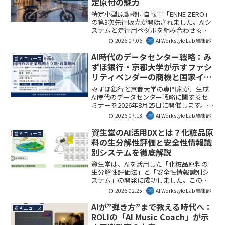
定原付の魅力
特定小型原動機付自転車「ENNE ZERO」
の第3次先行販売が開始されました。AIシ
ステムと走行用ペダルを組み合わせるこ
とで、従来の特定原付が抱える「登坂能
2026.07.06
AI Workstyle Lab 編集部
力」「航続距離」「電欠時の走行」とい
う3つの課題を解決し、快適で安心な新し
AI時代のデータセンター戦略：み
📰 AIニュース
い移動体験を提案しています。AI
ずほ銀行・京都大学が示すファシ
Workstyle Lab編集部としては、AIがモビ
リティベンダーの商機と国家イン
リティの具体的な課題解決に貢献する好
フラとしての未来
例として注目しています。
みずほ銀行と京都大学の専門家が、生成
AI時代のデータセンター戦略に関するセ
ミナーを2026年8月25日に開催します。本
セミナーでは、急拡大するデータセンタ
2026.07.13
AI Workstyle Lab 編集部
ー需要がファシリティ機器ベンダーにも
たらす商機や、国家インフラとしての立
資生堂のAI活用DXとは？化粧品原
📰 AIニュース
地・政策動向を深掘りします。AIの進化
料の生分解性評価と安全性情報識
がビジネスと社会に与える影響を理解す
別システムを徹底解説
る上で、重要な示唆が得られるでしょ
う。
資生堂は、AIを活用した「化粧品原料の
生分解性評価法」と「安全性情報識別シ
ステム」の開発に成功しました。この革
新的な技術は、化粧品の環境配慮と製品
2026.02.25
AI Workstyle Lab 編集部
安全性を飛躍的に向上させ、業界全体の
持続可能な発展に貢献します。研究開発
AIが”弾き方”まで教える時代へ：
📰 AIニュース
におけるDXの具体的な成果として、今後
ROLIの「AI Music Coach」が示
のAI活用事例の参考になるでしょう。