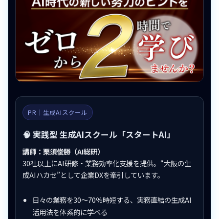
PR｜生成AIスクール
🧠 実践型 生成AIスクール「スタートAI」
講師：栗須俊勝（AI総研）
30社以上にAI研修・業務効率化支援を提供。“大阪の生
成AIハカセ”として企業DXを牽引しています。
日々の業務を30〜70％時短する、実務直結の生成AI
活用法を体系的に学べる