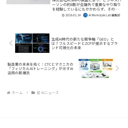
Lab編集部としては、国産クラウド基盤の
ーソンの約8割が会議外で重要なやり取り
重要性と、AI開発を加速させるデプロイ
を経験しているにもかかわらず、その多
環境の提供に大きな期待を寄せていま
くが記録されず、業務トラブルやストレ
2026.01.14
AI Workstyle Lab 編集部
す。
スの原因となっていることが判明しまし
た。この「記録の空白地帯」を埋める新
たな選択肢として、AI議事録イヤホン
「Zenchord 1」が注目されます。本記事
では、調査結果とZenchord 1が提供する
生成AI時代の新たな競争軸「GEO」と
解決策について解説し、AIがもたらす業
は？フルスピードとZCPが提示するブラ
務効率化の可能性を探ります。
ンド可視化の未来
製造業の未来を拓く：CTCとマクニカの
「フィジカルAIトレーニング」が示すAI
活用の新潮流
ホーム
📰 AIニュース