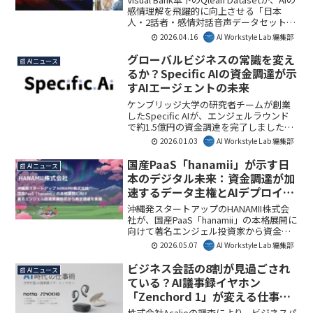
感情理解を飛躍的に向上させる「日本
人・2話者・感情対話音声データセット」
の提供を開始しました。このデータセッ
2026.04.16
AI Workstyle Lab 編集部
トは、音声認識やLLM、マルチモーダルAI
開発に不可欠な高品質な感情データを供
グローバルビジネスの常識を変え
📰 AIニュース
給し、より人間らしいAIの実現を後押し
るか？Specific AIの資金調達が示
します。
すAIエージェントの未来
ケンブリッジ大学の研究者チームが創業
したSpecific AIが、エンジェルラウンド
で約1.5億円の資金調達を完了しました。
海外展開に特化したAIエージェントは、
2026.01.03
AI Workstyle Lab 編集部
多言語・多文化環境での情報収集やリス
ク管理、入札業務を自動化し、すでにフ
国産PaaS「hanamii」が示す日
📰 AIニュース
ォーチュン500企業での先行導入が進んで
本のデジタル未来：資金調達が加
います。本資金は研究開発とグローバル
速するデータ主権とAIデプロイの
マーケティング体制の強化に充てられ、
民主化
2026年の正式ローンチに向けて日本と米
沖縄発スタートアップのHANAMII株式会
国市場での開拓を本格化します。
社が、国産PaaS「hanamii」の本格展開に
向けて著名エンジェル投資家から資金調
達を実施しました。これは、日本のデジ
2026.05.07
AI Workstyle Lab 編集部
タル赤字問題や生成AI時代の「デプロイ
のラストワンマイル」という課題解決に
ビジネス会話の8割が見過ごされ
📰 AIニュース
貢献する重要な一歩です。非エンジニア
ている？AI議事録イヤホン
でもアプリケーションを迅速に公開でき
「Zenchord 1」が変える仕事の
る環境の提供は、ビジネスや開発現場の
記録と効率化
生産性向上に直結します。AI Workstyle
株式会社Acalieの調査により、ビジネスパ