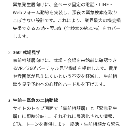
緊急発生層向けに、全ページ固定の電話・LINE・
Webフォーム動線を実装し、深夜の緊急検索を取り
こぼさない設計です。これにより、業界最大の機会損
失帯である22時～翌5時（全検索の約35%）をカバー
します。
360°式場見学
事前相談層向けに、式場・会場を来館前に確認でき
るVR／360°バーチャル見学機能を提供します。費用
や雰囲気が見えにくいという不安を軽減し、生前相
談や見学予約への心理的ハードルを下げます。
生前＋緊急の二軸動線
サイトのトップ画面で「事前相談層」と「緊急発生
層」に即時分岐し、それぞれに最適化された情報、
CTA、トーンを提供します。終活・生前相談から緊急