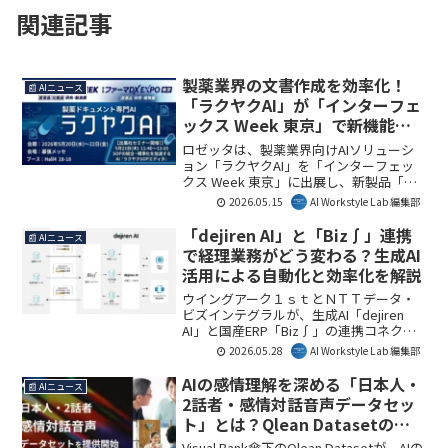
関連記事
製薬業界の文書作成を効率化！
📰 AIニュース
「ラクヤクAI」が「インターフェ
ックス Week 東京」で新機能を
多数公開
ロゼッタは、製薬業界向けAIソリューシ
ョン「ラクヤクAI」を「インターフェッ
クス Week 東京」に出展し、新製品「ラ
クヤクSOPエディタ」などを発表しま
2026.05.15
AI Workstyle Lab 編集部
す。これにより、煩雑な製薬文書作成業
務が大幅に効率化され、医薬品の市場投
「dejiren AI」と「Biz∫」連携
📰 AIニュース
入スピード向上が期待されます。AI
で経理業務がどう変わる？生成AI
Workstyle Lab編集部としては、製薬業界
活用による自動化と効率化を解説
のDX推進を加速させる重要な動きとして
注目しています。
ウイングアーク１ｓｔとＮＴＴデータ・
ビズインテグラルが、生成AI「dejiren
AI」と国産ERP「Biz∫」の連携コネクタ
を2026年6月より提供開始。経理業務にお
2026.05.28
AI Workstyle Lab 編集部
ける伝票登録の自動化・効率化と品質平
準化を実現し、専門知識を要する作業負
AIの感情理解を深める「日本人・
📰 AIニュース
担を軽減します。
2話者・感情対話音声データセッ
ト」とは？Qlean Datasetの最
新発表を解説
Visual Bank傘下のQlean Datasetが、AIの