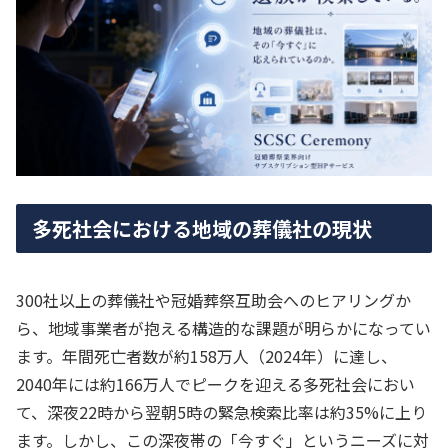
多死社会における地域の葬儀社の現状
300社以上の葬儀社や冠婚葬祭互助会へのヒアリングか
ら、地域事業者が抱える構造的な課題が明らかになってい
ます。年間死亡者数が約158万人（2024年）に達し、
2040年には約166万人でピークを迎える多死社会におい
て、深夜22時から翌朝5時の緊急検索比率は約35%に上り
ます。しかし、この深夜帯の「今すぐ」というニーズに対