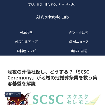
学び、働き、進化する。AI Workstyle。
AI Workstyle Lab
AI活用術
AIツール比較
AIスキルアップ
📰 AIニュース
AI料理レシピ
実録AI副業
深夜の葬儀社探し、どうする？「SCSC
Ceremony」が地域の冠婚葬祭業を救う集
客基盤を解説
📰 AIニュース