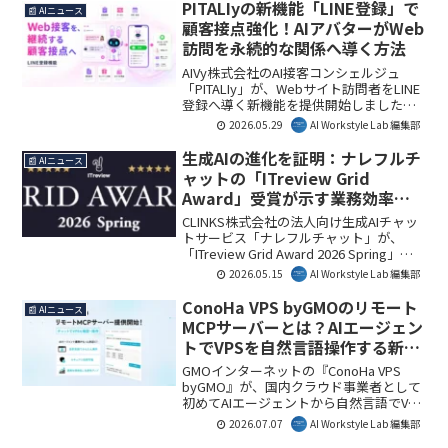
Lab編集部としては、このサービスが地方
PITALIyの新機能「LINE登録」で
📰 AIニュース
企業のDXを大きく後押しすると注目して
顧客接点強化！AIアバターがWeb
います。
訪問を永続的な関係へ導く方法
AIVy株式会社のAI接客コンシェルジュ
「PITALIy」が、Webサイト訪問者をLINE
登録へ導く新機能を提供開始しました。
これにより、一度きりのWeb訪問を継続
2026.05.29
AI Workstyle Lab 編集部
的な顧客接点へと発展させ、企業のCRM
活用と再来訪促進を強力に支援します。
生成AIの進化を証明：ナレフルチ
📰 AIニュース
AI Workstyle Lab編集部としては、顧客エ
ャットの「ITreview Grid
ンゲージメントの新しい形を示す画期的
Award」受賞が示す業務効率化
な一歩と見ています。
の未来
CLINKS株式会社の法人向け生成AIチャッ
トサービス「ナレフルチャット」が、
「ITreview Grid Award 2026 Spring」文
章生成AI部門で「High Performer」を受
2026.05.15
AI Workstyle Lab 編集部
賞しました。この受賞は、同サービスの
高い顧客満足度と成長性を裏付け、企業
ConoHa VPS byGMOのリモート
📰 AIニュース
の業務効率化やナレッジ活用において生
MCPサーバーとは？AIエージェン
成AIの可能性をさらに広げるものです。AI
トでVPSを自然言語操作する新機
Workstyle Lab編集部としては、クローズ
能を解説
ド環境でセキュアに利用できる点が、多
GMOインターネットの『ConoHa VPS
くの企業にとって導入の決め手になると
byGMO』が、国内クラウド事業者として
見ています。
初めてAIエージェントから自然言語でVPS
を操作できるリモートMCPサーバーの提
2026.07.07
AI Workstyle Lab 編集部
供を開始しました。これにより、開発者