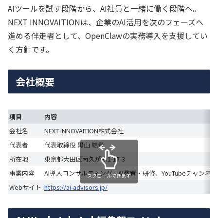
AIツールを試す段階から、AI社員と一緒に働く段階へ。
NEXT INNOVAITIONは、企業のAI活用を次のフェーズへ
進める伴走者として、OpenClawの実務導入を支援してい
く方針です。
会社概要
項目
内容
会社名
NEXT INNOVAITION株式会社
代表者
代表取締役 黒山 結音
所在地
東京都大田区南久が原1-17-3
事業内容
AI導入コンサルティング、AI教育・研修、YouTubeチャンネ
スクロールできます
Webサイト
https://ai-advisors.jp/