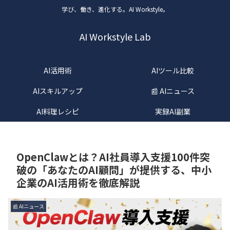
学び、働き、進化する。AI Workstyle。
AI Workstyle Lab
AI活用術
AIツール比較
AIスキルアップ
📰 AIニュース
AI料理レシピ
実録AI副業
OpenClawとは？AI社員導入支援100件突
破の「あなたのAI顧問」が提供する、中小
企業のAI活用術を徹底解説
📰 AIニュース