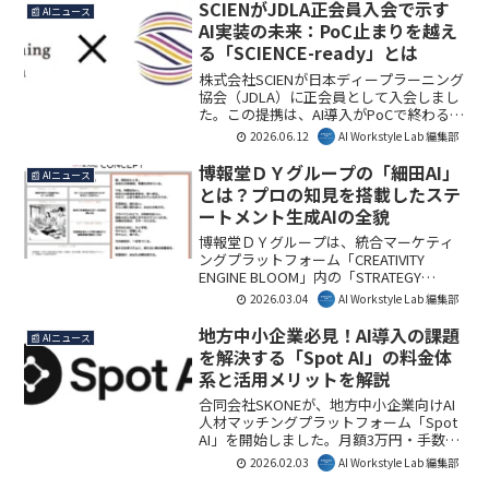
SCIENがJDLA正会員入会で示す
📰 AIニュース
AI実装の未来：PoC止まりを越え
る「SCIENCE-ready」とは
株式会社SCIENが日本ディープラーニング
協会（JDLA）に正会員として入会しまし
た。この提携は、AI導入がPoCで終わる現
状を打破し、現場の暗黙知を科学化する
2026.06.12
AI Workstyle Lab 編集部
「SCIENCE-ready」なAI実装を加速させ
る重要な一歩です。企業のAI活用を次の
博報堂ＤＹグループの「細田AI」
📰 AIニュース
段階へ進める上で、注目すべき動きと言
とは？プロの知見を搭載したステ
えるでしょう。
ートメント生成AIの全貌
博報堂ＤＹグループは、統合マーケティ
ングプラットフォーム「CREATIVITY
ENGINE BLOOM」内の「STRATEGY
BLOOM CONCEPT」（細田AI）に、ステ
2026.03.04
AI Workstyle Lab 編集部
ートメント生成AI機能を搭載しました。
プロのクリエイターの専門知を学習した
地方中小企業必見！AI導入の課題
📰 AIニュース
AIが、ブランド戦略のコンセプトを共感
を解決する「Spot AI」の料金体
を呼ぶステートメントへ短時間で昇華さ
系と活用メリットを解説
せ、企業のマーケティング活動を迅速か
つ高度に支援します。AI Workstyle Lab編
合同会社SKONEが、地方中小企業向けAI
集部としては、クリエイティブ業務の生
人材マッチングプラットフォーム「Spot
産性を高める重要な一歩と捉えていま
AI」を開始しました。月額3万円・手数料
す。
0円でAI専門家へ相談でき、AI導入の障壁
2026.02.03
AI Workstyle Lab 編集部
を低コストで解消します。AI Workstyle