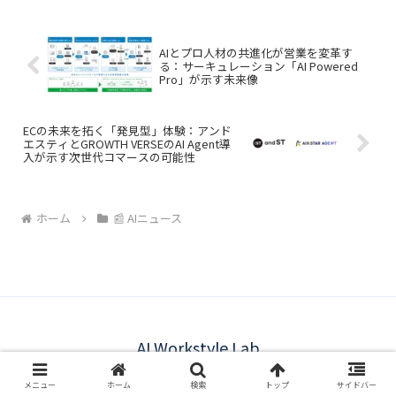
やサーバー運用者は複雑なコマンドを意
識せず、より直感的かつ効率的にサーバ
ー管理が可能になります。AIとサーバー
運用の融合が、新たなワークフローを切
AIとプロ人材の共進化が営業を変革す
り開くでしょう。
る：サーキュレーション「AI Powered
Pro」が示す未来像
ECの未来を拓く「発見型」体験：アンド
エスティとGROWTH VERSEのAI Agent導
入が示す次世代コマースの可能性
ホーム
📰 AIニュース
AI Workstyle Lab
About us
プライバシーポリシー
メニュー
ホーム
検索
トップ
サイドバー