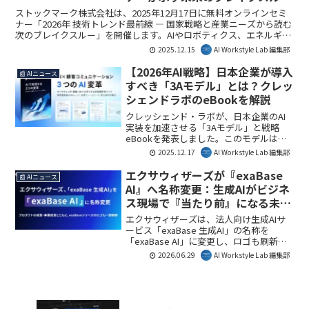
ストックマーク株式会社は、2025年12月17日に無料オンラインセミ
ナー「2026年 技術トレンド最前線 ― 国家戦略と産業ニーズから読む
次のブレイクスルー」を開催します。AIやロボティクス、エネルギー
などの先端技術が2026年にどのように産業構造を変化させるか、国
2025.12.15
AI Workstyle Lab 編集部
家戦略と産業ニーズの両面から解説します。
【2026年AI戦略】日本企業が導入
📰 AIニュース
すべき「3Aモデル」とは？クレッ
シェンドラボのeBookを解説
クレッシェンド・ラボが、日本企業のAI
実装を加速させる「3Aモデル」と戦略
eBookを発表しました。このモデルは、
AIの導入から実践的な活用へと企業が進
2025.12.17
AI Workstyle Lab 編集部
化するための具体的な指針を提供し、顧
客コミュニケーションの変革を後押しし
エクサウィザーズが『exaBase
📰 AIニュース
ます。AI Workstyle Lab編集部としては、
AI』へ名称変更：生成AIがビジネ
2026年のビジネス競争力を高める上で、
ス現場で『当たり前』になる未来
この戦略レポートは必読の内容だと考え
への布石
ます。
エクサウィザーズは、法人向け生成AIサ
ービス「exaBase 生成AI」の名称を
「exaBase AI」に変更し、ロゴも刷新し
ました。この変更は、AI技術の進化と顧
2026.06.29
AI Workstyle Lab 編集部
客ニーズへの対応を反映したもので、企
業におけるAI活用のさらなる深化を予感
させます。