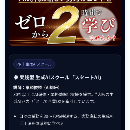
PR｜生成AIスクール
🧠 実践型 生成AIスクール「スタートAI」
講師：栗須俊勝（AI総研）
30社以上にAI研修・業務効率化支援を提供。“大阪の生
成AIハカセ”として企業DXを牽引しています。
日々の業務を30〜70％時短する、実務直結の生成AI
活用法を体系的に学べる