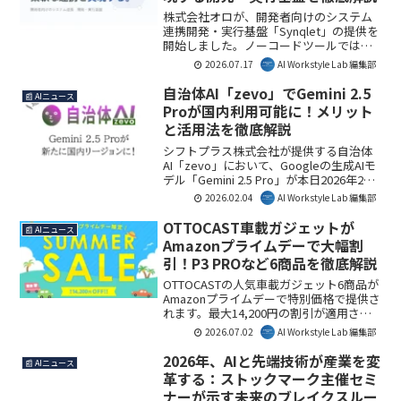
株式会社オロが、開発者向けのシステム
連携開発・実行基盤「Synqlet」の提供を
開始しました。ノーコードツールでは対
応しきれない複雑なシステム連携を
2026.07.17
AI Workstyle Lab 編集部
TypeScriptによるハイコード開発で実現
し、生成AIにもネイティブ対応。企業の
自治体AI「zevo」でGemini 2.5
📰 AIニュース
DX推進を加速させる新たな選択肢として
Proが国内利用可能に！メリット
注目されています。
と活用法を徹底解説
シフトプラス株式会社が提供する自治体
AI「zevo」において、Googleの生成AIモ
デル「Gemini 2.5 Pro」が本日2026年2月
3日より日本リージョンでの提供を開始し
2026.02.04
AI Workstyle Lab 編集部
ました。これにより、地方自治体は
LGWAN環境でよりセキュアなAI活用が可
OTTOCAST車載ガジェットが
📰 AIニュース
能となり、業務効率化やDX推進を加速さ
Amazonプライムデーで大幅割
せる新たな選択肢を得られます。本記事
引！P3 PROなど6商品を徹底解説
では、この重要なアップデートの内容
と、自治体における活用メリットを詳し
OTTOCASTの人気車載ガジェット6商品が
く解説します。
Amazonプライムデーで特別価格で提供さ
れます。最大14,200円の割引が適用さ
れ、夏の旅行や帰省など長距離ドライブ
2026.07.02
AI Workstyle Lab 編集部
を快適にするための製品ラインナップに
ついて解説します。
2026年、AIと先端技術が産業を変
📰 AIニュース
革する：ストックマーク主催セミ
ナーが示す未来のブレイクスルー