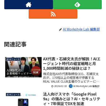
AI Workstyle Lab 編集部
関連記事
AX代表・石綿文太氏が解説！AIエ
📰 AIニュース
ージェント時代の経営戦略と月
1,000時間削減の秘訣とは？
株式会社AXの代表取締役CEO、石綿文太
氏が、170社以上の経営者が参画する
REAL VALUE CLUB主催のウェビナーに登
壇します。本セミナーでは、「AIエージ
2026.02.10
AI Workstyle Lab 編集部
ェント時代に利益を最大化する経営戦
略」をテーマに、AIの正しい運用方法
法人向けスマホ「Google Pixel
📰 AIニュース
や、月1,000時間以上の業務時間削減を実
9a」の強みとは？AI・セキュリテ
現するための実践ノウハウが公開されま
ィ・7年保証でDXを加速
す。AI導入で成果を出せていない企業