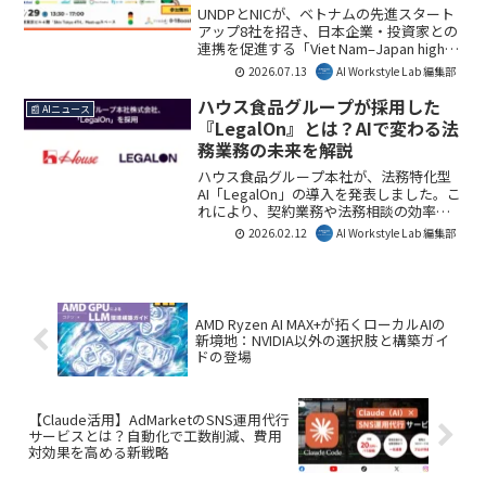
ベント詳細を解説
UNDPとNICが、ベトナムの先進スタート
アップ8社を招き、日本企業・投資家との
連携を促進する「Viet Nam–Japan high-
growth Startup Connection Program」を
2026.07.13
AI Workstyle Lab 編集部
開催します。CleanTechやAIなど
DeepTech分野の企業との協業は、日本市
ハウス食品グループが採用した
📰 AIニュース
場に新たなイノベーションとビジネスチ
『LegalOn』とは？AIで変わる法
ャンスをもたらすでしょう。AI Workstyle
務業務の未来を解説
Labでは、このプログラムが両国の経済発
展に寄与すると見ています。
ハウス食品グループ本社が、法務特化型
AI「LegalOn」の導入を発表しました。こ
れにより、契約業務や法務相談の効率
化、ガバナンス強化が期待されます。大
2026.02.12
AI Workstyle Lab 編集部
手企業でのAI活用事例は、多くの企業に
とって法務DX推進の具体的なヒントとな
るでしょう。本記事では、その詳細を解
説します。
AMD Ryzen AI MAX+が拓くローカルAIの
新境地：NVIDIA以外の選択肢と構築ガイ
ドの登場
【Claude活用】AdMarketのSNS運用代行
サービスとは？自動化で工数削減、費用
対効果を高める新戦略