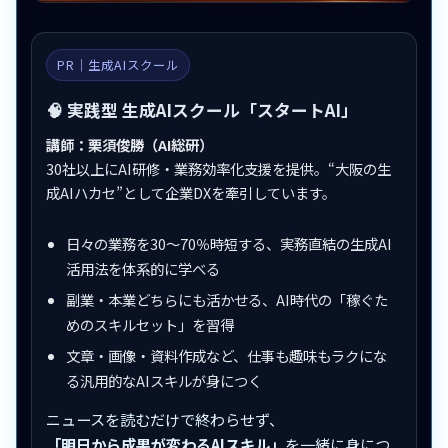
PR｜生成AIスクール
🧠 実践型 生成AIスクール「スタートAI」
講師：栗須俊勝（AI総研）
30社以上にAI研修・業務効率化支援を提供。“大阪の生
成AIハカセ”として企業DXを牽引しています。
日々の業務を30〜70％時短する、実務直結の生成AI
活用法を体系的に学べる
副業・本業どちらにも活かせる、AI時代の「稼ぐた
めのスキルセット」を習得
文章・画像・資料作成など、仕事も趣味もラクにな
る汎用的なAIスキルが身につく
ニュースを読むだけで終わらせず、
「明日から成果が変わるAIスキル」
を一緒に身につ