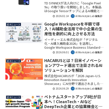
や、本格的なAI活用を目指す経営者にと
TD SYNNEXが法人向けに「Google Pixel
って、貴重な知見が得られる機会となる
9a」の取り扱いを開始しました。本製品
でしょう。
はGoogle TensorチップによるAI機能と強
固なセキュリティ、最大7年間のアップデ
2026.02.14
AI Workstyle Lab 編集部
ート保証が特徴で、企業のDX推進とTCO
削減に貢献します。ビジネスにおけるス
Google Workspaceを半額で導
📰 AIニュース
マートフォンの役割が再定義される可能
入！AI補助金活用で中小企業の生
性を示唆する、注目の動きです。
産性を劇的に向上させる方法
イーディーエル株式会社が「デジタル
化・AI導入補助金2026」を活用し、
Google Workspace Business Standardの
実質半額導入支援パッケージを提供しま
2026.06.01
AI Workstyle Lab 編集部
す。これにより、中小企業はコストを抑
えつつ、AIを活用したDXを推進し、生産
HACARUSとは？日米イノベーシ
📰 AIニュース
性向上と創造的な働き方を実現できま
ョンアワード選出で注目されるAI
す。AI Workstyle Lab編集部としても、中
ソリューションを解説
小企業のDX推進の大きな一歩となること
に注目しています。
株式会社HACARUSが「2026 Japan–U.S.
Innovation Awards Innovation
Showcase」にAI分野で選出されました。
この選出は、HACARUSのAI技術が国際的
2026.06.29
AI Workstyle Lab 編集部
に評価されたことを意味し、今後のグロ
ーバル展開や産業の自動化・省人化への
ベトナムスタートアップ8社が日
📰 AIニュース
貢献が期待されます。AI Workstyle Lab編
本へ！CleanTech・AIなど
集部としては、日米間の技術交流を加速
DeepTech企業との協業機会とイ
させる重要な一歩と捉えています。