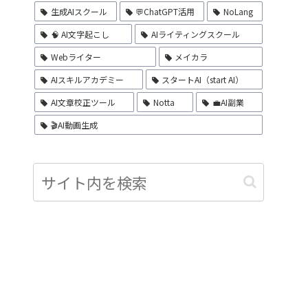
生成AIスクール
💬ChatGPT活用
NoLang
🧠 AI文字起こし
AIライティングスクール
Webライター
メイカラ
AIスキルアカデミー
スタートAI（start AI）
AI文章校正ツール
Notta
💼AI副業
🎬AI動画生成