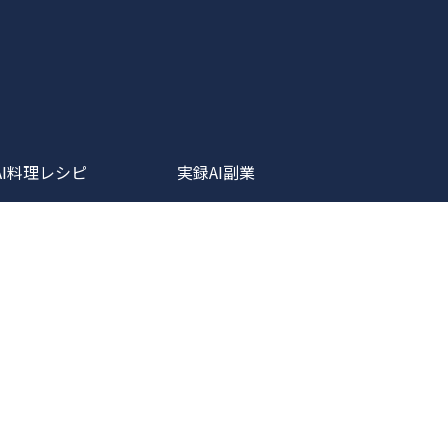
AI料理レシピ
実録AI副業