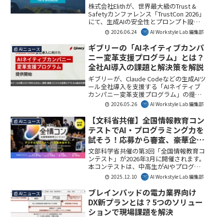
株式会社Elithが、世界最大級のTrust &
Safetyカンファレンス「TrustCon 2026」
にて、生成AIの安全性とプロンプト設計
に関するセッションを実施します。AIの
2026.06.24
AI Workstyle Lab 編集部
安全対策におけるルール追加の有効性を
問い直すこの議論は、今後のAI開発の方
ギブリーの「AIネイティブカンパ
📰 AIニュース
向性に重要な示唆を与えるでしょう。AI
ニー変革支援プログラム」とは？
Workstyle Lab編集部としては、国際的な
全社AI導入の課題と解決策を解説
知見が集まるこの機会に注目していま
す。
ギブリーが、Claude Codeなどの生成AIツ
ール全社導入を支援する「AIネイティブ
カンパニー変革支援プログラム」の提供
を開始しました。AI導入の課題を解決
2026.05.26
AI Workstyle Lab 編集部
し、業務・組織・ビジネスの変革と成果
創出を目指します。AI Workstyle Lab編集
【文科省共催】全国情報教育コン
📰 AIニュース
部としては、AI活用の深化に不可欠なプ
テストでAI・プログラミング力を
ログラムとして注目しています。
試そう！応募から審査、豪華企業
賞まで徹底解説
文部科学省共催の第3回「全国情報教育コ
ンテスト」が2026年3月に開催されます。
本コンテストは、中高生がAIやプログラ
ミングなどのデジタル技術を活用した作
2025.12.10
AI Workstyle Lab 編集部
品を発表し、社会で求められる力を育む
貴重な機会です。一次ブロック審査の新
ブレインパッドの電力業界向け
📰 AIニュース
設や企業賞の拡充により、多くの学生に
DX新プランとは？5つのソリュー
活躍の場が提供されます。AI Workstyle
ションで現場課題を解決
Lab編集部としては、未来のデジタル人材