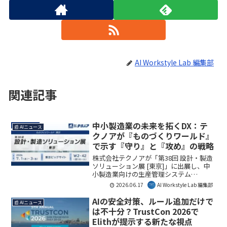
AI Workstyle Lab 編集部
関連記事
中小製造業の未来を拓くDX：テ
📰 AIニュース
クノアが『ものづくりワールド』
で示す『守り』と『攻め』の戦略
株式会社テクノアが「第38回 設計・製造
ソリューション展 [東京]」に出展し、中
小製造業向けの生産管理システム
「TECHS」シリーズと、AI・IoTを活用し
2026.06.17
AI Workstyle Lab 編集部
た「攻めのDX」ソリューションを展示し
ます。人材不足に悩む企業に向けたDXセ
AIの安全対策、ルール追加だけで
📰 AIニュース
ミナーも開催され、具体的な課題解決策
は不十分？TrustCon 2026で
が提示される予定です。
Elithが提示する新たな視点