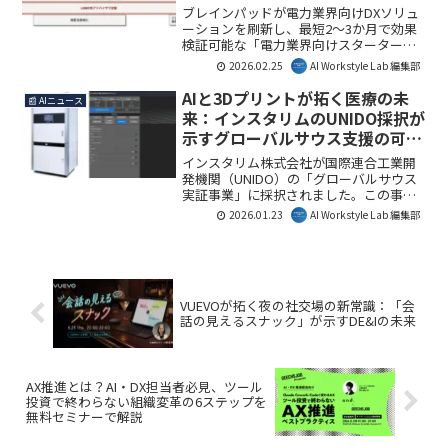
育成を加速させる重要な取り組みとして
ブレインパッドが電力業界向けDXソリュ
注目しています。
ーションを刷新し、最短2～3か月で効果
検証可能な「電力業界向けスタータープ
ラン」の提供を開始しました。本記事で
2026.02.25
AI Workstyle Lab 編集部
は、この新プランが現場の導入ハードル
を下げ、電力業界のデータ活用とAI導入
AIと3Dプリントが拓く医療の未
📰 AIニュース
を加速させる可能性について解説しま
来：インスタリムのUNIDO採択が
す。
示すグローバルサウス支援の可能
性
インスタリム株式会社が国際連合工業開
発機関（UNIDO）の「グローバルサウス
実証事業」に採択されました。この事業
では、AIと3Dプリンティング技術を活用
2026.01.23
AI Workstyle Lab 編集部
し、インド全国の義肢装具製造をDX化す
ることで、同国および南アジア地域にお
ける義肢装具の供給量増大と医療格差の
解消を目指します。
VUEVOが拓く夜の社交場の新常識：「会
話の見えるスナック」が示すDE&Iの未来
AX推進とは？AI・DX担当者必見、ツール
投資で終わらない組織変革の6ステップを
無料セミナーで解説