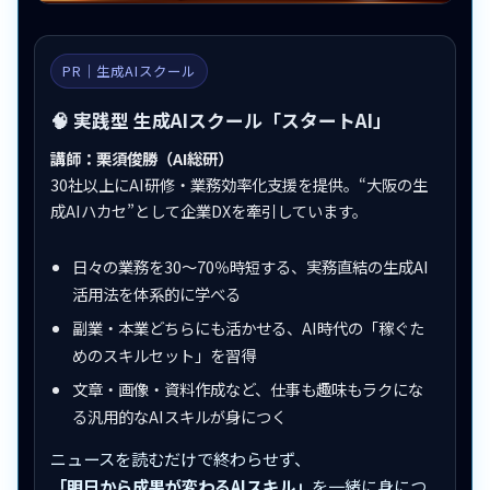
PR｜生成AIスクール
🧠 実践型 生成AIスクール「スタートAI」
講師：栗須俊勝（AI総研）
30社以上にAI研修・業務効率化支援を提供。“大阪の生
成AIハカセ”として企業DXを牽引しています。
日々の業務を30〜70％時短する、実務直結の生成AI
活用法を体系的に学べる
副業・本業どちらにも活かせる、AI時代の「稼ぐた
めのスキルセット」を習得
文章・画像・資料作成など、仕事も趣味もラクにな
る汎用的なAIスキルが身につく
ニュースを読むだけで終わらせず、
「明日から成果が変わるAIスキル」
を一緒に身につ