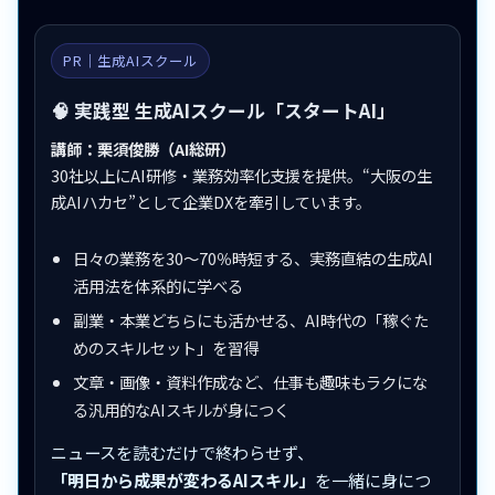
PR｜生成AIスクール
🧠 実践型 生成AIスクール「スタートAI」
講師：栗須俊勝（AI総研）
30社以上にAI研修・業務効率化支援を提供。“大阪の生
成AIハカセ”として企業DXを牽引しています。
日々の業務を30〜70％時短する、実務直結の生成AI
活用法を体系的に学べる
副業・本業どちらにも活かせる、AI時代の「稼ぐた
めのスキルセット」を習得
文章・画像・資料作成など、仕事も趣味もラクにな
る汎用的なAIスキルが身につく
ニュースを読むだけで終わらせず、
「明日から成果が変わるAIスキル」
を一緒に身につ