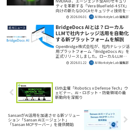
NVIDIAは、エージェント型AIのセキュリ
ティを革新する「Vera BlueField-4 STX」
向けの新たなDOCAセキュリティ技術を発
表しました。これにより、AIエージェン
2026.06.01
AI Workstyle Lab 編集部
トが扱うビジネスデータやコンテキスト
メモリが、シリコンレベルで直接保護さ
BridgeDocs AIとは？ローカル
📰 AIニュース
れ、企業がAIを安全に運用するための基
LLMで社内ナレッジ活用を自動化
盤が強化されます。この進化は、AIを仕
する新プラットフォームを解説
事で活用する上で不可欠な要素となるで
しょう。
OpenBridge株式会社が、社内ナレッジ活
用プラットフォーム「BridgeDocs AI」を
正式リリースしました。ローカルLLMとAI
自動化により、企業の機密情報を守りな
2026.01.22
AI Workstyle Lab 編集部
がら文書を“動く知識”へ変換します。こ
れにより、情報検索の効率化と属人化解
消が進み、業務効率が大幅に向上するで
しょう。AI Workstyle Lab編集部として
も、安全なAI導入を求める企業にとって
Elith主催「Robotics x Defense Tech」ウ
注目すべきソリューションです。
ェビナー、AI・ロボット・防衛領域の最
新動向を深掘り
SansanがAI活用を加速させる新ソリュー
ション「Sansan AIエージェント」
「Sansan MCPサーバー」を提供開始