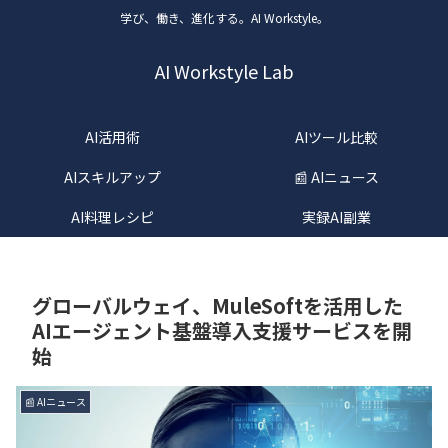
学び、働き、進化する。AI Workstyle。
AI Workstyle Lab
AI活用術
AIツール比較
AIスキルアップ
📰 AIニュース
AI料理レシピ
実録AI副業
グローバルウェイ、MuleSoftを活用した
AIエージェント基盤導入支援サービスを開
始
📰 AIニュース