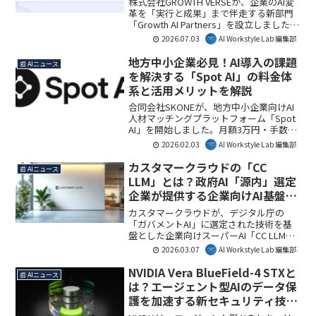
株式会社GROWTH VERSEが、企業のAI変
しても、この変革の最前線に注目してい
革を「実行と成果」まで伴走する新部門
ます。
「Growth AI Partners」を設立しました。
AI導入の課題を解決し、売上向上やコス
2026.07.03
AI Workstyle Lab 編集部
ト削減に直結する支援を提供すること
で、多くの企業にとってAI活用の新たな
地方中小企業必見！AI導入の課題
📰 AIニュース
道を開くでしょう。AI Workstyle Lab編集
を解決する「Spot AI」の料金体
部は、本部門が企業のAI実装を加速させ
系と活用メリットを解説
ると注目しています。
合同会社SKONEが、地方中小企業向けAI
人材マッチングプラットフォーム「Spot
AI」を開始しました。月額3万円・手数料
0円でAI専門家へ相談でき、AI導入の障壁
2026.02.03
AI Workstyle Lab 編集部
を低コストで解消します。AI Workstyle
Lab編集部としては、このサービスが地方
カスタマークラウドの「CC
📰 AIニュース
企業のDXを大きく後押しすると注目して
LLM」とは？政府AI「源内」選定
います。
企業が提供する企業向けAI基盤を
徹底解説
カスタマークラウドが、デジタル庁の
「ガバメントAI」に選定された技術を基
盤とした企業向けスーパーAI「CC LLM」
の導入サービスを開始しました。これに
2026.03.07
AI Workstyle Lab 編集部
より、企業は自社専用のAI環境を構築
し、業務効率化や新たなサービス創出が
NVIDIA Vera BlueField-4 STXと
📰 AIニュース
可能になります。AI Workstyle Lab編集部
は？エージェント型AIのデータ保
としては、政府レベルで認められた技術
護を加速する新セキュリティ技術
が企業に普及する動きとして注目してい
を解説
ます。