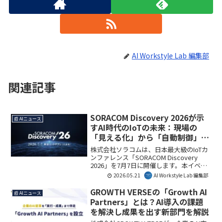
AI Workstyle Lab 編集部
関連記事
SORACOM Discovery 2026が示
📰 AIニュース
すAI時代のIoTの未来：現場の
「見える化」から「自動制御」へ
の変革を読み解く
株式会社ソラコムは、日本最大級のIoTカ
ンファレンス「SORACOM Discovery
2026」を7月7日に開催します。本イベン
トでは、AIとIoTの融合による現場の「見
2026.05.21
AI Workstyle Lab 編集部
える化」から「自動制御」への進化に焦
点を当て、幅広い業界の実践事例が紹介
GROWTH VERSEの「Growth AI
📰 AIニュース
されます。ビジネスや開発現場でAI・IoT
Partners」とは？AI導入の課題
活用を検討する方にとって、最新動向と
を解決し成果を出す新部門を解説
具体的な導入ヒントを得る貴重な機会と
なるでしょう。AI Workstyle Lab編集部と