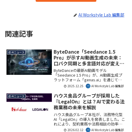
AI Workstyle Lab 編集部
関連記事
ByteDance「Seedance 1.5
📰 AIニュース
Pro」が示すAI動画生成の未来：
口パク同期と多言語対応が変える
コンテンツ制作の常識
ByteDanceの最新AI動画モデル
「Seedance 1.5 Pro」が、AI動画生成プ
ラットフォーム「genas.ai」を通じて日
本市場に導入されました。音声と映像の
2025.12.25
AI Workstyle Lab 編集部
同時生成、ミリ秒単位の口パク自動同期
機能は、動画制作の品質と効率を飛躍的
ハウス食品グループが採用した
📰 AIニュース
に向上させます。特に多言語コンテンツ
『LegalOn』とは？AIで変わる法
制作やショートドラマ制作において、新
務業務の未来を解説
たな可能性を切り開く画期的な進展で
す。
ハウス食品グループ本社が、法務特化型
AI「LegalOn」の導入を発表しました。こ
れにより、契約業務や法務相談の効率
化、ガバナンス強化が期待されます。大
2026.02.12
AI Workstyle Lab 編集部