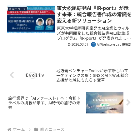
決定を支援する『5G ・6G・エッジAI・ハ
イブリッドクラウド高度連携・統合白書
東大松尾研発AI『IR-port』が示
📰 AIニュース
2026年版』の発刊を発表しました。本白
す未来：統合報告書作成の常識を
書は、131のテクノロジー領域を網羅し、
変える新ソリューション
7つの主要産業におけるビジネス価値創出
を具体的に提示しています。
東京大学松尾研究室発のAI企業とウィル
ズが共同開発した統合報告書AI自動生成
プログラム『IR-port』が発表されまし
た。これは、リソースやノウハウ不足で
2026.03.07
AI Workstyle Lab 編集部
統合報告書発行に踏み出せない企業の課
題を解決し、企業価値向上の新たな道筋
を示すものです。AI Workstyle Lab編集部
としても、この技術が企業の開示戦略に
与える影響に注目しています。
地方発ベンチャーEvolivが示す新しいマ
ーケティングの形：SNS×AI×Web統合
支援が地域にもたらす変革
旅行業界は「AIファースト」へ：令和ト
ラベルの挑戦が示す、AI時代の旅行の未
来
ホーム
📰 AIニュース