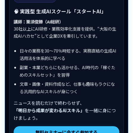
🧠 実践型 生成AIスクール「スタートAI」
講師：栗須俊勝（AI総研）
30社以上にAI研修・業務効率化支援を提供。“大阪の生
成AIハカセ”として企業DXを牽引しています。
日々の業務を30〜70％時短する、実務直結の生成AI
活用法を体系的に学べる
副業・本業どちらにも活かせる、AI時代の「稼ぐた
めのスキルセット」を習得
文章・画像・資料作成など、仕事も趣味もラクにな
る汎用的なAIスキルが身につく
ニュースを読むだけで終わらせず、
「明日から成果が変わるAIスキル」
を一緒に身につ
けましょう。
無料セミナーに今すぐ参加する