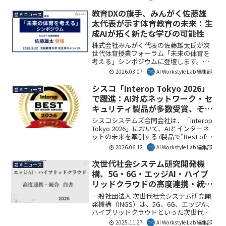
手企業でのAI活用事例は、多くの企業に
とって法務DX推進の具体的なヒントとな
教育DXの旗手、みんがく佐藤雄
📰 AIニュース
るでしょう。本記事では、その詳細を解
太代表が示す体育教育の未来：生
説します。
成AIが拓く新たな学びの可能性
株式会社みんがく代表の佐藤雄太氏が次
世代体育授業フォーラム「未来の体育を
考える」シンポジウムに登壇します。本
イベントでは、ICT・XR・教育データを活
2026.03.07
AI Workstyle Lab 編集部
用した体育授業の未来と、教育現場にお
ける生成AIの活用可能性について深く議
シスコ「Interop Tokyo 2026」
📰 AIニュース
論される予定です。
で躍進：AI対応ネットワーク・セ
キュリティ製品が多数受賞、その
全貌を解説
シスコシステムズ合同会社は、「Interop
Tokyo 2026」において、AIとインターネ
ットの未来を牽引する7製品で“Best of
Show Award”グランプリを受賞しまし
2026.06.12
AI Workstyle Lab 編集部
た。ネットワークインフラからセキュリ
ティ、産業ネットワークまで多岐にわた
次世代社会システム研究開発機
📰 AIニュース
る受賞製品は、AI時代の新たなビジネス
構、5G・6G・エッジAI・ハイブ
課題解決に貢献する革新的な技術を示し
リッドクラウドの高度連携・統合
ています。本記事では、受賞製品の具体
を詳述した白書2026年版を発刊
的な機能とビジネスにおける活用可能性
一般社団法人 次世代社会システム研究開
について詳しく解説しています。
発機構（INGS）は、5G、6G、エッジAI、
ハイブリッドクラウドといった次世代技
術の高度連携と統合に関する戦略的意思
2025.11.27
AI Workstyle Lab 編集部