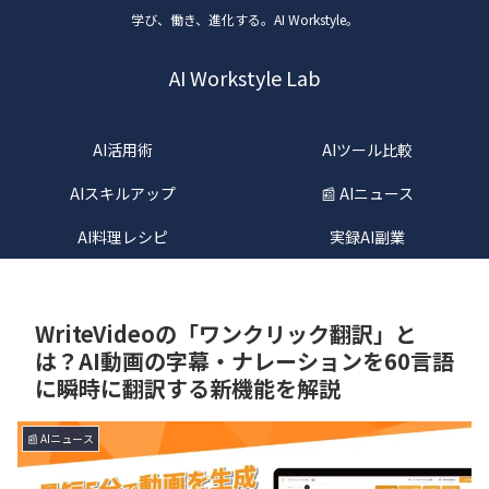
学び、働き、進化する。AI Workstyle。
AI Workstyle Lab
AI活用術
AIツール比較
AIスキルアップ
📰 AIニュース
AI料理レシピ
実録AI副業
WriteVideoの「ワンクリック翻訳」と
は？AI動画の字幕・ナレーションを60言語
に瞬時に翻訳する新機能を解説
📰 AIニュース