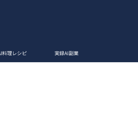
AI料理レシピ
実録AI副業