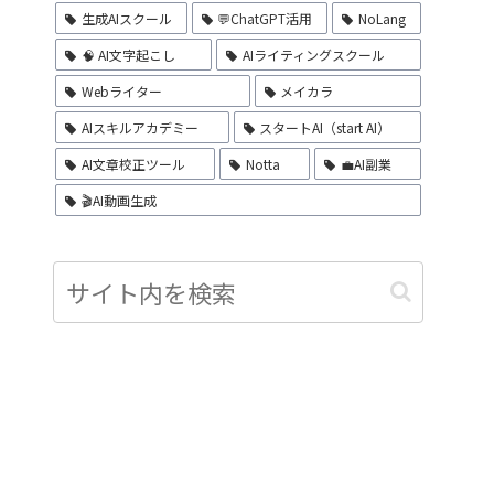
生成AIスクール
💬ChatGPT活用
NoLang
🧠 AI文字起こし
AIライティングスクール
Webライター
メイカラ
AIスキルアカデミー
スタートAI（start AI）
AI文章校正ツール
Notta
💼AI副業
🎬AI動画生成