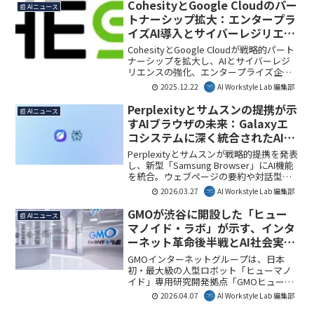
当者が不在の中小企業のDX推進に大きな
CohesityとGoogle Cloudのパー
📰 AIニュース
意味を持つでしょう。AI Workstyle Lab編
トナーシップ拡大：エンタープラ
集部としては、システム開発における新
イズAI導入とサイバーレジリエン
たな選択肢として注目しています。
ス強化の全貌
CohesityとGoogle Cloudが戦略的パート
ナーシップを拡大し、AIとサイバーレジ
リエンスの強化、エンタープライズ企業
のAI導入促進を目指します。これにより、
2025.12.22
AI Workstyle Lab 編集部
企業はデータ主権を確保しつつ、データ
から新たな価値を迅速に引き出すことが
Perplexityとサムスンの提携が示
📰 AIニュース
可能になります。AI Workstyle Lab編集部
すAIブラウザの未来：Galaxyエ
としては、この連携が企業のデータ活用
コシステムに深く統合されたAIの
とセキュリティ対策を次のレベルに引き
可能性
上げる画期的な一歩と見ています。
Perplexityとサムスンが戦略的提携を発表
し、新型「Samsung Browser」にAI機能
を統合。ウェブページの要約や対話型タ
ブ管理など、高度なブラウジングアシス
2026.03.27
AI Workstyle Lab 編集部
トが利用可能になります。さらに、次世
代「Galaxy S26」にもPerplexityのAI技術
GMOが渋谷に開設した「ヒュー
📰 AIニュース
が深く組み込まれることで、モバイルと
マノイド・ラボ」が示す、インタ
PC間でのシームレスなAI体験が実現さ
ーネット革命後半戦とAI社会実装
れ、今後のAIエコシステムの進化に大き
の行方
な期待が寄せられています。
GMOインターネットグループは、日本
初・最大級の人型ロボット「ヒューマノ
イド」専用研究開発拠点「GMOヒューマ
ノイド・ラボ 渋谷ショールーム」を開設
2026.04.07
AI Workstyle Lab 編集部
しました。これはフィジカルAIの社会実