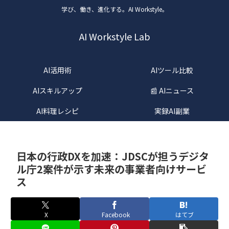
学び、働き、進化する。AI Workstyle。
AI Workstyle Lab
AI活用術
AIツール比較
AIスキルアップ
📰 AIニュース
AI料理レシピ
実録AI副業
日本の行政DXを加速：JDSCが担うデジタ
ル庁2案件が示す未来の事業者向けサービ
ス
X
Facebook
はてブ