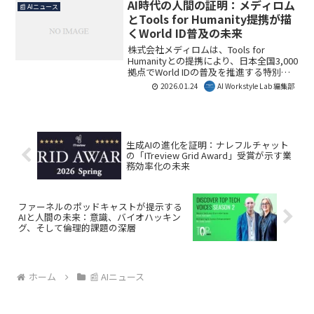
装を加速させ、新たな産業を創出する重
AI時代の人間の証明：メディロム
📰 AIニュース
要な一歩です。AI Workstyle Lab編集部と
とTools for Humanity提携が描
しては、この動きが日本のAI・ロボット
くWorld ID普及の未来
技術開発に与える影響に注目していま
す。
株式会社メディロムは、Tools for
Humanityとの提携により、日本全国3,000
拠点でWorld IDの普及を推進する特別部
門を設立しました。AI時代において信頼
2026.01.24
AI Workstyle Lab 編集部
できる個人認証の重要性が高まる中、こ
の取り組みは新たなデジタルアイデンテ
ィティの基盤を築き、私たちの働き方や
社会システムに大きな影響を与える可能
性があります。AI Workstyle Lab編集部で
生成AIの進化を証明：ナレフルチャット
は、本提携が持つ意義と将来性を深く掘
の「ITreview Grid Award」受賞が示す業
り下げて解説します。
務効率化の未来
ファーネルのポッドキャストが提示する
AIと人間の未来：意識、バイオハッキン
グ、そして倫理的課題の深層
ホーム
📰 AIニュース