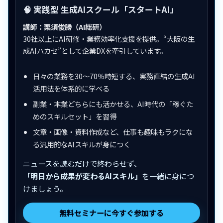
🧠 実践型 生成AIスクール「スタートAI」
講師：栗須俊勝（AI総研）
30社以上にAI研修・業務効率化支援を提供。“大阪の生
成AIハカセ”として企業DXを牽引しています。
日々の業務を30〜70％時短する、実務直結の生成AI
活用法を体系的に学べる
副業・本業どちらにも活かせる、AI時代の「稼ぐた
めのスキルセット」を習得
文章・画像・資料作成など、仕事も趣味もラクにな
る汎用的なAIスキルが身につく
ニュースを読むだけで終わらせず、
「明日から成果が変わるAIスキル」
を一緒に身につ
けましょう。
無料セミナーに今すぐ参加する