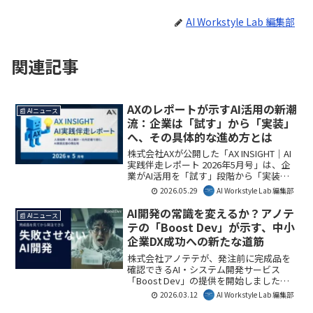
AI Workstyle Lab 編集部
関連記事
AXのレポートが示すAI活用の新潮
📰 AIニュース
流：企業は「試す」から「実装」
へ、その具体的な進め方とは
株式会社AXが公開した「AX INSIGHT｜AI
実践伴走レポート 2026年5月号」は、企
業がAI活用を「試す」段階から「実装」
段階へ移行している現状を明らかにして
2026.05.29
AI Workstyle Lab 編集部
います。人事総務・売上集計・社内定着
といった具体的な業務領域におけるAI実
AI開発の常識を変えるか？アノテ
📰 AIニュース
装支援の事例を通じて、企業がAIを業務
テの「Boost Dev」が示す、中小
に定着させるための具体的なアプローチ
企業DX成功への新たな道筋
と支援の現在地が示されています。
株式会社アノテテが、発注前に完成品を
確認できるAI・システム開発サービス
「Boost Dev」の提供を開始しました。
これにより、従来の不透明な開発プロセ
2026.03.12
AI Workstyle Lab 編集部
スによる失敗リスクを軽減し、特にIT担