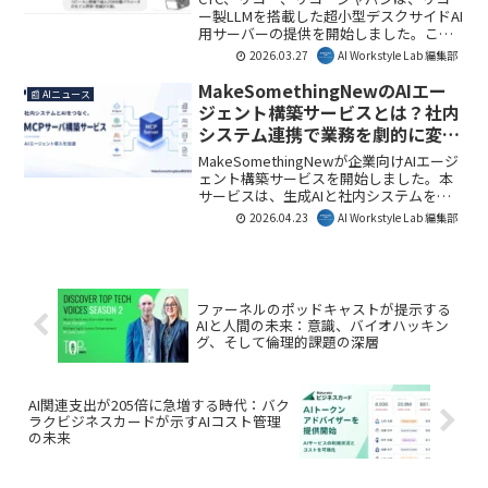
す。
ー製LLMを搭載した超小型デスクサイドAI
用サーバーの提供を開始しました。これ
により、オンプレミス環境でセキュアか
2026.03.27
AI Workstyle Lab 編集部
つ手軽に生成AIを利用でき、業務や担当
者単位でのAI活用が加速します。機密情
MakeSomethingNewのAIエー
📰 AIニュース
報を扱う企業にとって、このソリューシ
ジェント構築サービスとは？社内
ョンは大きな意味を持つでしょう。
システム連携で業務を劇的に変え
る方法
MakeSomethingNewが企業向けAIエージ
ェント構築サービスを開始しました。本
サービスは、生成AIと社内システムを連
携させ、業務の効率化と自動化を支援し
2026.04.23
AI Workstyle Lab 編集部
ます。AI Workstyle Lab編集部としては、
多くの企業が抱えるAIの実務活用におけ
る課題を解決する重要な一歩となると注
目しています。
ファーネルのポッドキャストが提示する
AIと人間の未来：意識、バイオハッキン
グ、そして倫理的課題の深層
AI関連支出が205倍に急増する時代：バク
ラクビジネスカードが示すAIコスト管理
の未来