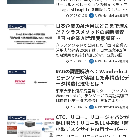
リーガルオペレーションの知見メディア
「Legal AI Insight」を開設しました。こ
れにより、日本の法務現場におけるAI導
2026.01.26
AI Workstyle Lab 編集部
入が促進され、業務効率化や意思決定強
化に貢献することが期待されます。AI
日本企業のAI活用はどこまで進ん
📰 AIニュース
Workstyle Lab編集部としては、法務DX
だ？クラスメソッドの最新調査
を加速する重要な一歩と見ています。
『国内企業 AI活用実態調査
2026』から見る実態と成功の鍵
クラスメソッドが公開した「国内企業 AI
活用実態調査2026」は、日本企業462件
のAI活用実態を詳細に分析。企業規模に
よる格差や、経営判断がAI活用成功の鍵
2026.06.01
AI Workstyle Lab 編集部
を握る実態が明らかになりました。本調
査は、企業のAI戦略立案に不可欠な情報
RAGの課題解決へ：Wanderlust
📰 AIニュース
を提供しています。
とデンソーが実証した非構造化デ
ータ構造化技術とは？
東京大学松尾研究室発スタートアップの
Wanderlustが、デンソーとの実証実験で
非構造化データの構造化技術により
RAG（検索拡張生成）の回答精度を大幅
2026.04.06
AI Workstyle Lab 編集部
に改善したことを発表しました。この技
術は、企業内のナレッジ活用におけるAI
CTC、リコー、リコージャパンが
📰 AIニュース
検索の品質向上に大きく貢献し、DX推進
提供開始！リコー製LLM搭載「超
を加速させる可能性を秘めています。AI
小型デスクサイドAI用サーバー」
Workstyle Lab編集部としては、実務にお
のメリットを徹底解説
けるAI活用の大きな一歩と捉えられま
CTC、リコー、リコージャパンは、リコ