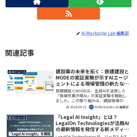
AI Workstyle Lab 編集部
関連記事
建設業の未来を拓く：鉄建建設と
📰 AIニュース
MODEの実証実験が示すAIエージ
ェントによる現場管理の新たな可
能性
鉄建建設とMODEは、生成AIを活用した
「現場作業示唆AI」の実証実験を開始し
ました。この取り組みは、建設現場の膨
大なデータをAIが自律的に分析し、施工
2026.06.22
AI Workstyle Lab 編集部
進捗管理の高度化と現場判断支援の効率
化に大きく貢献します。AI Workstyle Lab
「Legal AI Insight」とは？
📰 AIニュース
編集部としては、建設DXを加速させる画
LegalOn Technologiesが法務AI
期的な一歩と捉えています。
の最新情報を発信する新メディア
を徹底解説
LegalOn Technologiesが、リーガルAIと