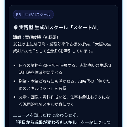
PR｜生成AIスクール
🧠 実践型 生成AIスクール「スタートAI」
講師：栗須俊勝（AI総研）
30社以上にAI研修・業務効率化支援を提供。“大阪の生
成AIハカセ”として企業DXを牽引しています。
日々の業務を30〜70％時短する、実務直結の生成AI
活用法を体系的に学べる
副業・本業どちらにも活かせる、AI時代の「稼ぐた
めのスキルセット」を習得
文章・画像・資料作成など、仕事も趣味もラクにな
る汎用的なAIスキルが身につく
ニュースを読むだけで終わらせず、
「明日から成果が変わるAIスキル」
を一緒に身につ