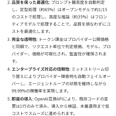
品質を保った最適化
: プロンプト難易度を自動判定
し、定型処理（約65%）はオープンモデルで約1/15
のコストで処理し、高度な推論（約35%）はフロン
ティアモデルで処理することで、品質を損なわずにコ
ストを最適化します。
完全な透明性
: トークン課金はプロバイダー公開価格
と同額で、リクエスト単位で判定根拠、モデル、プロ
バイダー、価格が可視化され、監査性が確保されま
す。
エンタープライズ対応の信頼性
: ミッドストリーム切
り替えによりプロバイダー障害時も自動フェイルオー
バーし、エージェントループの状態を維持しながら
99.99%の稼働率を実現します。
即座の導入
: OpenAI互換APIにより、既存コードの変
更は1行のみで済み、導入から検証、本番運用まで低
コストでスムーズに進められます。