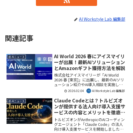
AI Workstyle Lab 編集部
関連記事
AI World 2026 春にアイスマイリ
📰 AIニュース
ーが出展！最新AIソリューション
とAmazonギフト獲得方法を解説
株式会社アイスマイリーが「AI World
2026 春 [東京]」に出展し、最新のAIソリ
ューション紹介やAI導入相談を実施しま
す。ブース訪問予約でAmazonギフトカー
2026.02.04
AI Workstyle Lab 編集部
ド1,500円分がもらえるキャンペーンも展
開。
Claude Codeとは？トルビズオ
📰 AIニュース
ンが提供する法人向け導入支援サ
ービスの内容とメリットを徹底解
説
トルビズオンがAnthropicのAIコーディン
グエージェント「Claude Code」の法人
向け導入支援サービスを開始しました。