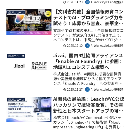
本サービスは、企業がAIを業務に定着さ
2026.04.29
AI Workstyle Lab 編集部
せ、生産性を飛躍的に向上させるための
包括的なサポートを提供します。環境構
【文科省共催】全国情報教育コン
📰 AIニュース
築から運用定着までを支援し、自社での
テストでAI・プログラミング力を
活用ノウハウに基づいた実践的なアプロ
試そう！応募から審査、豪華企業
ーチが特徴です。
賞まで徹底解説
文部科学省共催の第3回「全国情報教育コ
ンテスト」が2026年3月に開催されます。
本コンテストは、中高生がAIやプログラ
ミングなどのデジタル技術を活用した作
2025.12.10
AI Workstyle Lab 編集部
品を発表し、社会で求められる力を育む
貴重な機会です。一次ブロック審査の新
Jizai、国内9社協同アライアンス
📰 AIニュース
設や企業賞の拡充により、多くの学生に
「Enable AI Foundry」に参画：
活躍の場が提供されます。AI Workstyle
地域AIエコシステム構築へ
Lab編集部としては、未来のデジタル人材
育成を加速させる重要な取り組みとして
株式会社Jizaiが、AI開発に必要な計算資
注目しています。
源や実装知を地域にひらく協同アライア
ンス「Enable AI Foundry」への参画を発
表しました。本アライアンスは、大阪・
2025.11.27
AI Workstyle Lab 編集部
京都・福岡・沖縄に拠点を設け、AI人材
とプロジェクトのエコシステム形成を目
AI開発の最前線：LeachがYC公認
📰 AIニュース
指します。
ハッカソンで技術賞受賞、その革
新性と日本スタートアップの可能
性
株式会社LeachがY Combinator公認ハッ
カソン「c0mpiled-7」で技術賞「Most
Impressive Engineering Lift」を受賞しま