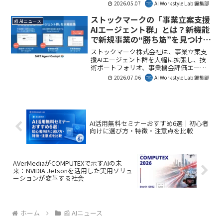
した。これは、AIネイティブヘッジファ
2026.05.07
AI Workstyle Lab 編集部
ンド「Origin」の高い技術力が評価され
たもので、日本のスタートアップが世界
ストックマークの「事業立案支援
📰 AIニュース
のAI開発最前線で存在感を示しているこ
AIエージェント群」とは？新機能
とを意味します。AI Workstyle Lab編集部
で新規事業の“勝ち筋”を見つける
としても、今後の技術応用とビジネスへ
方法を解説
の展開に注目しています。
ストックマーク株式会社は、事業立案支
援AIエージェント群を大幅に拡張し、技
術ポートフォリオ、事業機会評価エージ
ェント、そしてフィードバックメモリー
2026.07.06
AI Workstyle Lab 編集部
機能を新たに実装しました。これによ
り、製造業のR&D・新規事業部門は、こ
れまで専門家の経験に依存していた事業
機会探索を、AIの活用により圧倒的なス
ピードと高い再現性で実行できるように
AI活用無料セミナーおすすめ6選｜初心者
なります。AI Workstyle Lab編集部として
向けに選び方・特徴・注意点を比較
は、AIが企業の「勝ち筋」を具体的に導
き出す、次世代のビジネス支援ツールと
してその可能性に注目しています。
AVerMediaがCOMPUTEXで示すAIの未
来：NVIDIA Jetsonを活用した実用ソリュ
ーションが変革する社会
ホーム
📰 AIニュース