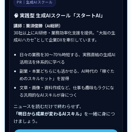
PR｜生成AIスクール
🧠 実践型 生成AIスクール「スタートAI」
講師：栗須俊勝（AI総研）
30社以上にAI研修・業務効率化支援を提供。“大阪の生
成AIハカセ”として企業DXを牽引しています。
日々の業務を30〜70％時短する、実務直結の生成AI
活用法を体系的に学べる
副業・本業どちらにも活かせる、AI時代の「稼ぐた
めのスキルセット」を習得
文章・画像・資料作成など、仕事も趣味もラクにな
る汎用的なAIスキルが身につく
ニュースを読むだけで終わらせず、
「明日から成果が変わるAIスキル」
を一緒に身につ
けましょう。