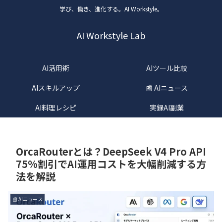
学び、働き、進化する。AI Workstyle。
AI Workstyle Lab
AI活用術
AIツール比較
AIスキルアップ
📰 AIニュース
AI料理レシピ
実録AI副業
OrcaRouterとは？DeepSeek V4 Pro API
75%割引でAI運用コストを大幅削減する方
法を解説
📰 AIニュース